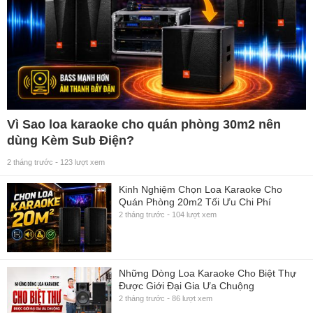
Vì Sao loa karaoke cho quán phòng 30m2 nên
dùng Kèm Sub Điện?
-
2 tháng trước
123 lượt xem
Kinh Nghiệm Chọn Loa Karaoke Cho
Quán Phòng 20m2 Tối Ưu Chi Phí
-
2 tháng trước
104 lượt xem
Những Dòng Loa Karaoke Cho Biệt Thự
Được Giới Đại Gia Ưa Chuộng
-
2 tháng trước
86 lượt xem