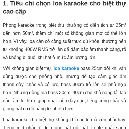
1. Tiêu chí chọn loa karaoke cho biệt thự
cao cấp
Phòng karaoke trong biệt thự thường có diện tích từ 25m²
đến hơn 50m², thậm chí một số không gian mở có thể lớn
hơn. Vì vậy, loa cần có công suất thực đủ khỏe, thường nên
từ khoảng 400W RMS trở lên để đảm bảo âm thanh căng, rõ
và không bị đuối khi hát ở mức âm lượng lớn.
Với không gian biệt thự,
loa karaoke
bass 25cm đôi khi vẫn
dùng được cho phòng nhỏ, nhưng để tạo cảm giác âm
thanh dày, chắc và có lực, bass 30cm trở lên sẽ phù hợp
hơn. Những dòng loa bass 30cm, 40cm cho khả năng tái tạo
dải trầm tốt hơn, giúp nhạc nền đầy đặn, tiếng trống chắc và
giọng hát có độ nâng tự nhiên hơn.
Loa karaoke cho biệt thự không chỉ cần to mà còn phải hay.
Tiếng mid phải rõ để giọng hát nổi bật, treble phải sáng