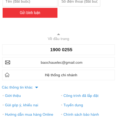
Vì Sao Phòng Rộng Cần Loa Karaoke
Có Độ Phủ Âm Tốt?
-
4 tuần trước
113 lượt xem
Xem tất cả bài viết liên quan
›
0 Bình luận chủ đề này
Chọn đánh giá của bạn
Gửi bình luận
Về đầu trang