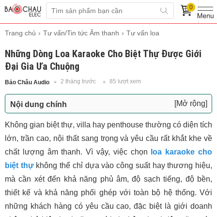
0
Trang chủ
Tư vấn/Tin tức Âm thanh
Tư vấn loa
Những Dòng Loa Karaoke Cho Biệt Thự Được Giới
Đại Gia Ưa Chuộng
2 tháng trước
85 lượt xem
Bảo Châu Audio
[Mở rộng]
Nội dung chính
1. Tiêu chí chọn loa karaoke cho biệt thự cao cấp
Không gian biệt thự, villa hay penthouse thường có diện tích
2. Top dòng loa karaoke cho biệt thự được giới
lớn, trần cao, nội thất sang trọng và yêu cầu rất khắt khe về
đại gia ưa chuộng
chất lượng âm thanh. Vì vậy, việc chọn
loa karaoke cho
RCF Compact C 45 – Loa Italy cao cấp cho
biệt thự
không thể chỉ dựa vào công suất hay thương hiệu,
biệt thự VIP
mà cần xét đến khả năng phủ âm, độ sạch tiếng, độ bền,
RCF CMAX 4112 – Chất âm Italy cho phòng
thiết kế và khả năng phối ghép với toàn bộ hệ thống. Với
karaoke biệt thự
những khách hàng có yêu cầu cao, đặc biệt là giới doanh
dBTechnologies VIO X12 – Loa active Italy cho