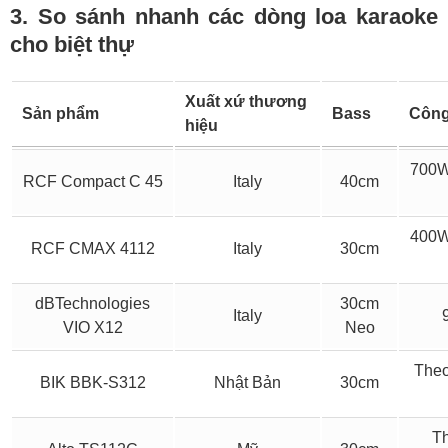
3. So sánh nhanh các dòng loa karaoke
cho biệt thự
Xuất xứ thương
Sản phẩm
Bass
Công
hiệu
700W
RCF Compact C 45
Italy
40cm
400W
RCF CMAX 4112
Italy
30cm
dBTechnologies
30cm
Italy
VIO X12
Neo
Theo
BIK BBK-S312
Nhật Bản
30cm
Th