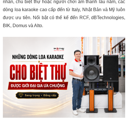
nhân, chủ biệt thự hoặc người chơi âm thanh lâu năm, các
penthouse, villa hiện đại
dòng loa karaoke cao cấp đến từ Italy, Nhật Bản và Mỹ luôn
BIK BBK-S312 – Chất âm Nhật Bản bền bỉ, dễ
được ưu tiên. Nổi bật có thể kể đến RCF, dBTechnologies,
hát
Alto TS112C – Loa active Mỹ cho không gian
BIK, Domus và Alto.
rộng
Domus DP6212 MAX – Loa karaoke Nhật cho
gia đình cao cấp
3. So sánh nhanh các dòng loa karaoke cho biệt
thự
4. Nên chọn loa karaoke biệt thự theo nhu cầu
nào?
Biệt thự VIP, phòng lớn, cần âm thanh mạnh
Phòng karaoke biệt thự riêng, diện tích vừa
Muốn loa Nhật bền, dễ hát, chi phí hợp lý
Muốn hệ thống gọn, không cần cục đẩy rời
5. Vì sao nên mua loa karaoke biệt thự tại Bảo
Châu Elec?