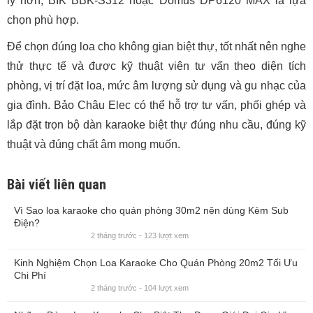
lý hơn, BIK BBK-S312 hoặc Domus DP6120 MAX là lựa
chọn phù hợp.
Để chọn đúng loa cho không gian biệt thự, tốt nhất nên nghe
thử thực tế và được kỹ thuật viên tư vấn theo diện tích
phòng, vị trí đặt loa, mức âm lượng sử dụng và gu nhạc của
gia đình. Bảo Châu Elec có thể hỗ trợ tư vấn, phối ghép và
lắp đặt trọn bộ dàn karaoke biệt thự đúng nhu cầu, đúng kỹ
thuật và đúng chất âm mong muốn.
Bài viết liên quan
Vì Sao loa karaoke cho quán phòng
30m2 nên dùng Kèm Sub Điện?
-
2 tháng trước
123 lượt xem
Kinh Nghiệm Chọn Loa Karaoke Cho
Quán Phòng 20m2 Tối Ưu Chi Phí