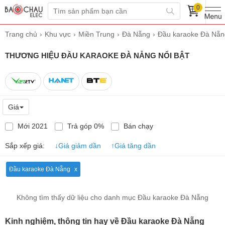
0
Trang chủ
Khu vực
Miền Trung
Đà Nẵng
Đầu karaoke Đà Nẵn
THƯƠNG HIỆU ĐẦU KARAOKE ĐÀ NẴNG NỔI BẬT
Giá
Mới 2021
Trả góp 0%
Bán chạy
Sắp xếp giá:
↓
Giá giảm dần
↑
Giá tăng dần
Đầu karaoke Đà Nẵng
Không tìm thấy dữ liệu cho danh mục Đầu karaoke Đà Nẵng
Kinh nghiệm, thông tin hay về Đầu karaoke Đà Nẵng