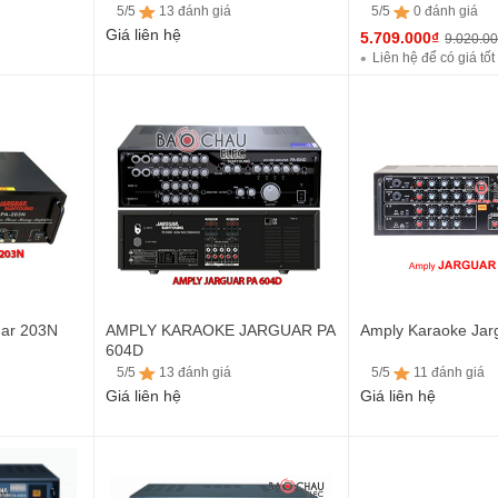
Bluetooth (4CHx150W)
5/5
13 đánh giá
5/5
0 đánh giá
Giá liên hệ
5.709.000₫
9.020.0
Liên hệ để có giá tốt
5/5
13 đánh giá
5/5
0 đánh giá
uar 203N
AMPLY KARAOKE JARGUAR PA
Amply Karaoke Jar
604D
5/5
13 đánh giá
5/5
11 đánh giá
Giá liên hệ
Giá liên hệ
5/5
13 đánh giá
5/5
11 đánh giá