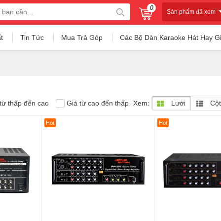
0
Sản phẩm đã xem
t
Tin Tức
Mua Trả Góp
Các Bộ Dàn Karaoke Hát Hay G
từ thấp đến cao
Giá từ cao đến thấp
Xem:
Lưới
Cột
Hot
Hot