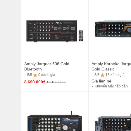
5/5
43 đánh giá
5/5
28 đánh giá
Amply Jarguar 506 Gold
Amply Karaoke Jarg
Bluetooth
Gold Classic
5/5
0 đánh giá
5/5
15 đánh giá
Giá liên hệ
8.690.000₫
15.180.000₫
Khuyến Mãi hấp dẫn
5/5
15 đánh giá
5/5
0 đánh giá