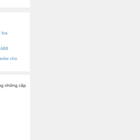
 loa
-A88
raoke cho
ùng những cặp