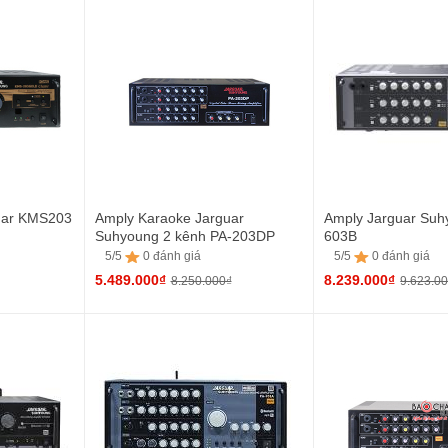
5/5
16 đánh giá
5/5
2 đánh giá
uar KMS203
Amply Karaoke Jarguar
Amply Jarguar Suh
Suhyoung 2 kênh PA-203DP
603B
(2CHx100W)
5/5
0 đánh giá
5/5
0 đánh giá
5.489.000₫
8.239.000₫
8.250.000₫
9.623.0
5/5
0 đánh giá
5/5
0 đánh giá