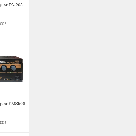
guar PA-203
000₫
n
rguar KMS506
000₫
n