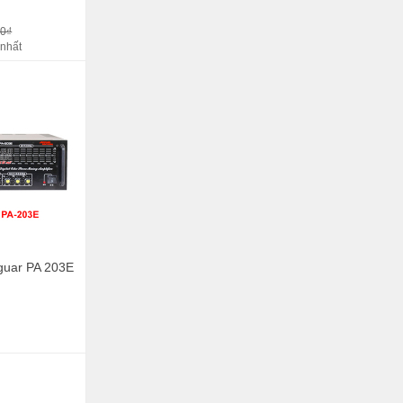
00₫
 nhất
guar PA 203E