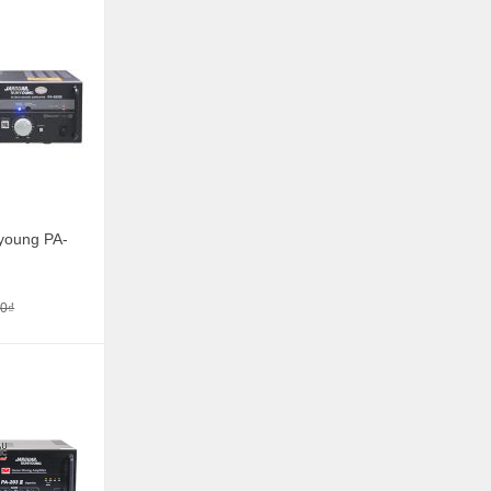
young PA-
00₫