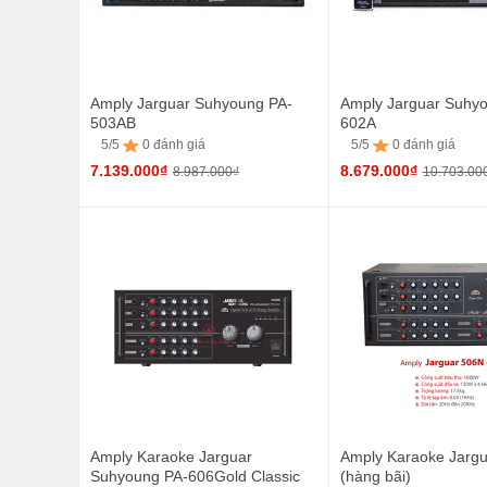
Amply Jarguar Suhyoung PA-
Amply Jarguar Suhy
503AB
602A
5/5
0 đánh giá
5/5
0 đánh giá
7.139.000₫
8.679.000₫
8.987.000₫
10.703.00
5/5
0 đánh giá
5/5
0 đánh giá
Amply Karaoke Jarguar
Amply Karaoke Jarg
Suhyoung PA-606Gold Classic
(hàng bãi)