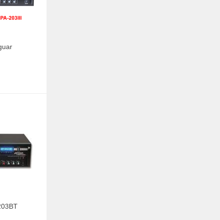
guar
I
203BT