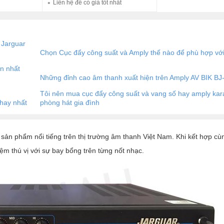
Liên hệ để có giá tốt nhất
5/5
0 đánh giá
 Jarguar
Chọn Cục đẩy công suất và Amply thế nào để phù hợp với
ín nhất
Những đỉnh cao âm thanh xuất hiện trên Amply AV BIK BJ
Tôi nên mua cục đẩy công suất và vang số hay amply ka
hay nhất
phòng hát gia đình
ản phẩm nổi tiếng trên thị trường âm thanh Việt Nam. Khi kết hợp c
m thú vị với sự bay bổng trên từng nốt nhạc.