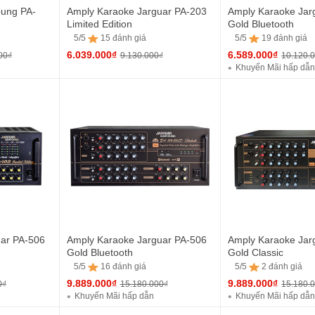
oung PA-
Amply Karaoke Jarguar PA-203
Amply Karaoke Jar
Limited Edition
Gold Bluetooth
5/5
15 đánh giá
5/5
19 đánh giá
6.039.000₫
6.589.000₫
00₫
9.130.000₫
10.120.
Khuyến Mãi hấp dẫ
5/5
15 đánh giá
5/5
19 đánh giá
ar PA-506
Amply Karaoke Jarguar PA-506
Amply Karaoke Ja
Gold Bluetooth
Gold Classic
5/5
16 đánh giá
5/5
2 đánh giá
9.889.000₫
9.889.000₫
0₫
15.180.000₫
15.180.
Khuyến Mãi hấp dẫn
Khuyến Mãi hấp dẫ