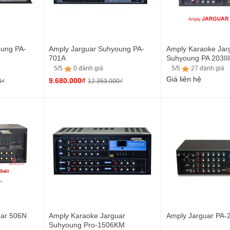
oung PA-
Amply Jarguar Suhyoung PA-
Amply Karaoke Jar
701A
Suhyoung PA 203II
(2CHx100W)
5/5
0 đánh giá
5/5
27 đánh giá
Giá liên hệ
9.680.000₫
0₫
12.353.000₫
5/5
27 đánh giá
5/5
0 đánh giá
uar 506N
Amply Karaoke Jarguar
Amply Jarguar PA-
Suhyoung Pro-1506KM