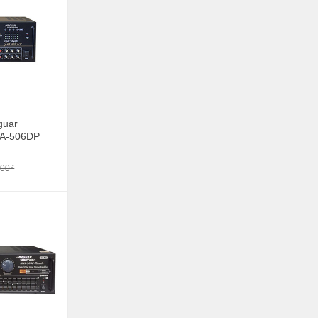
guar
PA-506DP
000₫