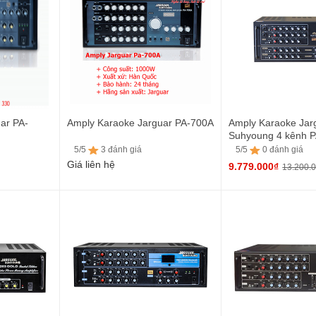
ar PA-
Amply Karaoke Jarguar PA-700A
Amply Karaoke Jar
Suhyoung 4 kênh 
5/5
3 đánh giá
5/5
0 đánh giá
Giá liên hệ
9.779.000₫
13.200.
5/5
3 đánh giá
5/5
0 đánh giá