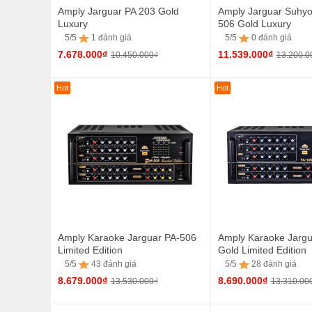
Amply Jarguar PA 203 Gold
Amply Jarguar Suhy
Luxury
506 Gold Luxury
5/5
1 đánh giá
5/5
0 đánh giá
7.678.000₫
11.539.000₫
10.450.000₫
13.200.0
Hot
Hot
5/5
1 đánh giá
5/5
0 đánh giá
Amply Karaoke Jarguar PA-506
Amply Karaoke Jargu
Limited Edition
Gold Limited Edition
5/5
43 đánh giá
5/5
28 đánh giá
8.679.000₫
8.690.000₫
13.530.000₫
13.310.00