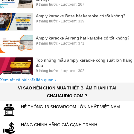
9 tháng trước - Lượt xem: 267
Amply karaoke Bose hát karaoke có tốt không?
9 tháng trước - Lượt xem: 339
Amply karaoke Arirang hát karaoke có tốt không?
9 tháng trước - Lượt xem: 371
Top những mẫu amply karaoke công suất lớn hàng
đầu
9 tháng trước - Lượt xem: 302
Xem tất cả bài viết liên quan
›
VÌ SAO NÊN CHỌN MUA THIẾT BỊ ÂM THANH TẠI
CHAUAUDIO.COM ?
HỆ THỐNG 13 SHOWROOM LỚN NHẤT VIỆT NAM
HÀNG CHÍNH HÃNG GIÁ CẠNH TRANH