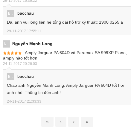
29-11-2017 16:36:22
baochau
B...
Dạ, anh vui lòng liên hệ tổng đài hỗ trợ kỹ thuật: 1900 0255 ạ
29-11-2017 17:55:11
Nguyễn Mạnh Long
N...
Amply Jarguar PA 604D và Paramax SA 999XP Piano,
amply nào tốt hơn
24-11-2017 20:26:03
baochau
B...
Chào anh Nguyễn Mạnh Long. Amply Jarguar PA 604D tốt hơn
anh nhé. Thông tin đến anh!
24-11-2017 21:33:33
«
‹
›
»