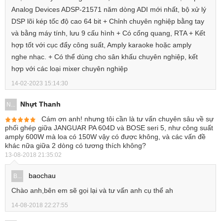
Analog Devices ADSP-21571 năm dòng ADI mới nhất, bộ xử lý
DSP lõi kép tốc độ cao 64 bit + Chỉnh chuyên nghiệp bằng tay
và bằng máy tính, lưu 9 cấu hình + Có cổng quang, RTA + Kết
hợp tốt với cục đẩy công suất, Amply karaoke hoặc amply
nghe nhạc. + Có thể dùng cho sân khấu chuyên nghiệp, kết
hợp với các loại mixer chuyên nghiệp
14-02-2023 15:14:30
Nhựt Thanh
N...
Cám ơn anh! nhưng tôi cần là tư vấn chuyên sâu về sự
phối ghép giữa JANGUAR PA 604D và BOSE seri 5, như công suất
amply 600W mà loa có 150W vậy có được không, và các vấn đề
khác nữa giữa 2 dòng có tương thích không?
13-08-2018 21:35:02
baochau
B...
Chào anh,bên em sẽ gọi lại và tư vấn anh cụ thể ah
14-08-2018 22:27:55