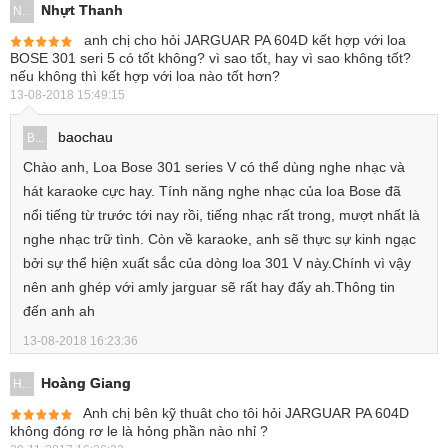
Nhựt Thanh
N...
anh chị cho hỏi JARGUAR PA 604D kết hợp với loa
BOSE 301 seri 5 có tốt không? vì sao tốt, hay vì sao không tốt?
nếu không thì kết hợp với loa nào tốt hơn?
13-08-2018 15:49:15
baochau
B...
Chào anh, Loa Bose 301 series V có thể dùng nghe nhạc và
hát karaoke cực hay. Tính năng nghe nhạc của loa Bose đã
nổi tiếng từ trước tới nay rồi, tiếng nhạc rất trong, mượt nhất là
nghe nhạc trữ tình. Còn về karaoke, anh sẽ thực sự kinh ngạc
bởi sự thể hiện xuất sắc của dòng loa 301 V này.Chính vì vậy
nên anh ghép với amly jarguar sẽ rất hay đấy ah.Thông tin
đến anh ah
13-08-2018 16:23:36
Hoàng Giang
H...
Anh chị bên kỹ thuât cho tôi hỏi JARGUAR PA 604D
không đóng rơ le là hỏng phần nào nhỉ ?