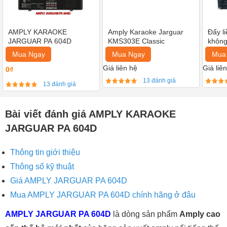
AMPLY KARAOKE
Amply Karaoke Jarguar
Đẩy l
JARGUAR PA 604D
KMS303E Classic
không
DP60
Mua Ngay
Mua Ngay
Mua
Giá liên hệ
Giá liê
0₫
13 đánh giá
13 đánh giá
Bài viết đánh giá AMPLY KARAOKE
JARGUAR PA 604D
Thông tin giới thiệu
Thông số kỹ thuật
Giá AMPLY JARGUAR PA 604D
Mua AMPLY JARGUAR PA 604D chính hãng ở đâu
AMPLY JARGUAR PA 604D
là dòng sản phẩm
Amply cao