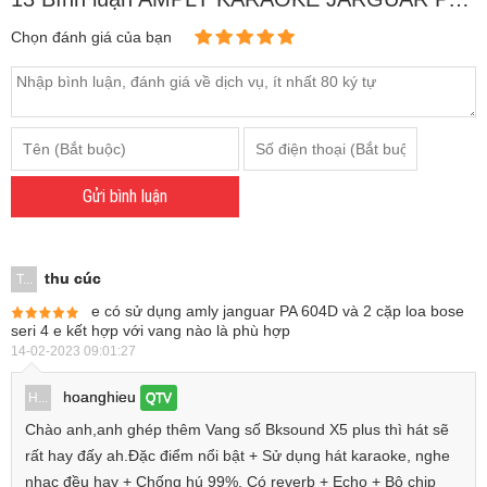
Chọn đánh giá của bạn
Gửi bình luận
thu cúc
T...
e có sử dụng amly janguar PA 604D và 2 cặp loa bose
seri 4 e kết hợp với vang nào là phù hợp
14-02-2023 09:01:27
hoanghieu
H...
QTV
Chào anh,anh ghép thêm Vang số Bksound X5 plus thì hát sẽ
rất hay đấy ah.Đặc điểm nổi bật + Sử dụng hát karaoke, nghe
nhạc đều hay + Chống hú 99%, Có reverb + Echo + Bộ chip