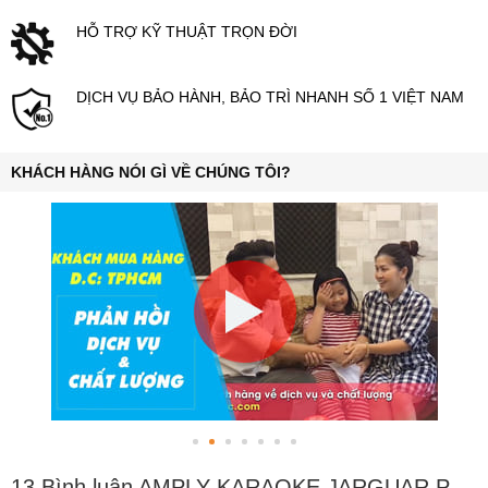
HỖ TRỢ KỸ THUẬT TRỌN ĐỜI
DỊCH VỤ BẢO HÀNH, BẢO TRÌ NHANH SỐ 1 VIỆT NAM
KHÁCH HÀNG NÓI GÌ VỀ CHÚNG TÔI?
13 Bình luận AMPLY KARAOKE JARGUAR PA 604D