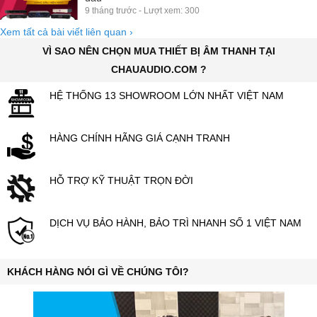
9 tháng trước - Lượt xem: 300
Xem tất cả bài viết liên quan
›
VÌ SAO NÊN CHỌN MUA THIẾT BỊ ÂM THANH TẠI
CHAUAUDIO.COM ?
HỆ THỐNG 13 SHOWROOM LỚN NHẤT VIỆT NAM
HÀNG CHÍNH HÃNG GIÁ CẠNH TRANH
HỖ TRỢ KỸ THUẬT TRỌN ĐỜI
DỊCH VỤ BẢO HÀNH, BẢO TRÌ NHANH SỐ 1 VIỆT NAM
KHÁCH HÀNG NÓI GÌ VỀ CHÚNG TÔI?