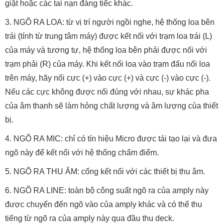
giật hoặc các tai nạn đáng tiếc khác.
3. NGÕ RA LOA: từ vị trí người ngồi nghe, hệ thống loa bên
trái (tính từ trung tâm máy) được kết nối với trạm loa trái (L)
của máy và tương tự, hệ thống loa bên phải được nối với
trạm phải (R) của máy. Khi kết nối loa vào trạm đấu nối loa
trên máy, hãy nối cực (+) vào cực (+) và cực (-) vào cực (-).
Nếu các cực không được nối đúng với nhau, sự khác pha
của âm thanh sẽ làm hỏng chất lượng và âm lượng của thiết
bị.
4. NGÕ RA MIC: chỉ có tín hiệu Micro được tái tạo lại và đưa
ngõ này để kết nối với hệ thống chấm điểm.
5. NGÕ RA THU ÂM: cổng kết nối với các thiết bị thu âm.
6. NGÕ RA LINE: toàn bộ công suất ngõ ra của amply này
được chuyển đến ngõ vào của amply khác và có thể thu
tiếng từ ngõ ra của amply này qua đầu thu deck.