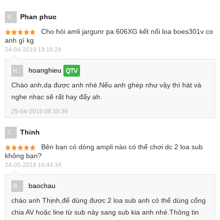
Phan phuc
P...
Cho hỏi amli jargunr pa 606XG kết nối loa boes301v co
anh gì kg
24-04-2019 19:16:24
hoanghieu
H...
QTV
Chào anh,dạ được anh nhé.Nếu anh ghép như vậy thì hát và
nghe nhạc sẽ rất hay đấy ah.
25-04-2019 09:35:39
Thinh
T...
Bên bạn có dòng ampli nào có thể chơi dc 2 loa sub
không bạn?
24-05-2018 16:44:34
baochau
B...
chào anh Thịnh,để dùng được 2 loa sub anh có thể dùng cổng
chia AV hoặc line từ sub này sang sub kia anh nhé.Thông tin