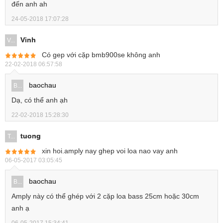
đến anh ah
24-05-2018 17:07:28
Vinh
V...
Có gep với cặp bmb900se không anh
22-02-2018 06:57:58
baochau
B...
Dạ, có thể anh ạh
22-02-2018 15:28:30
tuong
T...
xin hoi.amply nay ghep voi loa nao vay anh
06-05-2017 03:05:45
baochau
B...
Amply này có thể ghép với 2 cặp loa bass 25cm hoặc 30cm
anh ạ
06-05-2017 15:34:41