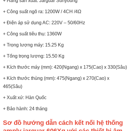
+ Hãng sản xuất: Jarguar Suhyoung
+ Công suất ngõ ra: 1200W / 4CH /4Ω
+ Điện áp sử dụng AC: 220V – 50/60Hz
+ Công suất tiêu thụ: 1360W
+ Trọng lượng máy: 15.25 Kg
+ Tổng trọng lượng: 15.50 Kg
+ Kích thước máy (mm): 420(Ngang) x 175(Cao) x 330(Sâu)
+ Kích thước thùng (mm): 475(Ngang) x 270(Cao) x
465(Sâu)
+ Xuất xứ: Hàn Quốc
+ Bảo hành: 24 tháng
Sơ đồ hướng dẫn cách kết nối hệ thống
amply jarguar 606Xg với các thiết bị âm