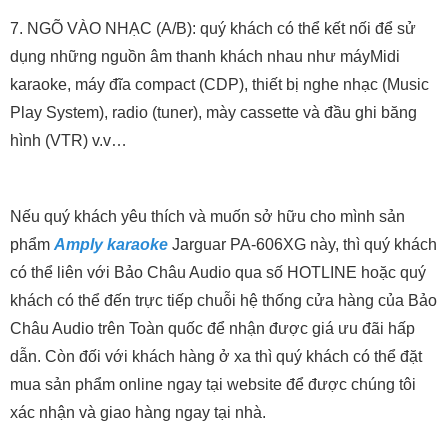
7. NGÕ VÀO NHẠC (A/B): quý khách có thể kết nối để sử
dụng những nguồn âm thanh khách nhau như máyMidi
karaoke, máy đĩa compact (CDP), thiết bị nghe nhạc (Music
Play System), radio (tuner), mày cassette và đầu ghi băng
hình (VTR) v.v…
Nếu quý khách yêu thích và muốn sở hữu cho mình sản
phẩm
Amply karaoke
Jarguar PA-606XG này, thì quý khách
có thể liên với Bảo Châu Audio qua số HOTLINE hoặc quý
khách có thể đến trực tiếp chuỗi hệ thống cửa hàng của Bảo
Châu Audio trên Toàn quốc để nhận được giá ưu đãi hấp
dẫn. Còn đối với khách hàng ở xa thì quý khách có thể đặt
mua sản phẩm online ngay tại website để được chúng tôi
xác nhận và giao hàng ngay tại nhà.