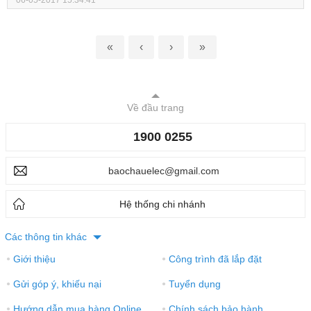
«
‹
›
»
Về đầu trang
1900 0255
baochauelec@gmail.com
Hệ thống chi nhánh
Các thông tin khác
Giới thiệu
Công trình đã lắp đặt
●
●
Gửi góp ý, khiếu nại
Tuyển dụng
●
●
Hướng dẫn mua hàng Online
Chính sách bảo hành
●
●