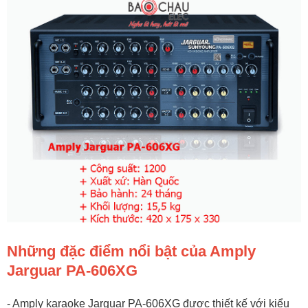
Những đặc điểm nổi bật của Amply
Jarguar PA-606XG
- Amply karaoke Jarguar PA-606XG được thiết kế với kiểu