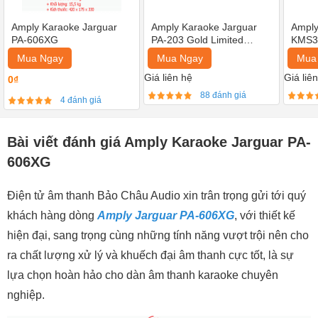
Amply Karaoke Jarguar
Amply Karaoke Jarguar
Amply
PA-606XG
PA-203 Gold Limited
KMS30
Edition
Mua Ngay
Mua Ngay
Mua
Giá liên hệ
Giá liê
0₫
88 đánh giá
4 đánh giá
Bài viết đánh giá Amply Karaoke Jarguar PA-
606XG
Điện tử âm thanh Bảo Châu Audio xin trân trọng gửi tới quý
khách hàng dòng
Amply Jarguar PA-606XG
, với thiết kế
hiện đại, sang trọng cùng những tính năng vượt trội nên cho
ra chất lượng xử lý và khuếch đại âm thanh cực tốt, là sự
lựa chọn hoàn hảo cho dàn âm thanh karaoke chuyên
nghiệp.