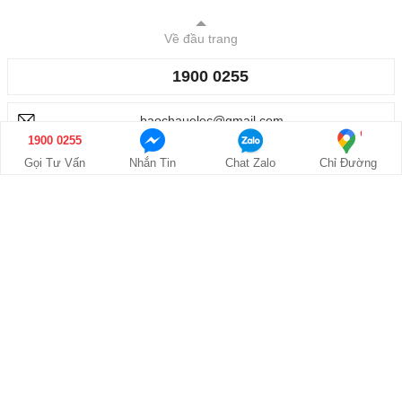
Về đầu trang
1900 0255
baochauelec@gmail.com
1900 0255
Hệ thống chi nhánh
Gọi Tư Vấn
Nhắn Tin
Chat Zalo
Chỉ Đường
Các thông tin khác
Giới thiệu
Công trình đã lắp đặt
●
●
Gửi góp ý, khiếu nại
Tuyển dụng
●
●
Hướng dẫn mua hàng Online
Chính sách bảo hành
●
●
Chính sách đổi trả
Hướng dẫn Thanh toán
●
●
Điều khoản sử dụng
Xem bản desktop
●
●