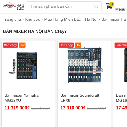
0
Trang chủ
Khu vực
Mua Hàng Miền Bắc
Hà Nội
Bàn mixer Hà
BÀN MIXER HÀ NỘI BÁN CHẠY
Bán chạy
Hot
Bán chạy
Hot
Bán chạ
Bàn mixer Yamaha
Bàn mixer Soundcraft
Bàn m
MG12XU
EFX8
MG16
11.319.000₫
13.310.000₫
17.4
11.661.000₫
15.290.000₫