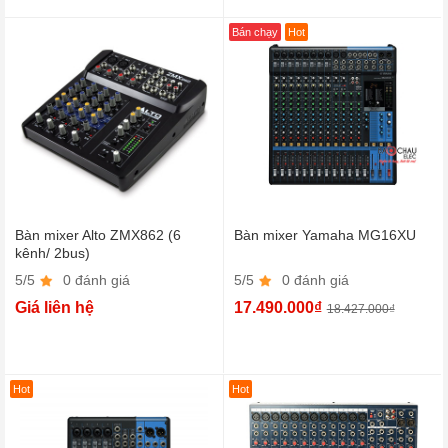
Bán chạy
Hot
Bàn mixer Alto ZMX862 (6
Bàn mixer Yamaha MG16XU
kênh/ 2bus)
5/5
0 đánh giá
5/5
0 đánh giá
Giá liên hệ
17.490.000₫
18.427.000₫
Hot
Hot