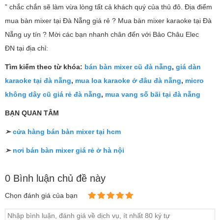
” chắc chắn sẽ làm vừa lòng tất cả khách quý của thủ đô. Địa điểm
mua bàn mixer tại Đà Nẵng giá rẻ ? Mua bàn mixer karaoke tại Đà
Nẵng uy tín ? Mời các bạn nhanh chân đến với Bảo Châu Elec
ĐN tại địa chỉ:
Tìm kiếm theo từ khóa:
bán bàn mixer cũ đà nẵng
,
giá dàn
karaoke tại đà nẵng
,
mua loa karaoke ở đâu đà nẵng
,
micro
không dây cũ giá rẻ đà nẵng
,
mua vang số bãi tại đà nẵng
BẠN QUAN TÂM
➣
cửa hàng bán bàn mixer tại hcm
➣
nơi bán bàn mixer giá rẻ ở hà nội
0 Bình luận chủ đề này
Chọn đánh giá của bạn