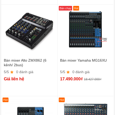
Bán chạy
Hot
Bàn mixer Alto ZMX862 (6
Bàn mixer Yamaha MG16XU
kênh/ 2bus)
5/5
0 đánh giá
5/5
0 đánh giá
Giá liên hệ
17.490.000₫
18.427.000₫
Hot
Hot