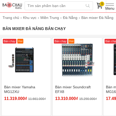
0
Trang chủ
Khu vực
Miền Trung
Đà Nẵng
Bàn mixer Đà Nẵng
BÀN MIXER ĐÀ NẴNG BÁN CHẠY
Bán chạy
Hot
Bán chạy
Hot
Bán chạ
Bàn mixer Yamaha
Bàn mixer Soundcraft
Bàn m
MG12XU
EFX8
MG16
11.319.000₫
13.310.000₫
17.4
11.661.000₫
15.290.000₫