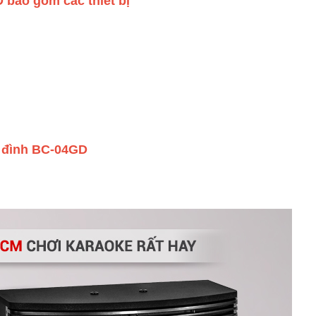
 bao gồm các thiết bị
a đình BC-04GD