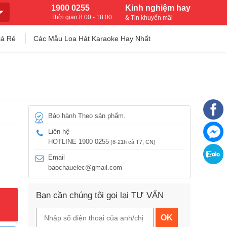
1900 0255
Kinh nghiệm hay
Thời gian 8:00 - 18:00
& Tin khuyến mãi
iá Rẻ
Các Mẫu Loa Hát Karaoke Hay Nhất
Bảo hành Theo sản phẩm.
Liên hệ
HOTLINE 1900 0255
(8-21h cả T7, CN)
Email
baochauelec@gmail.com
Bạn cần chúng tôi gọi lại TƯ VẤN
OK