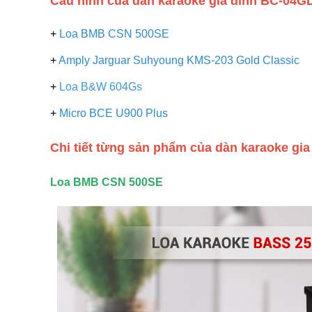
Cấu hình của dàn karaoke gia đình BC-04GD
+
Loa BMB CSN 500SE
+
Amply Jarguar Suhyoung KMS-203 Gold Classic
+
Loa B&W 604Gs
+
Micro BCE U900 Plus
Chi tiết từng sản phẩm của dàn karaoke gi
Loa BMB CSN 500SE