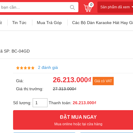
0
Sản phẩm đã xem
t
Tin Tức
Mua Trả Góp
Các Bộ Dàn Karaoke Hát Hay G
ã SP: BC-04GD
2 đánh giá
26.213.000₫
Giá:
Giá có VAT
Giá thị trường:
27.313.000₫
Số lượng:
Thanh toán:
26.213.000₫
ĐẶT MUA NGAY
Mua online hoặc tại cửa hàng