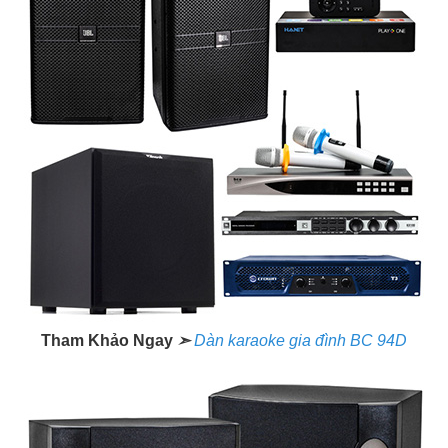
Tham Khảo Ngay
➣
Dàn karaoke gia đình BC 94D