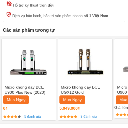
Hỗ trợ kỹ thuật
trọn đời
Dịch vụ bảo hành, bảo trì sản phẩm nhanh
số 1 Việt Nam
Các sản phẩm tương tự
Micro không dây BCE
Micro không dây BCE
Micro
U900 Plus New (2020)
UGX12 Gold
U900 
Mua Ngay
Mua Ngay
Mua
Giá liê
0₫
5.049.000₫
5 đánh giá
3 đánh giá