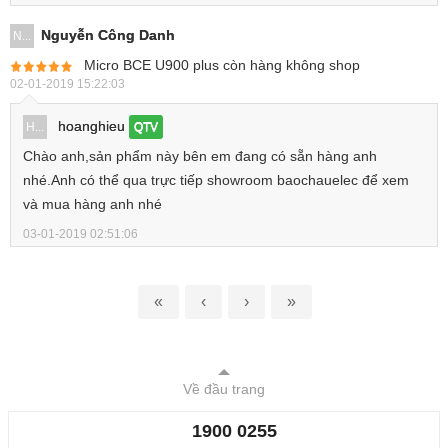
Nguyễn Công Danh
N...
Micro BCE U900 plus còn hàng không shop
02-01-2019 15:22:03
hoanghieu
H...
QTV
Chào anh,sản phẩm này bên em đang có sẵn hàng anh
nhé.Anh có thể qua trực tiếp showroom baochauelec để xem
và mua hàng anh nhé
03-01-2019 02:51:06
«
‹
›
»
Về đầu trang
1900 0255