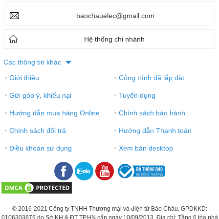
baochauelec@gmail.com
Hệ thống chi nhánh
Các thông tin khác
Giới thiệu
Công trình đã lắp đặt
●
●
Gửi góp ý, khiếu nại
Tuyển dụng
●
●
Hướng dẫn mua hàng Online
Chính sách bảo hành
●
●
Chính sách đổi trả
Hướng dẫn Thanh toán
●
●
Điều khoản sử dụng
Xem bản desktop
●
●
© 2016-2021 Công ty TNHH Thương mại và điện tử Bảo Châu. GPDKKD:
0106303879 do Sở KH & ĐT TP.HN cấp ngày 10/09/2013. Địa chỉ: Tầng 6 tòa nhà