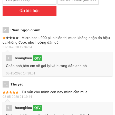
Gửi bình luận
Phan ngọc chinh
P...
Micro bce u900 plus hiển thị mute không nhận tín hiệu
ca không được nhờ hướng dẩn dùm
31-10-2020 19:34:34
hoanghieu
H...
QTV
Chào anh,bên em sẽ gọi lại và hướng dẫn anh ah
03-11-2020 14:38:51
Thuyết
T...
Tư vấn cho mình con này mình cần mua
02-05-2020 21:19:44
hoanghieu
H...
QTV