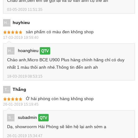
Chào anh,bên em sẽ gọi lại và tư vấn anh cụ thể ah
03-05-2020 11:51:35
huyhieu
H...
sản phẩm có màu đen không shop
17-03-2019 19:59:40
hoanghieu
H...
QTV
Chào anh,Micro BCE U900 Plus hàng chính hãng chỉ có duy
nhất 1 màu thôi anh nhé.Thông tin đến anh ah
18-03-2019 08:53:15
Thắng
T...
Ở hải phòng còn hàng không shop
26-01-2019 15:19:45
subadmin
S...
QTV
Dạ, showroorm Hải Phòng sẽ liên hệ lại anh sớm ạ
26-01-2019 15:34:47