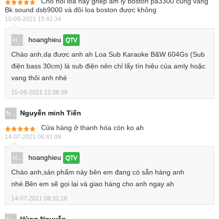
Cho hỏi loa nay ghep âm ly boston pa3300 cùng vang
Bk sound dsb9000 và đôi loa boston được không
10-09-2021 15:42:34
hoanghieu
H...
QTV
Chào anh,dạ được anh ah Loa Sub Karaoke B&W 604Gs (Sub
điện bass 30cm) là sub điện nên chỉ lấy tín hiệu của amly hoặc
vang thôi anh nhé
15-09-2021 12:38:39
Nguyễn minh Tiến
N...
Cửa hàng ở thanh hóa còn ko ah
14-07-2021 06:41:09
hoanghieu
H...
QTV
Chào anh,sản phẩm này bên em đang có sẵn hàng anh
nhé.Bên em sẽ gọi lại và giao hàng cho anh ngay ah
14-07-2021 08:32:16