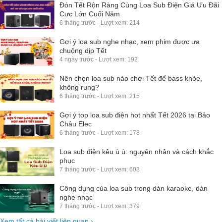
Đón Tết Rộn Ràng Cùng Loa Sub Điện Giá Ưu Đãi
Cực Lớn Cuối Năm
6 tháng trước - Lượt xem: 214
Gợi ý loa sub nghe nhạc, xem phim được ưa
chuộng dịp Tết
4 ngày trước - Lượt xem: 192
Nên chọn loa sub nào chơi Tết để bass khỏe,
không rung?
6 tháng trước - Lượt xem: 215
Gợi ý top loa sub điện hot nhất Tết 2026 tại Bảo
Châu Elec
6 tháng trước - Lượt xem: 178
Loa sub điện kêu ù ù: nguyên nhân và cách khắc
phục
7 tháng trước - Lượt xem: 603
Công dụng của loa sub trong dàn karaoke, dàn
nghe nhạc
7 tháng trước - Lượt xem: 379
Xem tất cả bài viết liên quan
›