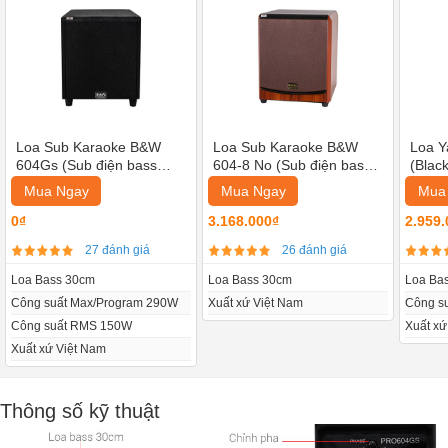
Loa Sub Karaoke B&W
Loa Sub Karaoke B&W
Loa 
604Gs (Sub điện bass
604-8 No (Sub điện bass
(Blac
30cm)
30cm)
20cm
Mua Ngay
Mua Ngay
Mua
0₫
3.168.000₫
2.959.
27 đánh giá
26 đánh giá
Loa Bass 30cm
Loa Bass 30cm
Loa Ba
Công suất Max/Program 290W
Xuất xứ Việt Nam
Công s
Công suất RMS 150W
Xuất xứ
Xuất xứ Việt Nam
Thông số kỹ thuật