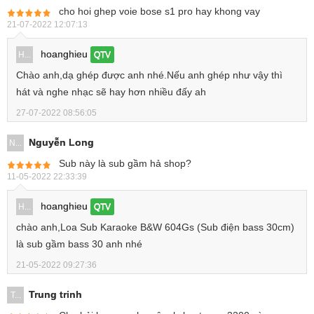
cho hoi ghep voie bose s1 pro hay khong vay
21-07-2022 12:07:13
hoanghieu
H...
QTV
Chào anh,dạ ghép được anh nhé.Nếu anh ghép như vậy thì
hát và nghe nhạc sẽ hay hơn nhiều đấy ah
27-07-2022 08:56:05
Nguyễn Long
N...
Sub này là sub gầm hả shop?
11-05-2022 22:33:39
hoanghieu
H...
QTV
chào anh,Loa Sub Karaoke B&W 604Gs (Sub điện bass 30cm)
là sub gầm bass 30 anh nhé
21-05-2022 09:27:36
Trung trinh
T...