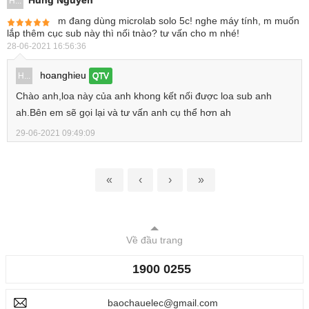
Hùng Nguyễn
H...
m đang dùng microlab solo 5c! nghe máy tính, m muốn
lắp thêm cục sub này thì nối tnào? tư vấn cho m nhé!
28-06-2021 16:56:36
hoanghieu
H...
QTV
Chào anh,loa này của anh khong kết nối được loa sub anh
ah.Bên em sẽ gọi lại và tư vấn anh cụ thể hơn ah
29-06-2021 09:49:09
«
‹
›
»
Về đầu trang
1900 0255
baochauelec@gmail.com