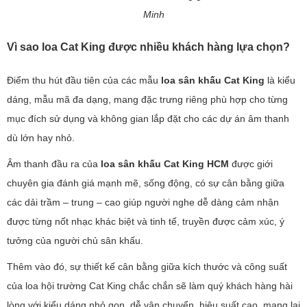
Minh
Vì sao loa Cat King được nhiều khách hàng lựa chọn?
Điểm thu hút đầu tiên của các mẫu
loa sân khấu Cat King
là kiểu
dáng, mẫu mã đa dạng, mang đặc trưng riêng phù hợp cho từng
mục đích sử dụng và không gian lắp đặt cho các dự án âm thanh
dù lớn hay nhỏ.
Âm thanh đầu ra của
loa sân khấu Cat King HCM
được giới
chuyên gia đánh giá mạnh mẽ, sống động, có sự cân bằng giữa
các dải trầm – trung – cao giúp người nghe dễ dàng cảm nhận
được từng nốt nhạc khác biệt và tinh tế, truyền được cảm xúc, ý
tưởng của người chủ sân khấu.
Thêm vào đó, sự thiết kế cân bằng giữa kích thước và công suất
của loa hội trường Cat King chắc chắn sẽ làm quý khách hàng hài
lòng với kiểu dáng nhỏ gọn, dễ vận chuyển, hiệu suất cao, mang lại