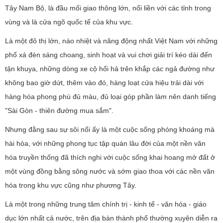
Tây Nam Bộ, là đầu mối giao thông lớn, nối liền với các tỉnh trong
vùng và là cửa ngõ quốc tế của khu vực.
Là một đô thị lớn, náo nhiệt và năng động nhất Việt Nam với những
phố xá đèn sáng choang, sinh hoạt và vui chơi giải trí kéo dài đến
tận khuya, những dòng xe cộ hối hả trên khắp các ngả đường như
không bao giờ dứt, thêm vào đó, hàng loạt cửa hiệu trải dài với
hàng hóa phong phú đủ màu, đủ loại góp phần làm nên danh tiếng
"Sài Gòn - thiên đường mua sắm".
Nhưng đằng sau sự sôi nổi ấy là một cuộc sống phóng khoáng mà
hài hòa, với những phong tục tập quán lâu đời của một nền văn
hóa truyền thống đã thích nghi với cuộc sống khai hoang mở đất ở
một vùng đồng bằng sông nước và sớm giao thoa với các nền văn
hóa trong khu vực cũng như phương Tây.
Là một trong những trung tâm chính trị - kinh tế - văn hóa - giáo
dục lớn nhất cả nước, trên địa bàn thành phố thường xuyên diễn ra