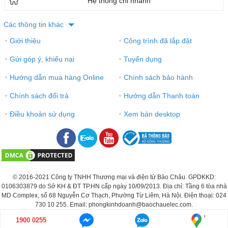
Hệ thống chi nhánh
Các thông tin khác
Giới thiệu
Công trình đã lắp đặt
●
●
Gửi góp ý, khiếu nại
Tuyển dụng
●
●
Hướng dẫn mua hàng Online
Chính sách bảo hành
●
●
Chính sách đổi trả
Hướng dẫn Thanh toán
●
●
Điều khoản sử dụng
Xem bản desktop
●
●
© 2016-2021 Công ty TNHH Thương mại và điện tử Bảo Châu. GPDKKD:
0106303879 do Sở KH & ĐT TP.HN cấp ngày 10/09/2013. Địa chỉ: Tầng 6 tòa nhà
MD Complex, số 68 Nguyễn Cơ Thạch, Phường Từ Liêm, Hà Nội. Điện thoại: 024
730 10 255. Email: phongkinhdoanh@baochauelec.com.
1900 0255