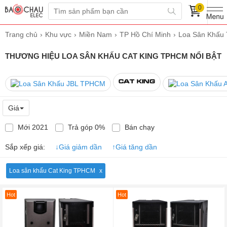
0
Trang chủ
Khu vực
Miền Nam
TP Hồ Chí Minh
Loa Sân Khấu
THƯƠNG HIỆU LOA SÂN KHẤU CAT KING TPHCM NỔI BẬT
Giá
Mới 2021
Trả góp 0%
Bán chạy
Sắp xếp giá:
↓
Giá giảm dần
↑
Giá tăng dần
Loa sân khấu Cat King TPHCM
Hot
Hot