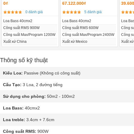
0₫
67.122.000₫
39.60
0 đánh giá
5 đánh giá
Loa Bass 40cmx2
Loa Bass 40cmx2
Loa Ba
Công suất RMS 900W
Công suất RMS 600W
Công s
Công suất Max/Program 1200W
Công suất Max/Program 2400W
Công s
Xuất xứ China
Xuất xứ Mexico
Xuất x
Thông số kỹ thuật
Kiểu Loa:
Passive (Không có công suất)
Cấu Tạo:
3 Loa, 2 đường tiếng
Sử dụng cho phòng:
50m2 - 100m2
Loa Bass:
40cmx2
Loa treble:
3.4cm + 7.6cm
Công suất RMS:
900W