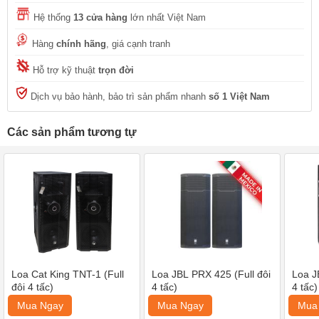
Hệ thống
13 cửa hàng
lớn nhất Việt Nam
Hàng
chính hãng
, giá cạnh tranh
Hỗ trợ kỹ thuật
trọn đời
Dịch vụ bảo hành, bảo trì sản phẩm nhanh
số 1 Việt Nam
Các sản phẩm tương tự
Loa Cat King TNT-1 (Full
Loa JBL PRX 425 (Full đôi
Loa J
đôi 4 tấc)
4 tấc)
4 tấc)
Mua Ngay
Mua Ngay
Mua