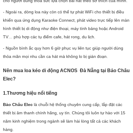
cho người dùng thỏa sức lựa chọn bài hát theo sở thích của mình.
- Ngoài ra, dòng loa này còn có thể tự phát WiFi cho thiết bị điều
khiển qua ứng dụng Karaoke Connect, phát video trực tiếp lên màn
hình thiết bị di động như điện thoại, máy tính bảng hoặc Android
TV… phù hợp các tụ điểm cafe, hát rong, du lịch.
- Nguồn bình ắc quy hơn 6 giờ phục vụ liên tục giúp người dùng
thỏa mãn mọi nhu cần ca hát mà không lo bị gián đoạn.
Nên mua loa kéo di động ACNOS Đà Nẵng tại Bảo Châu
Elec?
1.Thương hiệu nổi tiếng
Bảo Châu Elec
là chuỗi hệ thống chuyên cung cấp, lắp đặt các
thiết bị âm thanh chính hãng, uy tín. Chúng tôi luôn tự hào với 15
năm kinh nghiệm trong ngành sẽ làm hài lòng tất cả các khách
hàng.