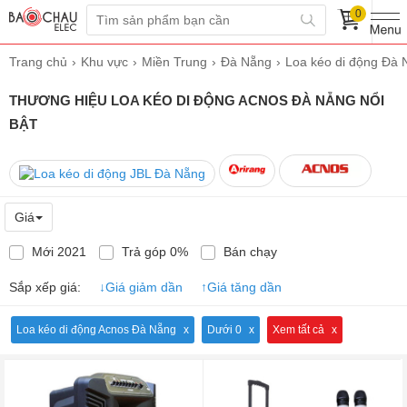
0
Trang chủ
Khu vực
Miền Trung
Đà Nẵng
Loa kéo di động Đà 
THƯƠNG HIỆU LOA KÉO DI ĐỘNG ACNOS ĐÀ NẴNG NỔI
BẬT
Giá
Mới 2021
Trả góp 0%
Bán chạy
Sắp xếp giá:
↓
Giá giảm dần
↑
Giá tăng dần
Loa kéo di động Acnos Đà Nẵng
Dưới 0
Xem tất cả