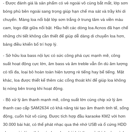
- Được đánh giá là sản phẩm có vẻ ngoài vô cùng bắt mắt, lớp sơn
bóng phủ bên ngoài sang trọng giúp hạn chế ma sát và trầy khi di
chuyển. Màng loa nổi bật lớp sơn trắng ở trung tâm và viền màu
cam, logo đặt giữa nổi bật. Hầu hết các dòng loa Acnos đã hạn chế
những chi tiết không cần thiết để giúp dễ dàng di chuyển loa hơn,
bảng điều khiển bố trí hợp lý.
- Sở hữu loa bass nội lực có sức công phá cực mạnh mẽ, công
suất hoạt động cực lớn, âm bass và âm treble vẫn ổn dù âm lượng
có tối đa, loại bỏ hoàn toàn hiện tượng rè tiếng hay bể tiếng. Mặt
khác, loa được thiết kế thêm các cổng thoát khí để giúp loa không
bị nóng bên trong khi hoạt động.
- Bộ xử lý âm thanh mạnh mẽ, công suất lớn cùng chip xử lý âm
thanh cao cấp SAM2634 có khả năng tái tạo âm thanh tinh tế, sống
động, cuốn hút vô cùng. Được tích hợp đầu karaoke KM2 với hơn
30.000 bài hát, có thể phát nhạc qua thẻ nhớ USB và ổ cứng HDD