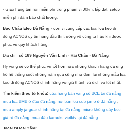
- Giao hàng tận nơi miễn phí trong phạm vi 30km, lắp đặt, setup
miễn phí đảm bảo chất lượng.
Bảo Châu Elec Đà Nẵng
- đơn vị cung cấp các loại loa kéo di
động ACNOS uy tín hàng đầu thị trường vô cùng tự hào khi được
phục vụ quý khách hàng.
Địa chỉ :
số 189 Nguyễn Văn Linh - Hải Châu - Đà Nẵng
Hy vọng sẽ có thể phục vụ tốt hơn nữa những khách hàng đã ủng
hộ hệ thống suốt những năm qua cũng như đem lại những mẫu loa
kéo di động ACNOS chính hãng với giá thành và dịch vụ tốt nhất.
Tìm kiếm theo từ khóa:
cửa hàng bán vang số BCE tại đà nẵng
,
mua loa BMB ở đâu đà nẵng
,
nơi bán loa sub jamo ở đà nẵng
,
mua amply jarguar chính hãng tại đà nẵng
,
micro không dây bce
giá rẻ đà nẵng
,
mua đầu karaoke vietktv tại đà nẵng
BẠN QUAN TÂM: