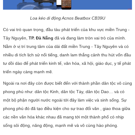
Loa kéo di động Acnos Beatbox CB39U
Có vai trò quan trọng, đầu tàu phát triển của khu vực miền Trung -
Tây Nguyên,
TP. Đà Nẵng
đã và đang làm tròn vai trò của mình.
Nằm ở vị trí trung tâm của dải đất miền Trung - Tây Nguyên và có
nhiều di tích lịch sử nổi tiếng, danh lam thắng cảnh thu hút vốn đầu
tư dồi dào để phát triển kinh tế, văn hóa, xã hội, giáo dục, y tế phát
triển ngày càng mạnh mẽ.
Ngoài ra nơi đây còn được biết đến với thành phần dân tộc vô cùng
phong phú như: dân tộc Kinh, dân tộc Tày, dân tộc Dao… và có
một bộ phận người nước ngoài tới đây làm việc và sinh sống. Sự
phong phú đó đã tạo điều kiện cho sự trao đổi văn , giao thoa giữa
các nền văn hóa khác nhau đã mang tới một thành phố có nhịp
sống sôi động, năng động, mạnh mẽ và vô cùng hào phóng.