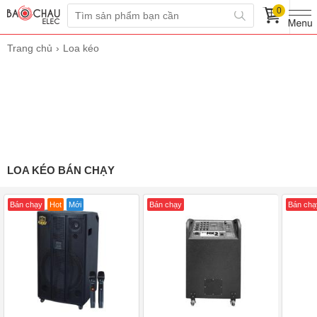
0
Trang chủ
Loa kéo
LOA KÉO BÁN CHẠY
Bán chạy
Hot
Mới
Bán chạy
Bán chạ