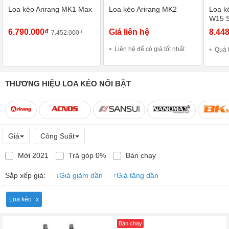
Loa kéo Arirang MK1 Max
Loa kéo Arirang MK2
Loa k
W15 
6.790.000₫
Giá liên hệ
8.44
7.452.000₫
Liên hệ để có giá tốt nhất
Quà 
THƯƠNG HIỆU LOA KÉO NỔI BẬT
Giá
Công Suất
Mới 2021
Trả góp 0%
Bán chạy
Sắp xếp giá:
↓
Giá giảm dần
↑
Giá tăng dần
Loa kéo
Bán chạy