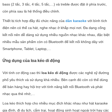
bass (2 tấc, 3 tấc, 4 tấc, 5 tấc,…) và treble được đặt ở phía trước,
còn phía sau là hệ thống điều chỉnh.
Thiết bị tích hợp đầy đủ chức năng của
dàn karaoke
với bình tích
điện nên có thể ca hát, nghe nhạc ở khắp mọi nơi. Đa dạng cổng
kết nối nên dễ dàng sử dụng nhiều nguồn nhạc khác nhau, đặc biệt
nhiều mẫu sản phẩm còn có Bluetooth để kết nối không dây với
Smartphone, Tablet, Laptop,…
Ứng dụng của loa kéo di động
Với tính cơ động cao thì
loa kéo di động
được các nghệ sỹ đường
phố yêu thích và sử dụng khá nhiều. Bên cạnh đó còn có thể dùng
để bán hàng hay hội trợ với tính năng kết nối Bluetooth và phát
nhạc qua thẻ nhớ,…
Loa kéo thích hợp cho nhiều mục đích khác nhau như hát karaoke
gia đình, đi du lịch, cắm trại, hoạt động sinh hoạt ngoài trời hay các