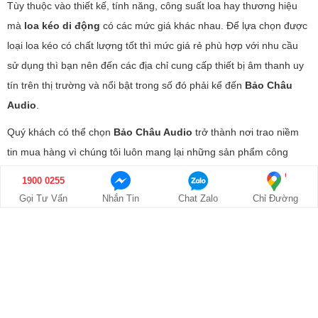
Tùy thuộc vào thiết kế, tính năng, công suất loa hay thương hiệu
mà
loa kéo di động
có các mức giá khác nhau. Để lựa chọn được
loại loa kéo có chất lượng tốt thì mức giá rẻ phù hợp với nhu cầu
sử dụng thì bạn nên đến các địa chỉ cung cấp thiết bị âm thanh uy
tín trên thị trường và nổi bật trong số đó phải kể đến
Bảo Châu
Audio
.
Quý khách có thể chọn
Bảo Châu Audio
trở thành nơi trao niềm
tin mua hàng vì chúng tôi luôn mang lại những sản phẩm công
nghệ tiên tiến với dịch vụ hoàn hảo nhất. Trải qua chặng đường
1900 0255
trên 10 năm phát triển, đến nay
Bảo Châu Audio
đã để lại dấu ấn
Gọi Tư Vấn
Nhắn Tin
Chat Zalo
Chỉ Đường
trên thị trường âm thanh và trở thành một trong những thương hiệu
hàng đầu tại Việt Nam.
- Hệ thống showroom âm thanh của
Bảo Châu Audio
đã có mặt
trên nhiều tỉnh thành trên cả nước, bao gồm Hà Nội, TP Hồ Chí
Minh, Hải Phòng, Bắc Ninh, Thanh Hóa, Đà Nẵng, Đồng Nai và
Cần Thơ.