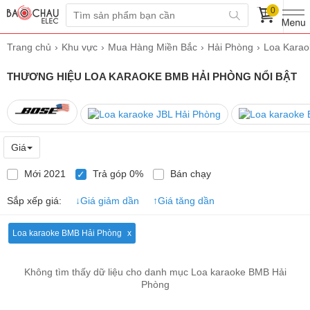
0
Trang chủ
Khu vực
Mua Hàng Miền Bắc
Hải Phòng
Loa Karao
THƯƠNG HIỆU LOA KARAOKE BMB HẢI PHÒNG NỔI BẬT
Giá
Mới 2021
Trả góp 0%
Bán chạy
✓
Sắp xếp giá:
↓
Giá giảm dần
↑
Giá tăng dần
Loa karaoke BMB Hải Phòng
Không tìm thấy dữ liệu cho danh mục Loa karaoke BMB Hải
Phòng