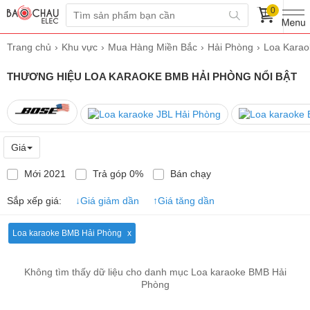
0
Trang chủ
Khu vực
Mua Hàng Miền Bắc
Hải Phòng
Loa Karao
THƯƠNG HIỆU LOA KARAOKE BMB HẢI PHÒNG NỔI BẬT
Giá
Mới 2021
Trả góp 0%
Bán chạy
Sắp xếp giá:
↓
Giá giảm dần
↑
Giá tăng dần
Loa karaoke BMB Hải Phòng
Không tìm thấy dữ liệu cho danh mục Loa karaoke BMB Hải
Phòng