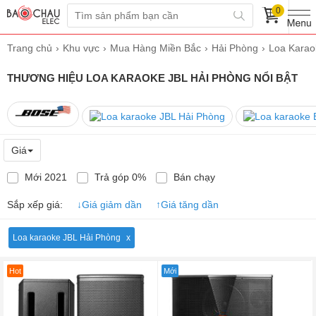
0
Trang chủ
Khu vực
Mua Hàng Miền Bắc
Hải Phòng
Loa Karao
THƯƠNG HIỆU LOA KARAOKE JBL HẢI PHÒNG NỔI BẬT
Giá
Mới 2021
Trả góp 0%
Bán chạy
Sắp xếp giá:
↓
Giá giảm dần
↑
Giá tăng dần
Loa karaoke JBL Hải Phòng
Hot
Mới