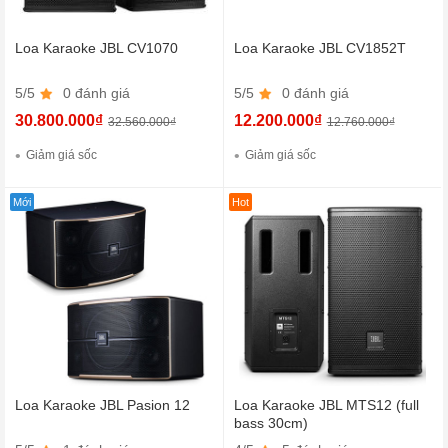
Loa Karaoke JBL CV1070
Loa Karaoke JBL CV1852T
5/5
0 đánh giá
5/5
0 đánh giá
30.800.000₫
12.200.000₫
32.560.000₫
12.760.000₫
Giảm giá sốc
Giảm giá sốc
Mới
Hot
Loa Karaoke JBL Pasion 12
Loa Karaoke JBL MTS12 (full
bass 30cm)