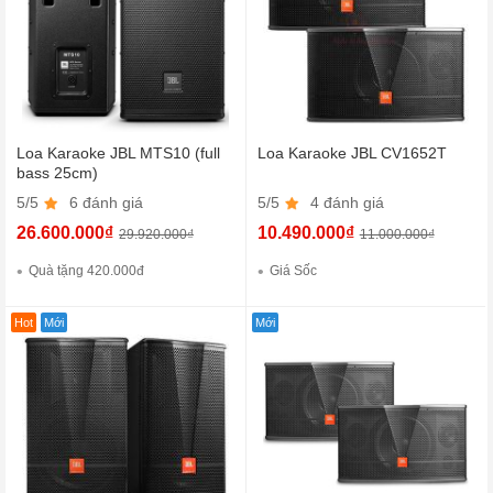
Loa Karaoke JBL MTS10 (full
Loa Karaoke JBL CV1652T
bass 25cm)
5/5
6 đánh giá
5/5
4 đánh giá
26.600.000₫
10.490.000₫
29.920.000₫
11.000.000₫
Quà tặng 420.000đ
Giá Sốc
Hot
Mới
Mới