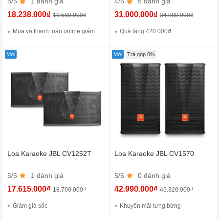
5/5
1 đánh giá
4/5
5 đánh giá
18.238.000₫
31.000.000₫
19.580.000₫
34.980.000₫
Mua và thanh toán online giảm giá đến 10%
Quà tặng 420.000đ
Mới
Mới
Trả góp 0%
Loa Karaoke JBL CV1252T
Loa Karaoke JBL CV1570
5/5
1 đánh giá
5/5
0 đánh giá
17.615.000₫
42.990.000₫
18.700.000₫
45.320.000₫
Giảm giá sốc
Khuyến mãi tưng bừng