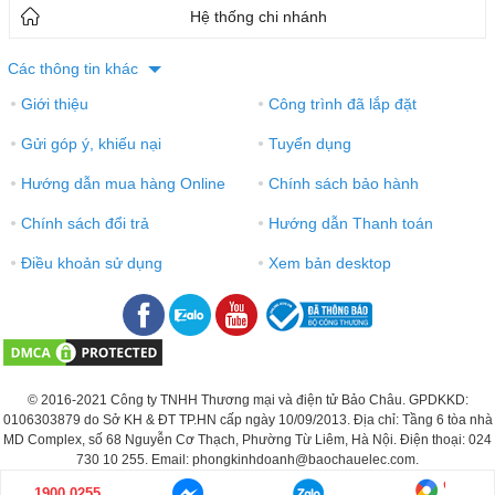
Hệ thống chi nhánh
Các thông tin khác
Giới thiệu
Công trình đã lắp đặt
●
●
Gửi góp ý, khiếu nại
Tuyển dụng
●
●
Hướng dẫn mua hàng Online
Chính sách bảo hành
●
●
Chính sách đổi trả
Hướng dẫn Thanh toán
●
●
Điều khoản sử dụng
Xem bản desktop
●
●
© 2016-2021 Công ty TNHH Thương mại và điện tử Bảo Châu. GPDKKD:
0106303879 do Sở KH & ĐT TP.HN cấp ngày 10/09/2013. Địa chỉ: Tầng 6 tòa nhà
MD Complex, số 68 Nguyễn Cơ Thạch, Phường Từ Liêm, Hà Nội. Điện thoại: 024
730 10 255. Email: phongkinhdoanh@baochauelec.com.
1900 0255