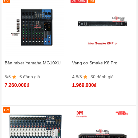
Hot
Bán chạy
Hot
Bàn mixer Yamaha MG10XU
Vang cơ Smake K6 Pro
5/5
6 đánh giá
4.8/5
30 đánh giá
7.260.000₫
1.969.000₫
Hot