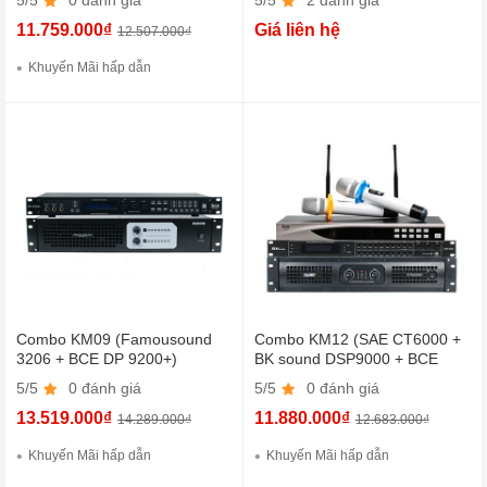
5/5
0 đánh giá
5/5
2 đánh giá
11.759.000₫
Giá liên hệ
12.507.000₫
Khuyến Mãi hấp dẫn
Combo KM09 (Famousound
Combo KM12 (SAE CT6000 +
3206 + BCE DP 9200+)
BK sound DSP9000 + BCE
U900 Plus New)
5/5
0 đánh giá
5/5
0 đánh giá
13.519.000₫
11.880.000₫
14.289.000₫
12.683.000₫
Khuyến Mãi hấp dẫn
Khuyến Mãi hấp dẫn