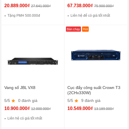
20.889.000₫
67.738.000₫
27.641.000₫
75.900.000₫
Tặng PMH 500.000đ
Liên hệ để có giá tốt nhất
Bán chạy
Hot
Vang số JBL VX8
Cục đẩy công suất Crown T3
(2CHx330W)
5/5
0 đánh giá
5/5
9 đánh giá
10.900.000₫
10.549.000₫
12.000.000₫
13.189.000₫
Liên hệ có giá tốt nhất