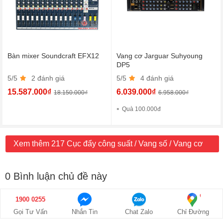
Bàn mixer Soundcraft EFX12
Vang cơ Jarguar Suhyoung
DP5
5/5
2 đánh giá
5/5
4 đánh giá
15.587.000₫
6.039.000₫
18.150.000₫
6.958.000₫
Quà 100.000đ
Xem thêm 217 Cục đẩy công suất / Vang số / Vang cơ
0 Bình luận chủ đề này
Chọn đánh giá của bạn
1900 0255
Gọi Tư Vấn
Nhắn Tin
Chat Zalo
Chỉ Đường