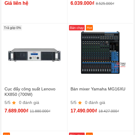
Giá liên hệ
6.039.000₫
8.525.000₫
Trả góp 0%
Bán chạy
Hot
Cục đẩy công suất Lenovo
Bàn mixer Yamaha MG16XU
KX850 (700W)
5/5
0 đánh giá
5/5
0 đánh giá
7.689.000₫
17.490.000₫
11.880.000₫
18.427.000₫