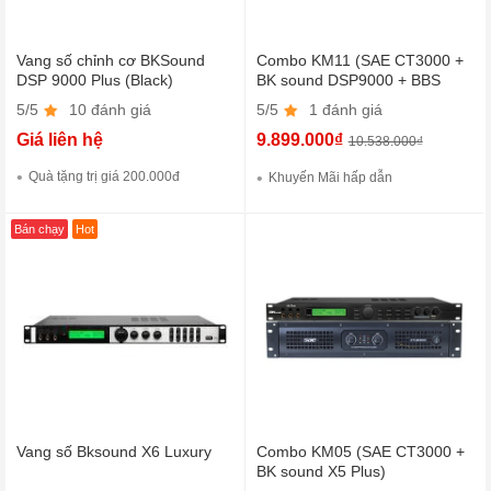
Vang số chỉnh cơ BKSound
Combo KM11 (SAE CT3000 +
DSP 9000 Plus (Black)
BK sound DSP9000 + BBS
B900)
5/5
10 đánh giá
5/5
1 đánh giá
Giá liên hệ
9.899.000₫
10.538.000₫
Quà tặng trị giá 200.000đ
Khuyến Mãi hấp dẫn
Bán chạy
Hot
Vang số Bksound X6 Luxury
Combo KM05 (SAE CT3000 +
BK sound X5 Plus)