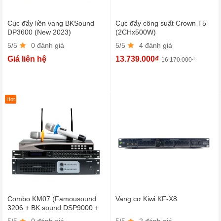
Cục đẩy liền vang BKSound
Cục đẩy công suất Crown T5
DP3600 (New 2023)
(2CHx500W)
5/5
0 đánh giá
5/5
4 đánh giá
Giá liên hệ
13.739.000₫
16.170.000₫
Hot
Combo KM07 (Famousound
Vang cơ Kiwi KF-X8
3206 + BK sound DSP9000 +
BCE U900 Plus New)