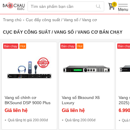
0
Trang chủ
Cục đẩy công suất / Vang số / Vang cơ
CỤC ĐẨY CÔNG SUẤT / VANG SỐ / VANG CƠ BÁN CHẠY
Bán chạy
Hot
Bán chạy
Hot
Bán chạ
Vang số chỉnh cơ
Vang số Bksound X6
Vang 
BKSound DSP 9000 Plus
Luxury
2025)
(Black)
Giá liên hệ
Giá liên hệ
6.99
Quà tặng trị giá 200.000đ
Quà tặng 200.000đ
Quà 