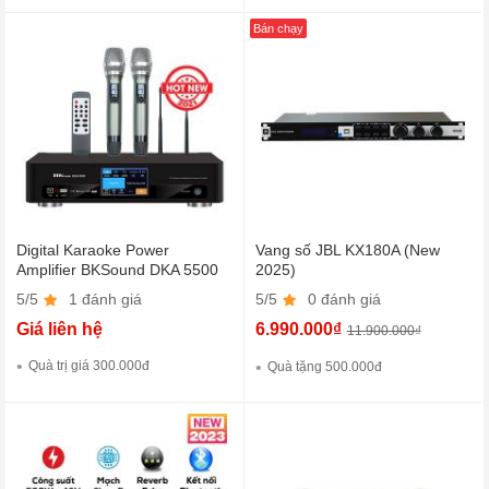
Bán chạy
Digital Karaoke Power
Vang số JBL KX180A (New
Amplifier BKSound DKA 5500
2025)
(Kèm micro không dây)
5/5
1 đánh giá
5/5
0 đánh giá
Giá liên hệ
6.990.000₫
11.900.000₫
Quà trị giá 300.000đ
Quà tặng 500.000đ