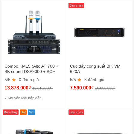
Bán chạy
Combo KM15 (Alto AT 700 +
Cục đẩy công suất BIK VM
BK sound DSP9000 + BCE
620A
U900 Plus X)
5/5
0 đánh giá
5/5
3 đánh giá
13.878.000₫
7.590.000₫
15.818.000₫
10.890.000₫
Khuyến Mãi hấp dẫn
Bán chạy
Hot
Mới
Bán chạy