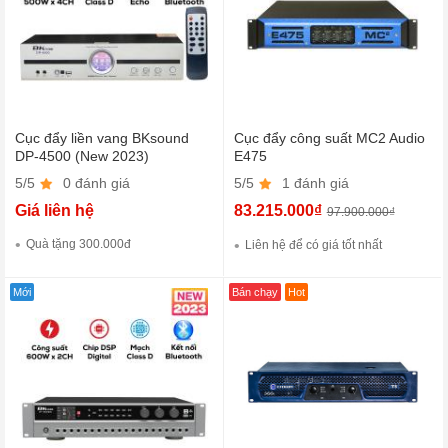
Cục đẩy liền vang BKsound
Cục đẩy công suất MC2 Audio
DP-4500 (New 2023)
E475
5/5
0 đánh giá
5/5
1 đánh giá
Giá liên hệ
83.215.000₫
97.900.000₫
Quà tặng 300.000đ
Liên hệ để có giá tốt nhất
Mới
Bán chạy
Hot