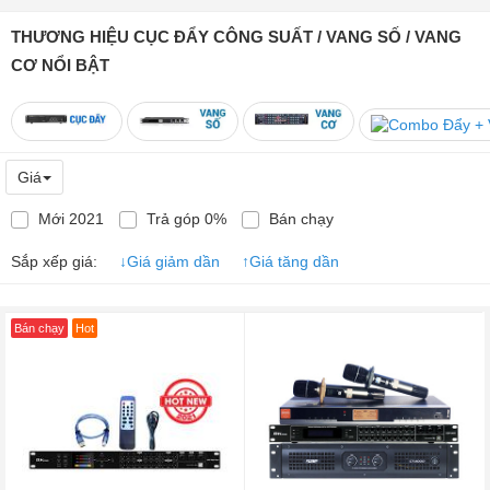
THƯƠNG HIỆU CỤC ĐẨY CÔNG SUẤT / VANG SỐ / VANG
CƠ NỔI BẬT
Giá
Mới 2021
Trả góp 0%
Bán chạy
Sắp xếp giá:
↓
Giá giảm dần
↑
Giá tăng dần
Bán chạy
Hot