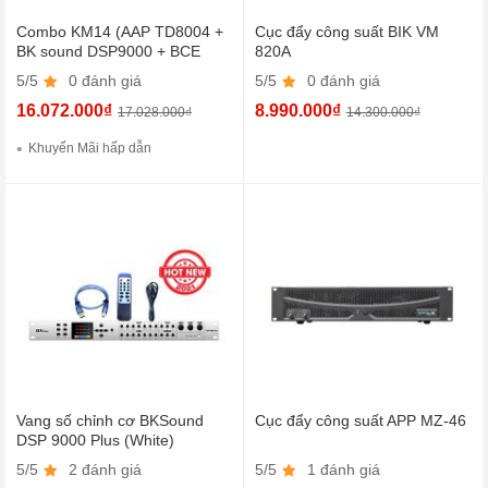
Combo KM14 (AAP TD8004 +
Cục đẩy công suất BIK VM
BK sound DSP9000 + BCE
820A
UGX12 Luxury)
5/5
0 đánh giá
5/5
0 đánh giá
16.072.000₫
8.990.000₫
17.028.000₫
14.300.000₫
Khuyến Mãi hấp dẫn
Vang số chỉnh cơ BKSound
Cục đẩy công suất APP MZ-46
DSP 9000 Plus (White)
5/5
2 đánh giá
5/5
1 đánh giá