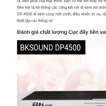
ra, bên phải của mặt trước bạn có thể tìm thấy hệ t
Bên trái là hệ thống các cổng kết nối đi kèm với t
DP-4500 đi kèm cùng một chiếc điều khiển từ xa, rấ
thiết lập các thông số.
Đánh giá chất lượng Cục đẩy liền 