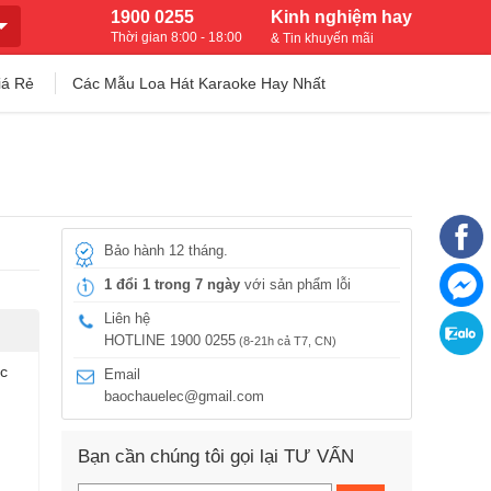
1900 0255
Kinh nghiệm hay
Thời gian 8:00 - 18:00
& Tin khuyến mãi
iá Rẻ
Các Mẫu Loa Hát Karaoke Hay Nhất
Bảo hành 12 tháng.
1 đổi 1 trong 7 ngày
với sản phẩm lỗi
Liên hệ
HOTLINE 1900 0255
(8-21h cả T7, CN)
c
Email
baochauelec@gmail.com
Bạn cần chúng tôi gọi lại TƯ VẤN