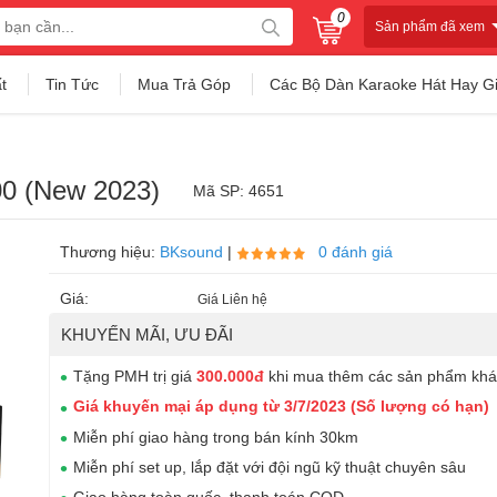
0
Sản phẩm đã xem
t
Tin Tức
Mua Trả Góp
Các Bộ Dàn Karaoke Hát Hay G
00 (New 2023)
Mã SP: 4651
Thương hiệu:
BKsound
|
0 đánh giá
Giá:
Giá Liên hệ
KHUYẾN MÃI, ƯU ĐÃI
Tặng PMH trị giá
300.000đ
khi mua thêm các sản phẩm khá
Giá khuyến mại áp dụng từ 3/7/2023 (Số lượng có hạn)
Miễn phí giao hàng trong bán kính 30km
Miễn phí set up, lắp đặt với đội ngũ kỹ thuật chuyên sâu