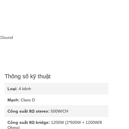
BKSound
Thông số kỹ thuật
Loại:
4 kênh
Mạch:
Class D
Công suất 8Ω stereo:
500W/CH
Công suất 8Ω bridge:
1200W (2*500W + 1200W/8
Ohms)