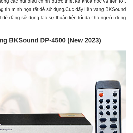
hống các nút điều chỉnh được thiết kế khoa học và tiện lợi.
hông tin minh họa rất dễ sử dụng.Cục đẩy liền vang BKSound
t dễ dàng sử dụng tạo sự thuận tiện tối đa cho người dùng
vang BKSound DP-4500 (New 2023)