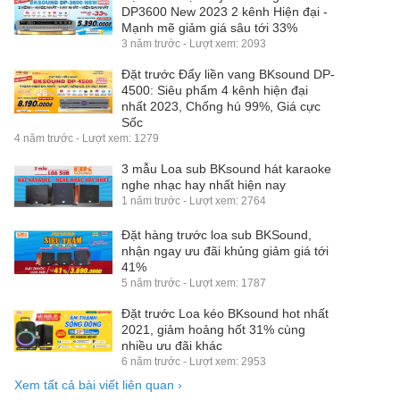
DP3600 New 2023 2 kênh Hiện đại -
Mạnh mẽ giảm giá sâu tới 33%
3 năm trước - Lượt xem: 2093
Đặt trước Đẩy liền vang BKsound DP-
4500: Siêu phẩm 4 kênh hiện đại
nhất 2023, Chống hú 99%, Giá cực
Sốc
4 năm trước - Lượt xem: 1279
3 mẫu Loa sub BKsound hát karaoke
nghe nhạc hay nhất hiện nay
1 năm trước - Lượt xem: 2764
Đặt hàng trước loa sub BKSound,
nhận ngay ưu đãi khủng giảm giá tới
41%
5 năm trước - Lượt xem: 1787
Đặt trước Loa kéo BKsound hot nhất
2021, giảm hoảng hốt 31% cùng
nhiều ưu đãi khác
6 năm trước - Lượt xem: 2953
Xem tất cả bài viết liên quan
›