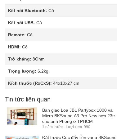
Kết nối Bluetooth:
Có
Kết nối USB:
Có
Remote:
Có
HDMI:
Có
Trở kháng:
8Ohm
Trọng lượng:
6,2kg
Kích thước (RxCxS):
44x10x27 cm
Tin tức liên quan
Bàn giao Loa JBL Partybox 1000 và
Micro BKSound A3 Pro New hơn 23tr
cho anh Phong ở TPHCM
1 năm trước - Lượt xem: 990
Đặt trước Cục đẩy liền vang BKSound