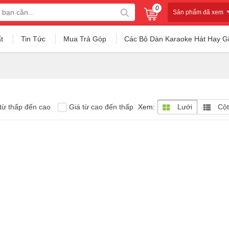
0
Sản phẩm đã xem
t
Tin Tức
Mua Trả Góp
Các Bộ Dàn Karaoke Hát Hay G
từ thấp đến cao
Giá từ cao đến thấp
Xem:
Lưới
Cột