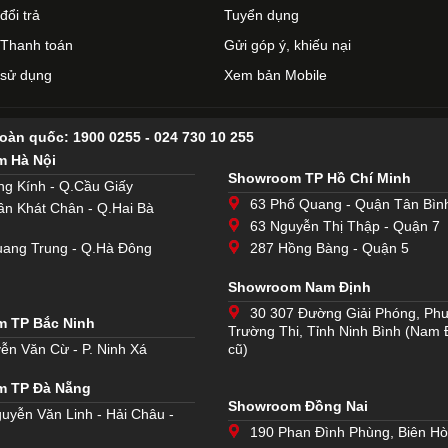
đổi trả
Tuyển dụng
Thanh toán
Gửi góp ý, khiếu nại
 sử dụng
Xem bản Mobile
toàn quốc:
1900 0255
-
024 730 10 255
 Hà Nội
Showroom TP Hồ Chí Minh
ng Kính - Q.Cầu Giấy
63 Phổ Quang - Quận Tân Bìn
ần Khát Chân - Q.Hai Bà
63 Nguyễn Thị Thập - Quận 7
ang Trung - Q.Hà Đông
287 Hồng Bàng - Quận 5
Showroom Nam Định
30 307 Đường Giải Phóng, Ph
 TP Bắc Ninh
Trường Thi, Tỉnh Ninh Bình (Nam 
ễn Văn Cừ - P. Ninh Xá
cũ)
m TP Đà Nẵng
Showroom Đồng Nai
uyễn Văn Linh - Hải Châu -
190 Phan Đình Phùng, Biên H