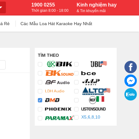
1900 0255
Kinh nghiệm hay
Thời gian 8:00 - 18:00
& Tin khuyến mãi
iá Rẻ
Các Mẫu Loa Hát Karaoke Hay Nhất
TÌM THEO
X5,6,8,10