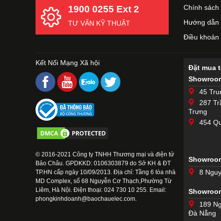
Chính sách 
1900 0255 Ext 2
Hướng dẫn 
TƯ VẤN KỸ THUẬT
Điều khoản
Kết Nối Mạng Xã hội
Đặt mua 
Showroom
45 Tru
287 Tr
Trưng
454 Qu
© 2016-2021 Công ty TNHH Thương mại và điện tử
Showroom
Bảo Châu. GPDKKD: 0106303879 do Sở KH & ĐT
8 Nguy
TP.HN cấp ngày 10/09/2013. Địa chỉ: Tầng 6 tòa nhà
MD Complex, số 68 Nguyễn Cơ Thạch,Phường Từ
Liêm, Hà Nội. Điện thoại: 024 730 10 255. Email:
Showroo
phongkinhdoanh@baochauelec.com.
189 Ng
Đà Nẵng