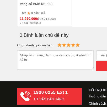
Vang số BMB KSP-50
5/5
0 đánh giá
11.290.000₫
15.214.000₫
Quà 300.000đ
5/5
0 đánh giá
0 Bình luận chủ đề này
Chọn đánh giá của bạn
HỖ TRỢ K
1900 0255 Ext 1
Hướng dẫn 
TƯ VẤN BÁN HÀNG
Chính sách