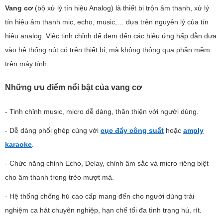
Vang cơ
(bộ xử lý tín hiệu Analog) là thiết bị trộn âm thanh, xử lý
tín hiệu âm thanh mic, echo, music,… dựa trên nguyên lý của tín
hiệu analog. Việc tinh chỉnh để đem đến các hiệu ứng hấp dẫn dựa
vào hệ thống nút có trên thiết bị, mà không thông qua phần mềm
trên máy tính.
Những ưu điểm nổi bật của vang cơ
- Tinh chỉnh music, micro dễ dàng, thân thiện với người dùng.
- Dễ dàng phối ghép cùng với
cục đẩy công suất
hoặc
amply
karaoke
.
- Chức năng chỉnh Echo, Delay, chỉnh âm sắc và micro riêng biệt
cho âm thanh trong trẻo mượt mà.
- Hệ thống chống hú cao cấp mang đến cho người dùng trải
nghiệm ca hát chuyên nghiệp, hạn chế tối đa tình trạng hú, rít.