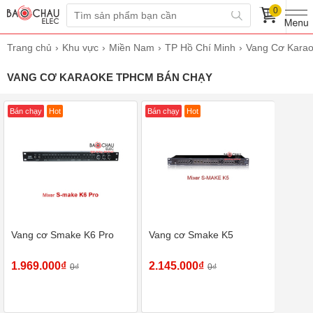
0
Trang chủ
Khu vực
Miền Nam
TP Hồ Chí Minh
Vang Cơ Kara
VANG CƠ KARAOKE TPHCM BÁN CHẠY
Bán chạy
Hot
Bán chạy
Hot
Vang cơ Smake K6 Pro
Vang cơ Smake K5
1.969.000₫
2.145.000₫
0₫
0₫