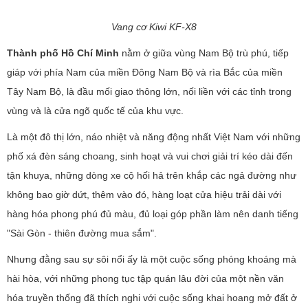
Vang cơ Kiwi KF-X8
Thành phố Hồ Chí Minh
nằm ở giữa vùng Nam Bộ trù phú, tiếp
giáp với phía Nam của miền Ðông Nam Bộ và rìa Bắc của miền
Tây Nam Bộ, là đầu mối giao thông lớn, nối liền với các tỉnh trong
vùng và là cửa ngõ quốc tế của khu vực.
Là một đô thị lớn, náo nhiệt và năng động nhất Việt Nam với những
phố xá đèn sáng choang, sinh hoạt và vui chơi giải trí kéo dài đến
tận khuya, những dòng xe cộ hối hả trên khắp các ngả đường như
không bao giờ dứt, thêm vào đó, hàng loạt cửa hiệu trải dài với
hàng hóa phong phú đủ màu, đủ loại góp phần làm nên danh tiếng
"Sài Gòn - thiên đường mua sắm".
Nhưng đằng sau sự sôi nổi ấy là một cuộc sống phóng khoáng mà
hài hòa, với những phong tục tập quán lâu đời của một nền văn
hóa truyền thống đã thích nghi với cuộc sống khai hoang mở đất ở