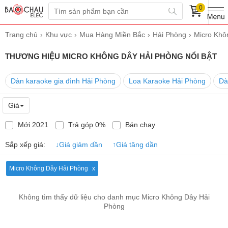
0
Trang chủ
Khu vực
Mua Hàng Miền Bắc
Hải Phòng
Micro Khô
THƯƠNG HIỆU MICRO KHÔNG DÂY HẢI PHÒNG NỔI BẬT
Dàn karaoke gia đình Hải Phòng
Loa Karaoke Hải Phòng
Dà
Giá
Mới 2021
Trả góp 0%
Bán chạy
Sắp xếp giá:
↓
Giá giảm dần
↑
Giá tăng dần
Micro Không Dây Hải Phòng
Không tìm thấy dữ liệu cho danh mục Micro Không Dây Hải
Phòng