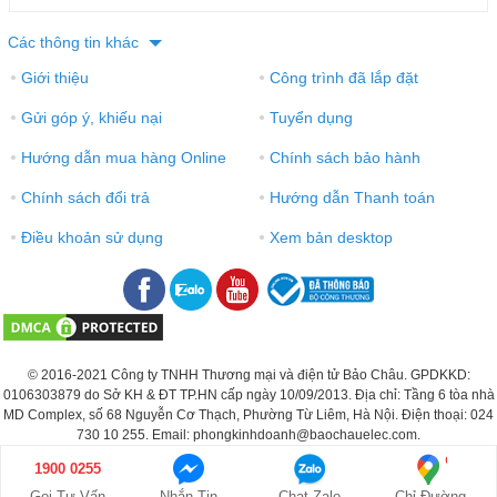
Các thông tin khác
Giới thiệu
Công trình đã lắp đặt
●
●
Gửi góp ý, khiếu nại
Tuyển dụng
●
●
Hướng dẫn mua hàng Online
Chính sách bảo hành
●
●
Chính sách đổi trả
Hướng dẫn Thanh toán
●
●
Điều khoản sử dụng
Xem bản desktop
●
●
© 2016-2021 Công ty TNHH Thương mại và điện tử Bảo Châu. GPDKKD:
0106303879 do Sở KH & ĐT TP.HN cấp ngày 10/09/2013. Địa chỉ: Tầng 6 tòa nhà
MD Complex, số 68 Nguyễn Cơ Thạch, Phường Từ Liêm, Hà Nội. Điện thoại: 024
730 10 255. Email: phongkinhdoanh@baochauelec.com.
1900 0255
Gọi Tư Vấn
Nhắn Tin
Chat Zalo
Chỉ Đường