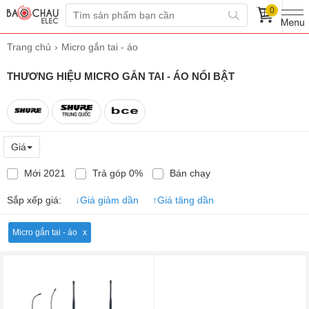
0
Trang chủ
Micro gắn tai - áo
THƯƠNG HIỆU MICRO GẮN TAI - ÁO NỔI BẬT
Giá
Mới 2021
Trả góp 0%
Bán chạy
Sắp xếp giá:
↓
Giá giảm dần
↑
Giá tăng dần
Micro gắn tai - áo