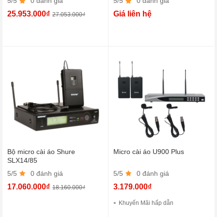
5/5
0 đánh giá
5/5
0 đánh giá
25.953.000₫
Giá liên hệ
27.053.000₫
Bộ micro cài áo Shure
Micro cài áo U900 Plus
SLX14/85
5/5
0 đánh giá
5/5
0 đánh giá
17.060.000₫
3.179.000₫
18.160.000₫
Khuyến Mãi hấp dẫn