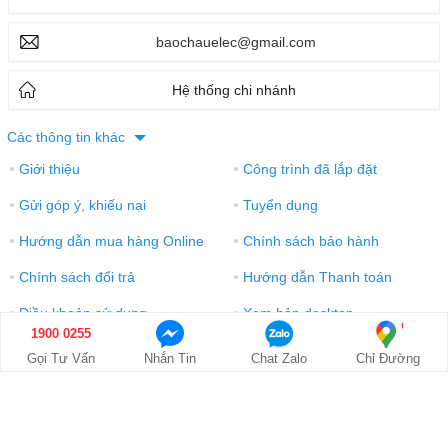
baochauelec@gmail.com
Hệ thống chi nhánh
Các thông tin khác
Giới thiệu
Công trình đã lắp đặt
●
●
Gửi góp ý, khiếu nại
Tuyển dụng
●
●
Hướng dẫn mua hàng Online
Chính sách bảo hành
●
●
Chính sách đổi trả
Hướng dẫn Thanh toán
●
●
Điều khoản sử dụng
Xem bản desktop
●
●
1900 0255
Gọi Tư Vấn
Nhắn Tin
Chat Zalo
Chỉ Đường
© 2016-2021 Công ty TNHH Thương mại và điện tử Bảo Châu. GPDKKD: