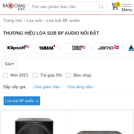
0
Trang chủ
Loa sub
Loa sub BF audio
THƯƠNG HIỆU LOA SUB BF AUDIO NỔI BẬT
Giá
Mới 2021
Trả góp 0%
Bán chạy
Sắp xếp giá:
↓
Giá giảm dần
↑
Giá tăng dần
Loa sub BF audio