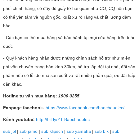
phối chính hãng, có đầy đủ giấy tờ hải quan như CO, CQ nên bạn
có thể yên tâm về nguồn gốc, xuất xứ rõ ràng và chất lượng đảm
bảo.
- Các bạn có thể mua hàng và bảo hành tại mọi cửa hàng trên toàn
quốc
- Quý khách hàng nhận được những chính sách hỗ trợ như miễn
phí vận chuyển trong bán kính 30km, hỗ trợ lắp đặt tại nhà, đổi sản
phẩm nếu có lỗi do nhà sản xuất và rất nhiều phần quà, ưu đãi hấp
dẫn khác.
Hotline tư vấn mua hàng:
1900 0255
Fanpage facebook:
https://www.facebook.com/baochauelec/
Kênh youtube:
http://bit.ly/YT-Baochauelec
sub jbl
|
sub jamo
|
sub klipsch
|
sub yamaha
|
sub bik
|
sub