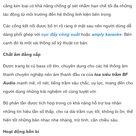
căng kim loại có khả năng chống gỉ sét nhằm hạn chế tối đa những
tác động từ môi trường đến hệ thống linh kiện bên trong.
Các cổng kết nối được bố trí rõ ràng ở mặt sau nên người dùng dễ
dàng phối ghép với
cục đẩy công suất
hoặc
amply karaoke
. Bên
cạnh đó là một vài thông số kỹ thuật cơ bản.
Chất âm đẳng cấp
Được trang bị củ bass cỡ lớn, chuyên dụng cho các hệ thống âm
thanh chuyên nghiệp nên âm thanh đầu ra của
loa siêu trầm BF
Audio
mạnh mẽ, rõ nét, tiếng trầm sâu chắc, uy lực, mang đến cho
người dùng những trải nghiệm vô cùng tuyệt vời.
Bộ phân tần được tích hợp trong có khả năng hỗ trợ loa nhận
những tín hiệu tần số thấp, cho ra dải trầm cực tốt, không bị ồn, thể
hiện tốt những bản nhạc nhẹ nhàng, trữ tình, cần chiều sâu.
Hoạt động bền bỉ