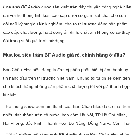
Loa sub BF Audio
được sản xuất trên dây chuyền công nghệ hiện
đại với hệ thống linh kiện cao cấp dưới sự giám sát chặt chẽ của
đội ngũ kỹ sư giàu kinh nghiệm, cho ra thị trường dòng sản phẩm
cao cấp, chất lượng, hoạt động ổn định, chất âm không có sự thay
đổi trong suốt quá trình sử dụng.
Mua loa siêu trầm BF Audio giá rẻ, chính hãng ở đâu?
Bảo Châu Elec hiện đang là đơn vị phân phối thiết bị âm thanh uy
tín hàng đầu trên thị trường Việt Nam. Chúng tôi tự tin sẽ đem đến
cho khách hàng những sản phẩm chất lượng tốt với giá thành hợp
lý nhất.
- Hệ thống showroom âm thanh của Bảo Châu Elec đã có mặt trên
nhiều tỉnh thành trên cả nước, bao gồm Hà Nội, TP Hồ Chí Minh,
Hải Phòng, Bắc Ninh, Thanh Hóa, Đà Nẵng, Đồng Nai và Cần Thơ.
- Tất cả những mẫu
loa sub BF Audio
được Bảo Châu Elec phân