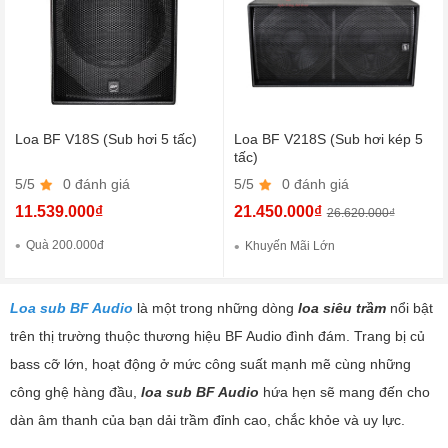
Loa BF V18S (Sub hơi 5 tấc)
Loa BF V218S (Sub hơi kép 5
tấc)
5/5
0 đánh giá
5/5
0 đánh giá
11.539.000₫
21.450.000₫
26.620.000₫
Quà 200.000đ
Khuyến Mãi Lớn
Loa sub BF Audio
là một trong những dòng
loa siêu trầm
nổi bật
trên thị trường thuộc thương hiệu BF Audio đình đám. Trang bị củ
bass cỡ lớn, hoạt động ở mức công suất mạnh mẽ cùng những
công ghệ hàng đầu,
loa sub BF Audio
hứa hẹn sẽ mang đến cho
dàn âm thanh của bạn dải trầm đỉnh cao, chắc khỏe và uy lực.