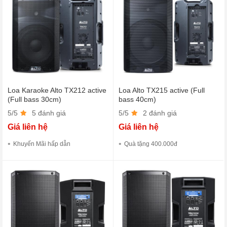
Loa Karaoke Alto TX212 active
Loa Alto TX215 active (Full
(Full bass 30cm)
bass 40cm)
5/5
5 đánh giá
5/5
2 đánh giá
Giá liên hệ
Giá liên hệ
Khuyến Mãi hấp dẫn
Quà tặng 400.000đ