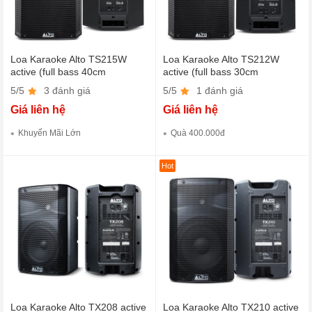
Loa Karaoke Alto TS215W
Loa Karaoke Alto TS212W
active (full bass 40cm
active (full bass 30cm
Bluetooth)
Bluetooth)
5/5
3 đánh giá
5/5
1 đánh giá
Giá liên hệ
Giá liên hệ
Khuyến Mãi Lớn
Quà 400.000đ
Hot
Loa Karaoke Alto TX208 active
Loa Karaoke Alto TX210 active