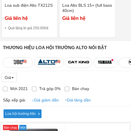
Loa sub điện Alto TX212S
Loa Alto BLS 15+ (full bass
40cm)
Giá liên hệ
Giá liên hệ
Quà tặng trị giá 250.000đ
THƯƠNG HIỆU LOA HỘI TRƯỜNG ALTO NỔI BẬT
Giá
Mới 2021
Trả góp 0%
Bán chạy
Sắp xếp giá:
↓
Giá giảm dần
↑
Giá tăng dần
Loa hội trường Alto
Bán chạy
Mới