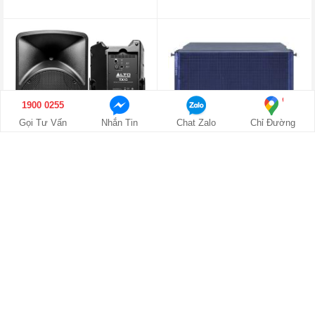
1900 0255
Gọi Tư Vấn
Nhắn Tin
Chat Zalo
Chỉ Đường
Loa Karaoke active Alto TX15
Loa Sub Karaoke Alto SXA30s
(full bass 40cm)
(sub array)
5/5
0 đánh giá
5/5
0 đánh giá
Giá liên hệ
Giá liên hệ
Trả góp 0%
Trả góp 0%