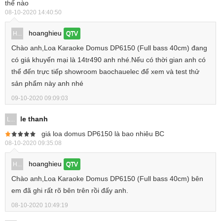
thế nào
08-10-2020 14:40:50
hoanghieu
H...
QTV
Chào anh,Loa Karaoke Domus DP6150 (Full bass 40cm) đang
có giá khuyến mại là 14tr490 anh nhé.Nếu có thời gian anh có
thể đến trực tiếp showroom baochauelec để xem và test thử
sản phẩm này anh nhé
09-10-2020 09:09:03
le thanh
L...
giá loa domus DP6150 là bao nhiêu BC
08-10-2020 09:35:08
hoanghieu
H...
QTV
Chào anh,Loa Karaoke Domus DP6150 (Full bass 40cm) bên
em đã ghi rất rõ bên trên rồi đấy anh.
08-10-2020 10:49:19