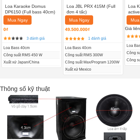
Loa Karaoke Domus
Loa JBL PRX 415M (Full
Loa K
DP6150 (Full bass 40cm)
đơn 4 tấc)
activ
Mua Ngay
Mua Ngay
Mua
Giá liê
0₫
49.500.000₫
3 đánh giá
1 đánh giá
Loa Ba
Loa Bass 40cm
Loa Bass 40cm
Công s
Công suất RMS 450 W
Công suất RMS 300W
Công s
Xuất xứ Japan/China
Công suất Max/Program 1200W
Xuất xứ Mexico
Thông số kỹ thuật