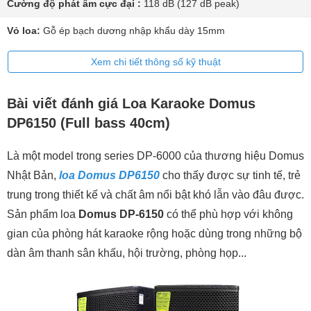
Cường độ phát âm cực đại :
118 dB (127 dB peak)
Vỏ loa:
Gỗ ép bạch dương nhập khẩu dày 15mm
Xem chi tiết thông số kỹ thuật
Bài viết đánh giá Loa Karaoke Domus
DP6150 (Full bass 40cm)
Là một model trong series DP-6000 của thương hiệu Domus
Nhật Bản,
loa Domus DP6150
cho thấy được sự tinh tế, trẻ
trung trong thiết kế và chất âm nổi bật khó lẫn vào đâu được.
Sản phẩm loa
Domus DP-6150
có thể phù hợp với không
gian của phòng hát karaoke rộng hoặc dùng trong những bộ
dàn âm thanh sân khấu, hội trường, phòng họp...