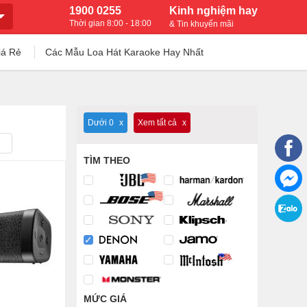
1900 0255
Kinh nghiệm hay
Thời gian 8:00 - 18:00
& Tin khuyến mãi
iá Rẻ
Các Mẫu Loa Hát Karaoke Hay Nhất
Dưới 0
Xem tất cả
TÌM THEO
MỨC GIÁ