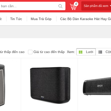
0
Sản phẩm đã xem
t
Tin Tức
Mua Trả Góp
Các Bộ Dàn Karaoke Hát Hay G
từ thấp đến cao
Giá từ cao đến thấp
Xem:
Lưới
Cột