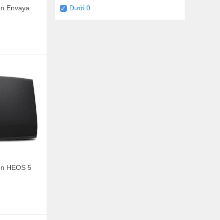
on Envaya
Dưới 0
on HEOS 5