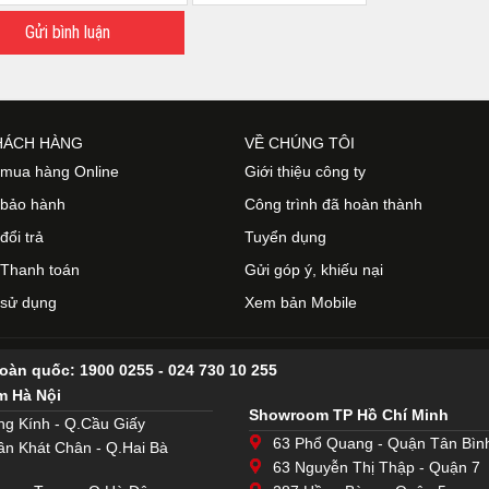
Gửi bình luận
HÁCH HÀNG
VỀ CHÚNG TÔI
mua hàng Online
Giới thiệu công ty
 bảo hành
Công trình đã hoàn thành
đổi trả
Tuyển dụng
Thanh toán
Gửi góp ý, khiếu nại
 sử dụng
Xem bản Mobile
toàn quốc:
1900 0255
-
024 730 10 255
 Hà Nội
Showroom TP Hồ Chí Minh
ng Kính - Q.Cầu Giấy
63 Phổ Quang - Quận Tân Bìn
ần Khát Chân - Q.Hai Bà
63 Nguyễn Thị Thập - Quận 7