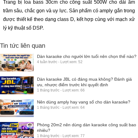
Trang bị loa bass 30cm cho công suất 500W cho dải âm
trầm sâu, chắc gọn và uy lực. Sản phẩm có amply gắn trong
được thiết kế theo dạng class D, kết hợp cùng với mạch xử
lý kỹ thuật số DSP.
Tin tức liên quan
Dàn karaoke cho người lớn tuổi nên chọn thế nào?
4 tuần trước - Lượt xem: 52
Dàn karaoke JBL có đáng mua không? Đánh giá
ưu, nhược điểm trước khi quyết định
1 tháng trước - Lượt xem: 66
Nên dùng amply hay vang số cho dàn karaoke?
1 tháng trước - Lượt xem: 64
Phòng 20m2 nên dùng dàn karaoke công suất bao
nhiêu?
1 tháng trước - Lượt xem: 77