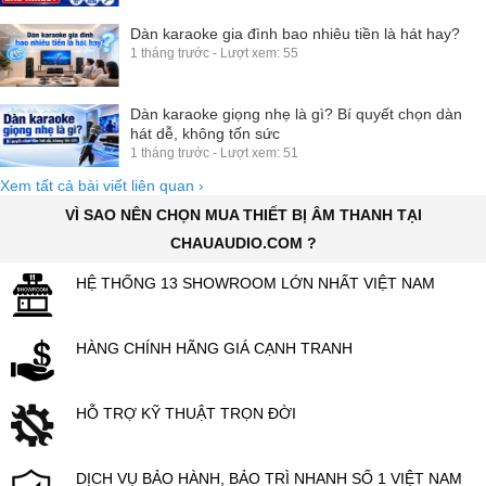
Dàn karaoke gia đình bao nhiêu tiền là hát hay?
1 tháng trước - Lượt xem: 55
Dàn karaoke giọng nhẹ là gì? Bí quyết chọn dàn
hát dễ, không tốn sức
1 tháng trước - Lượt xem: 51
Xem tất cả bài viết liên quan
›
VÌ SAO NÊN CHỌN MUA THIẾT BỊ ÂM THANH TẠI
CHAUAUDIO.COM ?
HỆ THỐNG 13 SHOWROOM LỚN NHẤT VIỆT NAM
HÀNG CHÍNH HÃNG GIÁ CẠNH TRANH
HỖ TRỢ KỸ THUẬT TRỌN ĐỜI
DỊCH VỤ BẢO HÀNH, BẢO TRÌ NHANH SỐ 1 VIỆT NAM