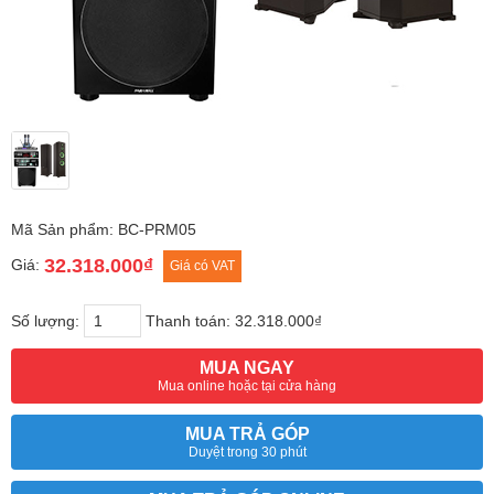
Mã Sản phẩm: BC-PRM05
32.318.000₫
Giá:
Giá có VAT
Số lượng:
Thanh toán:
32.318.000₫
MUA NGAY
Mua online hoặc tại cửa hàng
MUA TRẢ GÓP
Duyệt trong 30 phút