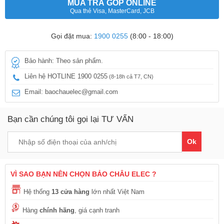
MUA TRẢ GÓP ONLINE
Qua thẻ Visa, MasterCard, JCB
Gọi đặt mua:
1900 0255
(8:00 - 18:00)
Bảo hành: Theo sản phẩm.
Liên hệ HOTLINE 1900 0255
(8-18h cả T7, CN)
Email: baochauelec@gmail.com
Bạn cần chúng tôi gọi lại TƯ VẤN
Ok
VÌ SAO BẠN NÊN CHỌN BẢO CHÂU ELEC ?
Hệ thống
13 cửa hàng
lớn nhất Việt Nam
Hàng
chính hãng
, giá cạnh tranh