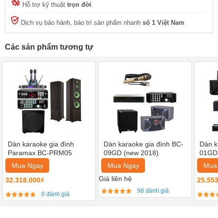
Hỗ trợ kỹ thuật
trọn đời
Dịch vụ bảo hành, bảo trì sản phẩm nhanh
số 1 Việt Nam
Các sản phẩm tương tự
Dàn karaoke gia đình
Dàn karaoke gia đình BC-
Dàn k
Paramax BC-PRM05
09GD (new 2018)
01GD
Mua Ngay
Mua Ngay
Mua
Giá liên hệ
32.318.000₫
25.55
98 đánh giá
0 đánh giá