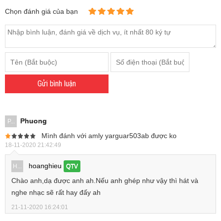
Chọn đánh giá của bạn
Gửi bình luận
Phuong
P...
Mình đánh với amly yarguar503ab được ko
18-11-2020 21:42:49
hoanghieu
H...
QTV
Chào anh,dạ được anh ah.Nếu anh ghép như vậy thì hát và
nghe nhạc sẽ rất hay đấy ah
21-11-2020 16:24:01