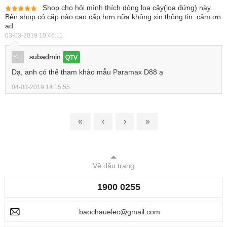
Shop cho hỏi mình thích dòng loa cây(loa đứng) này.
Bên shop có cặp nào cao cấp hơn nữa không xin thông tin. cảm ơn
ad
03-03-2019 10:46:11
subadmin
S...
QTV
Dạ, anh có thể tham khảo mẫu Paramax D88 ạ
04-03-2019 14:15:55
«
‹
›
»
Về đầu trang
1900 0255
baochauelec@gmail.com