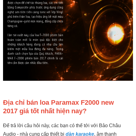
Địa chỉ bán loa Paramax F2000 new
2017 giá tốt nhất hiện nay?
Để trả lời câu hỏi này, các bạn có thể tới với Bảo Châu
Audio - nhà cung cấp thiết bị
dàn karaoke
, âm thanh