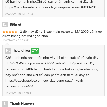
sẽ hay hơn anh nhé.Chi tiết sản phẩm anh xem tại đây ah
https://baochauelec.com/cuc-day-cong-suat-sae-ct6000-2019
05-06-2019 14:57:36
Diệp ct
D...
2 đôi này dùng 1 cục main paramax MA 2000 đánh có
được không hát với nghe nhạc
11-03-2019 16:19:03
hoanghieu
H...
QTV
Chào anh,nếu anh ghép như vậy thì công suất sẽ rất yếu đấy
ah.Với 2 đôi loa paramax F2000 anh nên ghép với cục đảy
famousound 7406 hàng chính hãng để hát và nghe nhạc được
hay nhất anh nhé.Chi tiết sản phẩm anh xem tại đây ah
https://baochauelec.com/cuc-day-cong-suat/4-kenh-
famousound-7406
11-03-2019 17:49:11
Thanh Nguyen
T...