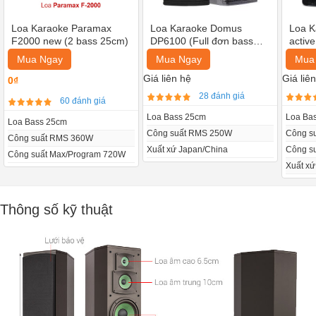
Loa Karaoke Paramax
Loa Karaoke Domus
Loa K
F2000 new (2 bass 25cm)
DP6100 (Full đơn bass
activ
25cm)
Mua Ngay
Mua Ngay
Mua
Giá liên hệ
Giá liê
0₫
28 đánh giá
60 đánh giá
Loa Bass 25cm
Loa Ba
Loa Bass 25cm
Công suất RMS 250W
Công s
Công suất RMS 360W
Xuất xứ Japan/China
Công s
Công suất Max/Program 720W
Xuất x
Thông số kỹ thuật