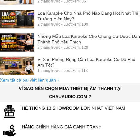
2 tháng trước - Lượt xem: 86
Loa Karaoke Cho Nhà Phố Nào Đang Hot Nhất Thị
Trường Hiện Nay?
2 tháng trước - Lượt xem: 100
Những Mẫu Loa Karaoke Cho Chung Cư Được Dân
Thành Phố Yêu Thích
2 tháng trước - Lượt xem: 120
Vì Sao Phòng Rộng Cần Loa Karaoke Có Độ Phủ
Âm Tốt?
1 tháng trước - Lượt xem: 113
Xem tất cả bài viết liên quan
›
VÌ SAO NÊN CHỌN MUA THIẾT BỊ ÂM THANH TẠI
CHAUAUDIO.COM ?
HỆ THỐNG 13 SHOWROOM LỚN NHẤT VIỆT NAM
HÀNG CHÍNH HÃNG GIÁ CẠNH TRANH