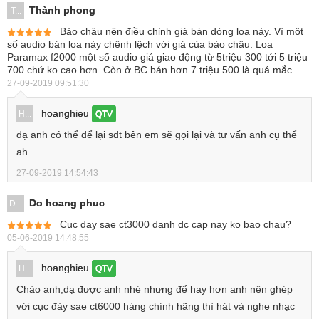
Thành phong
T...
Bảo châu nên điều chỉnh giá bán dòng loa này. Vì một
số audio bán loa này chênh lệch với giá của bảo châu. Loa
Paramax f2000 một số audio giá giao động từ 5triệu 300 tới 5 triệu
700 chứ ko cao hơn. Còn ở BC bán hơn 7 triệu 500 là quá mắc.
27-09-2019 09:51:30
hoanghieu
H...
QTV
dạ anh có thể để lại sdt bên em sẽ gọi lại và tư vấn anh cụ thể
ah
27-09-2019 14:54:43
Do hoang phuc
D...
Cuc day sae ct3000 danh dc cap nay ko bao chau?
05-06-2019 14:48:55
hoanghieu
H...
QTV
Chào anh,dạ được anh nhé nhưng để hay hơn anh nên ghép
với cục đảy sae ct6000 hàng chính hãng thì hát và nghe nhạc