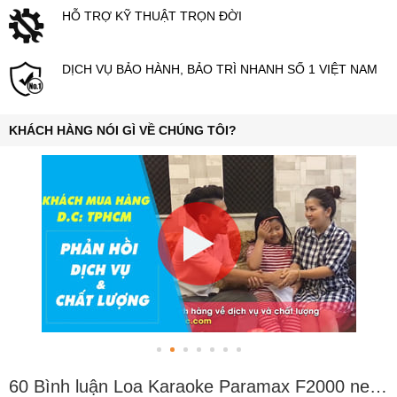
HỖ TRỢ KỸ THUẬT TRỌN ĐỜI
DỊCH VỤ BẢO HÀNH, BẢO TRÌ NHANH SỐ 1 VIỆT NAM
KHÁCH HÀNG NÓI GÌ VỀ CHÚNG TÔI?
60 Bình luận Loa Karaoke Paramax F2000 new (2 bass 25cm)