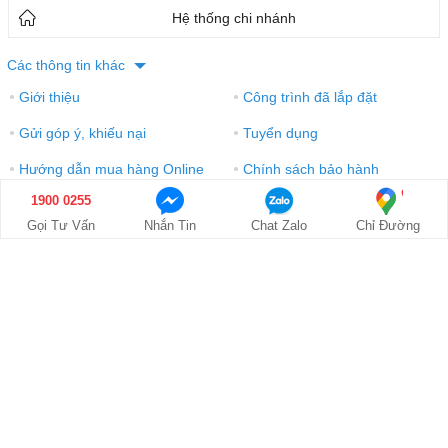
Hệ thống chi nhánh
Các thông tin khác
Giới thiệu
Công trình đã lắp đặt
●
●
Gửi góp ý, khiếu nại
Tuyển dụng
●
●
Hướng dẫn mua hàng Online
Chính sách bảo hành
●
●
1900 0255
Chính sách đổi trả
Hướng dẫn Thanh toán
●
●
Giá: Liên hệ
GỌI NGAY
Gọi Tư Vấn
Nhắn Tin
Chat Zalo
Chỉ Đường
1900 0255
Điều khoản sử dụng
Xem bản desktop
●
●
© 2016-2021 Công ty TNHH Thương mại và điện tử Bảo Châu. GPDKKD:
0106303879 do Sở KH & ĐT TP.HN cấp ngày 10/09/2013. Địa chỉ: Tầng 6 tòa nhà
MD Complex, số 68 Nguyễn Cơ Thạch, Phường Từ Liêm, Hà Nội. Điện thoại: 024
730 10 255. Email: phongkinhdoanh@baochauelec.com.