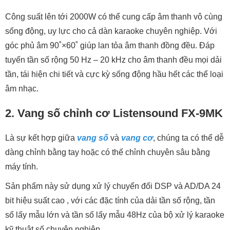
Công suất lên tới 2000W có thể cung cấp âm thanh vô cùng
sống động, uy lực cho cả dàn karaoke chuyên nghiệp. Với
góc phủ âm 90˚×60˚ giúp lan tỏa âm thanh đồng đều. Đáp
tuyến tần số rộng 50 Hz – 20 kHz cho âm thanh đều mọi dải
tần, tái hiện chi tiết và cực kỳ sống động hầu hết các thể loại
âm nhạc.
2. Vang số chỉnh cơ Listensound FX-9MK
Là sự kết hợp giữa
vang số
và
vang cơ
, chúng ta có thể dễ
dàng chỉnh bằng tay hoặc có thế chỉnh chuyên sâu bằng
máy tính.
Sản phẩm này sử dụng xử lý chuyển đổi DSP và AD/DA 24
bit hiệu suất cao , với các đặc tính của dải tần số rộng, tần
số lấy mẫu lớn và tần số lấy mẫu 48Hz của bộ xử lý karaoke
kỹ thuật số chuyên nghiệp.