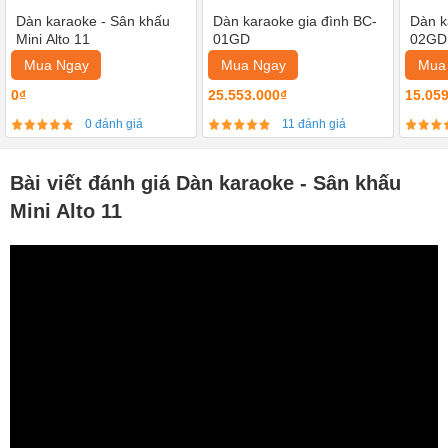
Dàn karaoke - Sân khấu
Dàn karaoke gia đình BC-
Dàn k
Mini Alto 11
01GD
02GD
Mua Ngay
Mua Ngay
Mua
0₫
25.553.000₫
15.05
0 đánh giá
11 đánh giá
Bài viết đánh giá Dàn karaoke - Sân khấu
Mini Alto 11