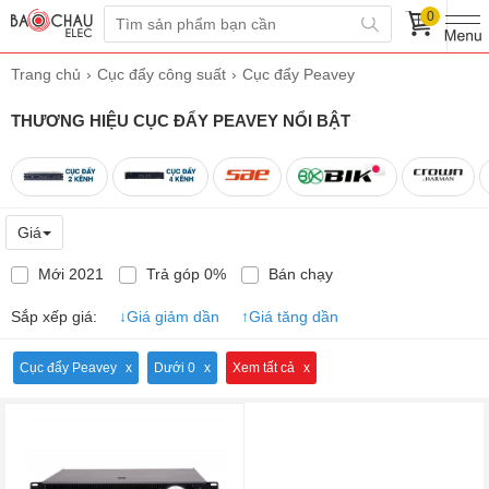
0
Trang chủ
Cục đẩy công suất
Cục đẩy Peavey
THƯƠNG HIỆU CỤC ĐẨY PEAVEY NỔI BẬT
Giá
Mới 2021
Trả góp 0%
Bán chạy
Sắp xếp giá:
↓
Giá giảm dần
↑
Giá tăng dần
Cục đẩy Peavey
Dưới 0
Xem tất cả