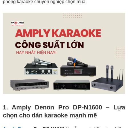
phòng karaoke chuyên nghiệp chọn mua.
5. Bksound DP3600 New – Cục đẩy liền vang
600W/kênh kéo 2 cặp loa + sub
1. Amply Denon Pro DP-N1600 – Lựa
chọn cho dàn karaoke mạnh mẽ