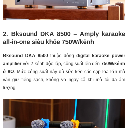
2. Bksound DKA 8500 – Amply karaoke
all-in-one siêu khỏe 750W/kênh
Bksound DKA 8500
thuộc dòng
digital karaoke power
amplifier
với 2 kênh độc lập, công suất lên đến
750W/kênh
ở 8Ω
. Mức công suất này đủ sức kéo các cặp loa lớn mà
vẫn giữ tiếng sạch, không vỡ ngay cả khi mở tối đa âm
lượng.