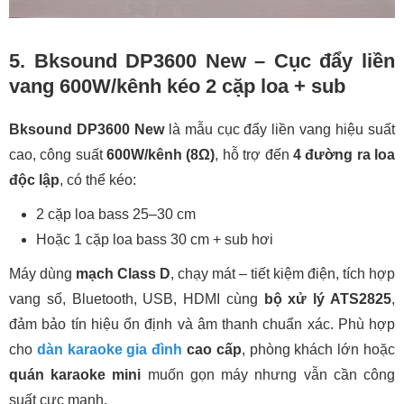
5. Bksound DP3600 New – Cục đẩy liền
vang 600W/kênh kéo 2 cặp loa + sub
Bksound DP3600 New
là mẫu cục đẩy liền vang hiệu suất
cao, công suất
600W/kênh (8Ω)
, hỗ trợ đến
4 đường ra loa
độc lập
, có thể kéo:
2 cặp loa bass 25–30 cm
Hoặc 1 cặp loa bass 30 cm + sub hơi
Máy dùng
mạch Class D
, chạy mát – tiết kiệm điện, tích hợp
vang số, Bluetooth, USB, HDMI cùng
bộ xử lý ATS2825
,
đảm bảo tín hiệu ổn định và âm thanh chuẩn xác. Phù hợp
cho
dàn karaoke gia đình
cao cấp
, phòng khách lớn hoặc
quán karaoke mini
muốn gọn máy nhưng vẫn cần công
suất cực mạnh.