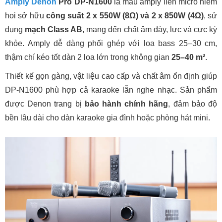
Amply Denon
Pro DP-N1600
là mẫu amply liền micro hiếm
hoi sở hữu
công suất 2 x 550W (8Ω) và 2 x 850W (4Ω)
, sử
dụng
mạch Class AB
, mang đến chất âm dày, lực và cực kỳ
khỏe. Amply dễ dàng phối ghép với loa bass 25–30 cm,
thậm chí kéo tốt dàn 2 loa lớn trong không gian
25–40 m²
.
Thiết kế gọn gàng, vật liệu cao cấp và chất âm ổn định giúp
DP-N1600 phù hợp cả karaoke lẫn nghe nhạc. Sản phẩm
được Denon trang bị
bảo hành chính hãng
, đảm bảo độ
bền lâu dài cho dàn karaoke gia đình hoặc phòng hát mini.