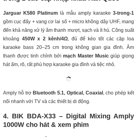
Jarguar K580 Platinum
là mẫu amply karaoke
3-trong-1
gồm cục đẩy + vang cơ lai số + micro không dây UHF, mang
đến khả năng xử lý âm thanh mượt, sạch và ít hú. Công suất
khoảng
450W x 2 kênh/4Ω
, đủ để kéo tốt các cặp loa
karaoke bass 20–25 cm trong không gian gia đình. Âm
thanh được tinh chỉnh bởi
mạch Master Music
giúp giọng
hát ấm, rõ, rất phù hợp karaoke gia đình và tiệc nhỏ.
Amply hỗ trợ
Bluetooth 5.1, Optical, Coaxial
, cho phép kết
nối nhanh với TV và các thiết bị di động.
4. BIK BDA-X33 – Digital Mixing Amply
1000W cho hát & xem phim