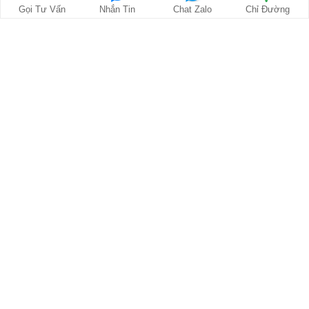
Xem tất cả bài viết liên quan
›
Gọi Tư Vấn
Nhắn Tin
Chat Zalo
Chỉ Đường
0 Bình luận chủ đề này
Chọn đánh giá của bạn
Gửi bình luận
Về đầu trang
1900 0255
baochauelec@gmail.com