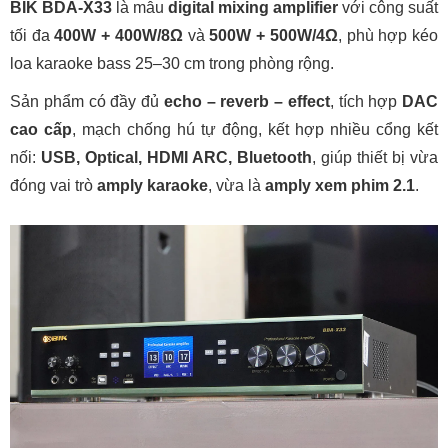
BIK BDA-X33
là mẫu
digital mixing amplifier
với công suất
tối đa
400W + 400W/8Ω
và
500W + 500W/4Ω
, phù hợp kéo
loa karaoke bass 25–30 cm trong phòng rộng.
Sản phẩm có đầy đủ
echo – reverb – effect
, tích hợp
DAC
cao cấp
, mạch chống hú tự động, kết hợp nhiều cổng kết
nối:
USB, Optical, HDMI ARC, Bluetooth
, giúp thiết bị vừa
đóng vai trò
amply karaoke
, vừa là
amply xem phim 2.1
.