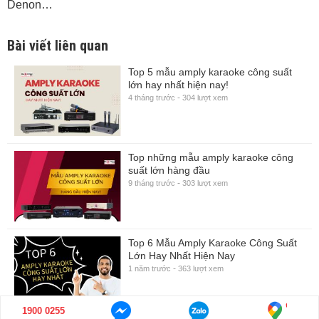
Denon…
Bài viết liên quan
Top 5 mẫu amply karaoke công suất
lớn hay nhất hiện nay!
-
4 tháng trước
304 lượt xem
Top những mẫu amply karaoke công
suất lớn hàng đầu
-
9 tháng trước
303 lượt xem
Top 6 Mẫu Amply Karaoke Công Suất
Lớn Hay Nhất Hiện Nay
-
1 năm trước
363 lượt xem
1900 0255