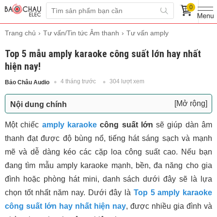
0
Trang chủ
Tư vấn/Tin tức Âm thanh
Tư vấn amply
Top 5 mẫu amply karaoke công suất lớn hay nhất
hiện nay!
4 tháng trước
304 lượt xem
Bảo Châu Audio
[Mở rộng]
Nội dung chính
1. Amply Denon Pro DP-N1600 – Lựa chọn cho
Một chiếc
amply karaoke
công suất lớn
sẽ giúp dàn âm
dàn karaoke mạnh mẽ
thanh đạt được độ bùng nổ, tiếng hát sáng sạch và mạnh
2. Bksound DKA 8500 – Amply karaoke all-in-one
mẽ và dễ dàng kéo các cặp loa công suất cao. Nếu bạn
siêu khỏe 750W/kênh
đang tìm mẫu amply karaoke mạnh, bền, đa năng cho gia
3. Jarguar K580 Platinum – Amply 3 trong 1 cao
đình hoặc phòng hát mini, danh sách dưới đây sẽ là lựa
cấp nhập khẩu Hàn Quốc
chọn tốt nhất năm nay. Dưới đây là
Top 5 amply karaoke
4. BIK BDA-X33 – Digital Mixing Amply 1000W
công suất lớn hay nhất hiện nay
, được nhiều gia đình và
cho hát & xem phim