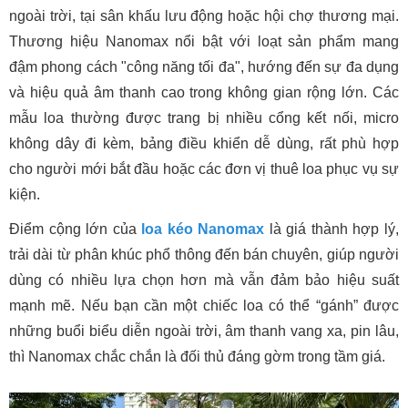
ngoài trời, tại sân khấu lưu động hoặc hội chợ thương mại.
Thương hiệu Nanomax nổi bật với loạt sản phẩm mang
đậm phong cách "công năng tối đa", hướng đến sự đa dụng
và hiệu quả âm thanh cao trong không gian rộng lớn. Các
mẫu loa thường được trang bị nhiều cổng kết nối, micro
không dây đi kèm, bảng điều khiển dễ dùng, rất phù hợp
cho người mới bắt đầu hoặc các đơn vị thuê loa phục vụ sự
kiện.
Điểm cộng lớn của
loa kéo Nanomax
là giá thành hợp lý,
trải dài từ phân khúc phổ thông đến bán chuyên, giúp người
dùng có nhiều lựa chọn hơn mà vẫn đảm bảo hiệu suất
mạnh mẽ. Nếu bạn cần một chiếc loa có thể “gánh” được
những buổi biểu diễn ngoài trời, âm thanh vang xa, pin lâu,
thì Nanomax chắc chắn là đối thủ đáng gờm trong tầm giá.