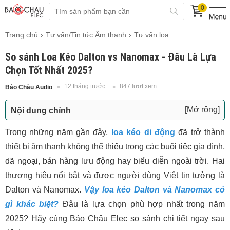
0
Trang chủ
Tư vấn/Tin tức Âm thanh
Tư vấn loa
So sánh Loa Kéo Dalton vs Nanomax - Đâu Là Lựa
Chọn Tốt Nhất 2025?
12 tháng trước
847 lượt xem
Bảo Châu Audio
[Mở rộng]
Nội dung chính
1. Tổng Quan Về Hai Thương Hiệu
Trong những năm gần đây,
loa kéo di động
đã trở thành
Thương hiệu Dalton
thiết bị âm thanh không thể thiếu trong các buổi tiệc gia đình,
Thương hiệu Nanomax
dã ngoại, bán hàng lưu động hay biểu diễn ngoài trời. Hai
2. Chất Lượng Âm Thanh
thương hiệu nổi bật và được người dùng Việt tin tưởng là
3. Hiệu Suất và Thời Lượng Pin
Dalton và Nanomax.
Vậy loa kéo Dalton và Nanomax có
4. Tính Năng và Khả Năng Kết Nối
gì khác biệt?
Đâu là lựa chọn phù hợp nhất trong năm
5. Giá Thành và Phân Khúc Thị Trường
2025? Hãy cùng Bảo Châu Elec so sánh chi tiết ngay sau
6. Bảng So Sánh Chi Tiết Loa Kéo Dalton và