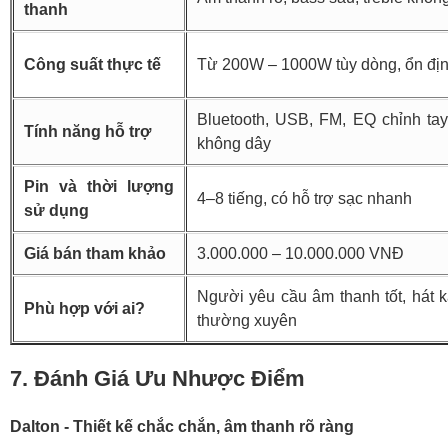
biểu diễn sân khấu hoặc chuyên gia âm thanh lưu động.
Nhìn chung, Dalton phù hợp với người cần một chiếc loa
kéo dễ dùng, cân bằng và bền bỉ, còn Nanomax sẽ là lựa
chọn lý tưởng cho ai muốn một thiết bị có hiệu suất cao,
hoạt động liên tục và phục vụ tốt cho không gian rộng.