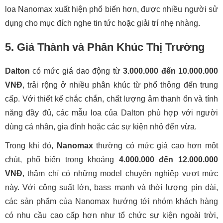
Dalton thường có chất lượng âm thanh tốt, thu tiếng rõ.
Nanomax lại ghi điểm với khả năng
chống hú, chống
nhiễu
, rất phù hợp với không gian rộng và âm lượng lớn.
Ngoài ra, các tính năng như
cổng kết nối guitar, nhạc cụ
,
FM Radio
cũng có mặt trên hầu hết các model của hai
thương hiệu. Đặc biệt, tính năng FM Radio trên các dòng