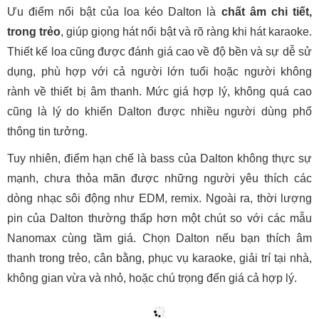
6. Bảng So Sánh Chi Tiết Loa Kéo Dalton
và Nanomax
Tiêu chí
Dalton
Thiết kế và độ hoàn
Vỏ thùng chắc chắn, loa gỗ ép h
thiện
MDF cao cấp
Chất lượng âm
Âm thanh rõ, bass sâu, treble không
thanh