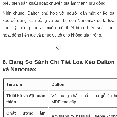
loa Nanomax xuất hiện phổ biến hơn, được nhiều người sử
dụng cho mục đích nghe tin tức hoặc giải trí nhẹ nhàng.
5. Giá Thành và Phân Khúc Thị Trường
Dalton
có mức giá dao động từ
3.000.000 đến 10.000.000
VNĐ
, trải rộng ở nhiều phân khúc từ phổ thông đến trung
cấp. Với thiết kế chắc chắn, chất lượng âm thanh ổn và tính
năng đầy đủ, các mẫu loa của Dalton phù hợp với người
dùng cá nhân, gia đình hoặc các sự kiện nhỏ đến vừa.
Trong khi đó,
Nanomax
thường có mức giá cao hơn một
chút, phổ biến trong khoảng
4.000.000 đến 12.000.000
VNĐ
, thậm chí có những model chuyên nghiệp vượt mức
này. Với công suất lớn, bass mạnh và thời lượng pin dài,
các sản phẩm của Nanomax hướng tới nhóm khách hàng
có nhu cầu cao cấp hơn như tổ chức sự kiện ngoài trời,