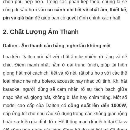
chọn phù hợp hơn. Trong các phần tiếp theo, chúng ta sẽ
cùng đi sâu hơn vào
so sánh chi tiết về chất âm, thiết kế,
pin và giá bán
để giúp bạn có quyết định chính xác nhất!
2. Chất Lượng Âm Thanh
Dalton - Âm thanh cân bằng, nghe lâu không mệt
Loa kéo Dalton nổi bật với chất âm tự nhiên, rõ ràng và dễ
chịu. Điểm mạnh nhất nằm ở dải trung (mid), giúp tái hiện
giọng hát một cách chi tiết và rõ nét, rất phù hợp với các thể
loại nhạc nhẹ như bolero, acoustic hay nhạc trữ tình. Khi hát
karaoke, người dùng sẽ cảm nhận rõ sự tách bạch giữa
nhạc nền và giọng hát, không bị lẫn hay chìm tiếng. Một số
model cao cấp của Dalton có
công suất lên đến 1000W
,
đáp ứng tốt cho nhu cầu sử dụng trong các không gian rộng
hoặc sự kiện gia đình lớn. Hệ thống mạch khuếch đại Class
AB cũng góp phần cải thiện đáng kể độ chi tiết và độ động