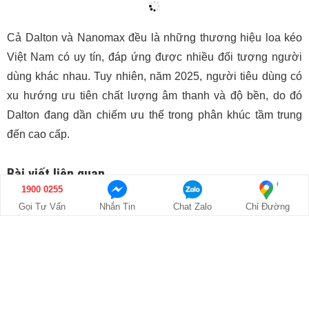
trong trẻo
, giúp giọng hát nổi bật và rõ ràng khi hát karaoke.
Thiết kế loa cũng được đánh giá cao về độ bền và sự dễ sử
dụng, phù hợp với cả người lớn tuổi hoặc người không
rành về thiết bị âm thanh. Mức giá hợp lý, không quá cao
cũng là lý do khiến Dalton được nhiều người dùng phổ
thông tin tưởng.
Tuy nhiên, điểm hạn chế là bass của Dalton không thực sự
mạnh, chưa thỏa mãn được những người yêu thích các
dòng nhạc sôi động như EDM, remix. Ngoài ra, thời lượng
pin của Dalton thường thấp hơn một chút so với các mẫu
1900 0255
Nanomax cùng tầm giá. Chọn Dalton nếu bạn thích âm
Gọi Tư Vấn
Nhắn Tin
Chat Zalo
Chỉ Đường
thanh trong trẻo, cân bằng, phục vụ karaoke, giải trí tại nhà,
không gian vừa và nhỏ, hoặc chú trọng đến giá cả hợp lý.