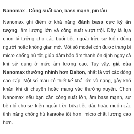
Công suất thực tế
Từ 200W – 1000W tùy dòng, ổn đị
Bluetooth, USB, FM, EQ chỉnh tay
Tính năng hỗ trợ
không dây
Pin và thời lượng
4–8 tiếng, có hỗ trợ sạc nhanh
sử dụng
Giá bán tham khảo
3.000.000 – 10.000.000 VNĐ
Người yêu cầu âm thanh tốt, hát 
Phù hợp với ai?
thường xuyên
7. Đánh Giá Ưu Nhược Điểm
Dalton - Thiết kế chắc chắn, âm thanh rõ ràng
Ưu điểm nổi bật của loa kéo Dalton là
chất âm chi tiết,