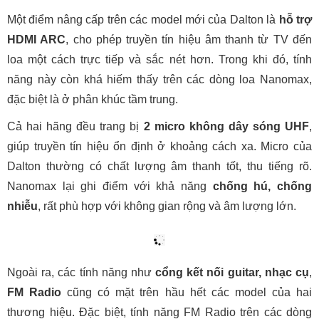
Về cổng kết nối vật lý, cả hai thương hiệu đều cung cấp đầy
đủ các cổng phổ biến như
USB, thẻ nhớ SD, AUX in,
Optical
giúp người dùng dễ dàng kết nối với nhiều thiết bị
khác nhau như tivi, laptop, đầu karaoke hoặc smartphone.
Một điểm nâng cấp trên các model mới của Dalton là
hỗ trợ
HDMI ARC
, cho phép truyền tín hiệu âm thanh từ TV đến
loa một cách trực tiếp và sắc nét hơn. Trong khi đó, tính
năng này còn khá hiếm thấy trên các dòng loa Nanomax,
đặc biệt là ở phân khúc tầm trung.
Cả hai hãng đều trang bị
2 micro không dây sóng UHF
,
giúp truyền tín hiệu ổn định ở khoảng cách xa. Micro của