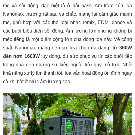
mẽ và sôi động, đặc biệt là ở dải bass. Âm trầm của loa
Nanomax thường rất sâu và chắc, mang lại cảm giác mạnh
mẽ, phù hợp với các thể loại nhạc remix, EDM, dance và
các buổi biểu diễn sôi động. Âm lượng lớn nhưng không bị
méo tiếng là một điểm cộng lớn của dòng loa này. Về công
suất, Nanomax mang đến sự lựa chọn đa dạng,
từ 360W
đến hơn 1600W
tùy dòng, đủ sức phục vụ từ các buổi tiệc
trong nhà đến những sự kiện ngoài trời quy mô lớn. Nhờ
khả năng xử lý âm thanh tốt, loa vẫn hoạt động ổn định ngay
cả khi bật ở mức âm lượng cao.