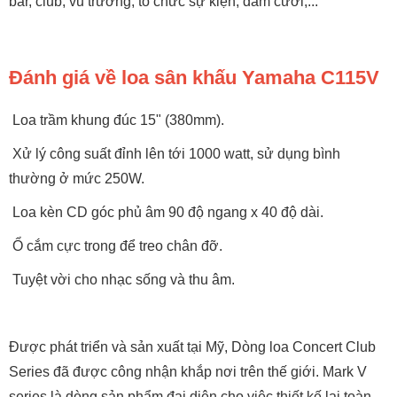
bar, club, vũ trường, tổ chức sự kiện, đám cưới,...
Đánh giá về loa sân khấu Yamaha C115V
Loa trầm khung đúc 15" (380mm).
Xử lý công suất đỉnh lên tới 1000 watt, sử dụng bình
thường ở mức 250W.
Loa kèn CD góc phủ âm 90 độ ngang x 40 độ dài.
Ổ cắm cực trong để treo chân đỡ.
Tuyệt vời cho nhạc sống và thu âm.
Được phát triển và sản xuất tại Mỹ, Dòng loa Concert Club
Series đã được công nhận khắp nơi trên thế giới. Mark V
series là dòng sản phẩm đại diện cho việc thiết kế lại toàn