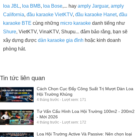
loa JBL
,
loa BMB
,
loa Bose
,... hay
amply Jarguar
,
amply
California
,
đầu karaoke VietKTV
,
đầu karaoke Hanet
,
đầu
karaoke BTE
cùng những
micro karaoke
danh tiếng như
Shure
, VietKTV, VinaKTV, Shupu... đảm bảo rằng, bạn sẽ
xây dựng được
dàn karaoke gia đình
hoặc kinh doanh
phòng hát.
Tin tức liên quan
Cách Chọn Cục Đẩy Công Suất Trị Mượt Dàn Loa
Hội Trường Khủng
4 tháng trước - Lượt xem: 171
Tư Vấn Cấu Hình Loa Hội Trường 100m2 - 200m2
- Mới 2026
4 tháng trước - Lượt xem: 172
Loa Hội Trường Active Và Passive: Nên chọn loại