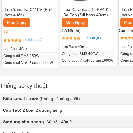
Loa Yamaha C115V (Full
Loa Karaoke JBL KP4015
Loa K
đơn 4 tấc)
Ba Sao (full bass 40cm)
activ
Mua Ngay
Mua Ngay
Mua
Giá liên hệ
Giá liê
0₫
0 đánh giá
0 đánh giá
Loa Bass 40cm
Loa Ba
Loa Bass 40cm
Công suất RMS 400W
Công s
Công suất RMS 250W
Công suất Max/Program 1600W
Công s
Công suất Max/Program 500W
Thông số kỹ thuật
Kiểu Loa:
Passive (Không có công suất)
Cấu Tạo:
2 Loa, 2 đường tiếng
Sử dụng cho phòng:
30m2 - 40m2