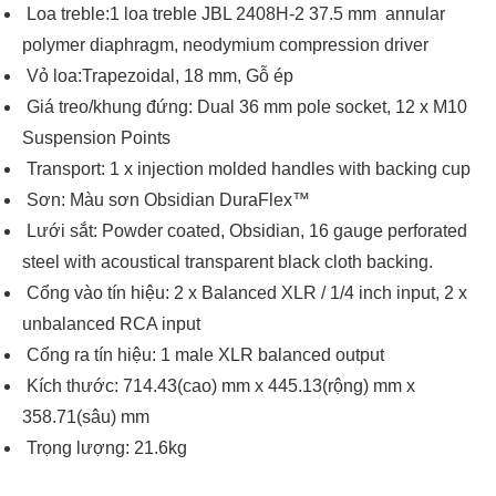
Loa treble:1 loa treble JBL 2408H-2 37.5 mm annular
polymer diaphragm, neodymium compression driver
Vỏ loa:Trapezoidal, 18 mm, Gỗ ép
Giá treo/khung đứng: Dual 36 mm pole socket, 12 x M10
Suspension Points
Transport: 1 x injection molded handles with backing cup
Sơn: Màu sơn Obsidian DuraFlex™
Lưới sắt: Powder coated, Obsidian, 16 gauge perforated
steel with acoustical transparent black cloth backing.
Cổng vào tín hiệu: 2 x Balanced XLR / 1/4 inch input, 2 x
unbalanced RCA input
Cổng ra tín hiệu: 1 male XLR balanced output
Kích thước: 714.43(cao) mm x 445.13(rộng) mm x
358.71(sâu) mm
Trọng lượng: 21.6kg