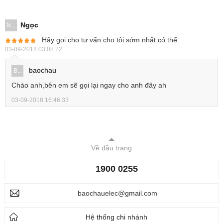
Ngọc
N...
Hãy gọi cho tư vấn cho tôi sớm nhất có thể
03-09-2018 03:08:22
baochau
B...
Chào anh,bên em sẽ gọi lại ngay cho anh đây ah
03-09-2018 16:46:33
Về đầu trang
1900 0255
baochauelec@gmail.com
Hệ thống chi nhánh