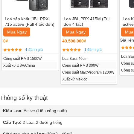
Loa sân khấu JBL PRX
Loa JBL PRX 415M (Full
Loa K
715 active (Full 4 tấc đơn)
đơn 4 tấc)
activ
Mua Ngay
Mua Ngay
Mua
Giá liê
0₫
49.500.000₫
1 đánh giá
1 đánh giá
Loa Ba
Công suất RMS 1500W
Loa Bass 40cm
Công s
Xuất xứ USA/China
Công suất RMS 300W
Công s
Công suất Max/Program 1200W
Xuất xứ Mexico
Thông số kỹ thuật
Kiểu Loa:
Active (Liền công suất)
Cấu Tạo:
2 Loa, 2 đường tiếng