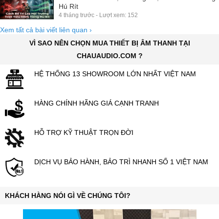
Hú Rít
4 tháng trước - Lượt xem: 152
Xem tất cả bài viết liên quan
›
VÌ SAO NÊN CHỌN MUA THIẾT BỊ ÂM THANH TẠI
CHAUAUDIO.COM ?
HỆ THỐNG 13 SHOWROOM LỚN NHẤT VIỆT NAM
HÀNG CHÍNH HÃNG GIÁ CẠNH TRANH
HỖ TRỢ KỸ THUẬT TRỌN ĐỜI
DỊCH VỤ BẢO HÀNH, BẢO TRÌ NHANH SỐ 1 VIỆT NAM
KHÁCH HÀNG NÓI GÌ VỀ CHÚNG TÔI?