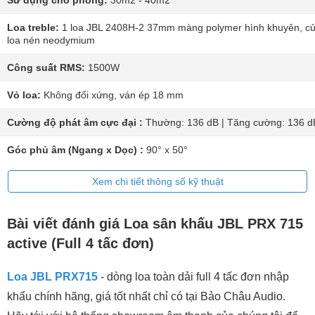
Sử dụng cho phòng:
30m2 - 40m2
Loa treble:
1 loa JBL 2408H-2 37mm màng polymer hình khuyên, c
loa nén neodymium
Công suất RMS:
1500W
Vỏ loa:
Không đối xứng, ván ép 18 mm
Cường độ phát âm cực đại :
Thường: 136 dB | Tăng cường: 136 d
Góc phủ âm (Ngang x Dọc) :
90° x 50°
Xem chi tiết thông số kỹ thuật
Bài viết đánh giá Loa sân khấu JBL PRX 715
active (Full 4 tấc đơn)
Loa JBL PRX715
- dòng loa toàn dải full 4 tấc đơn nhập
khẩu chính hãng, giá tốt nhất chỉ có tại Bảo Châu Audio.