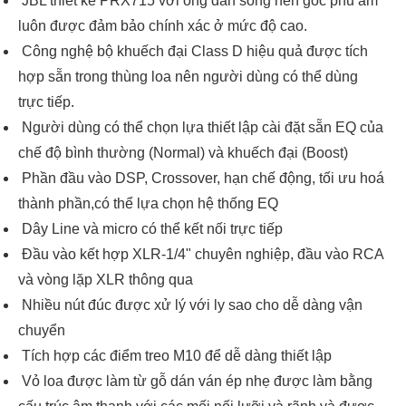
JBL thiết kế PRX715 với ống dẫn sóng nên góc phủ âm
luôn được đảm bảo chính xác ở mức độ cao.
Công nghệ bộ khuếch đại Class D hiệu quả được tích
hợp sẵn trong thùng loa nên người dùng có thể dùng
trực tiếp.
Người dùng có thể chọn lựa thiết lập cài đặt sẵn EQ của
chế độ bình thường (Normal) và khuếch đại (Boost)
Phần đầu vào DSP, Crossover, hạn chế động, tối ưu hoá
thành phần,có thể lựa chọn hệ thống EQ
Dây Line và micro có thể kết nối trực tiếp
Đầu vào kết hợp XLR-1/4" chuyên nghiệp, đầu vào RCA
và vòng lặp XLR thông qua
Nhiều nút đúc được xử lý với ly sao cho dễ dàng vận
chuyển
Tích hợp các điểm treo M10 để dễ dàng thiết lập
Vỏ loa được làm từ gỗ dán ván ép nhẹ được làm bằng