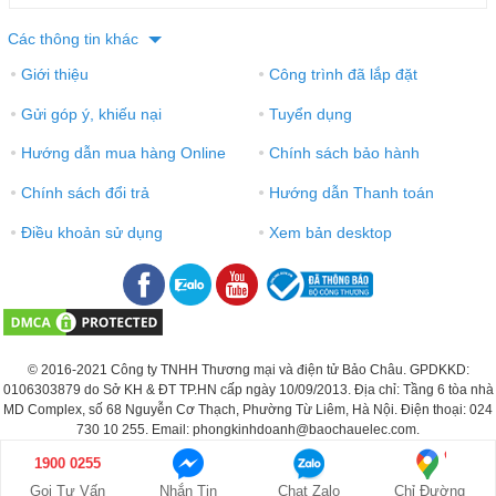
Các thông tin khác
Giới thiệu
Công trình đã lắp đặt
●
●
Gửi góp ý, khiếu nại
Tuyển dụng
●
●
Hướng dẫn mua hàng Online
Chính sách bảo hành
●
●
Chính sách đổi trả
Hướng dẫn Thanh toán
●
●
Điều khoản sử dụng
Xem bản desktop
●
●
© 2016-2021 Công ty TNHH Thương mại và điện tử Bảo Châu. GPDKKD:
0106303879 do Sở KH & ĐT TP.HN cấp ngày 10/09/2013. Địa chỉ: Tầng 6 tòa nhà
MD Complex, số 68 Nguyễn Cơ Thạch, Phường Từ Liêm, Hà Nội. Điện thoại: 024
730 10 255. Email: phongkinhdoanh@baochauelec.com.
1900 0255
Giá: Liên hệ
GỌI NGAY
Gọi Tư Vấn
Nhắn Tin
Chat Zalo
Chỉ Đường