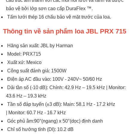
cấu trúc âm thanh với các mối nối lưỡi và rãnh và được
bảo vệ bởi lớp sơn cao cấp DuraFlex ™.
Tấm lưới thép 16 chấu bảo vệ mặt trước của loa.
Thông tin về sản phẩm loa JBL PRX 715
Hãng sản xuất: JBL by Harman
Model: PRX715
Xuất xứ: Mexico
Công suất đánh giá: 1500W
Điện áp AC đầu vào: 100V - 240V~ 50/60 Hz
Dải tần số (-10 dB): Chính: 42.9 Hz – 19.5 kHz | Monitor:
43.6 Hz – 19.3 kHz
Tần số đáp tuyến (±3 dB): Main: 58.1 Hz - 17.2 kHz
| Monitor: 60.7 Hz - 16.7 kHz
Góc phủ âm:90°(ngang) x 50°(dọc) định danh
Chỉ số hướng tính (DI): 10.2 dB