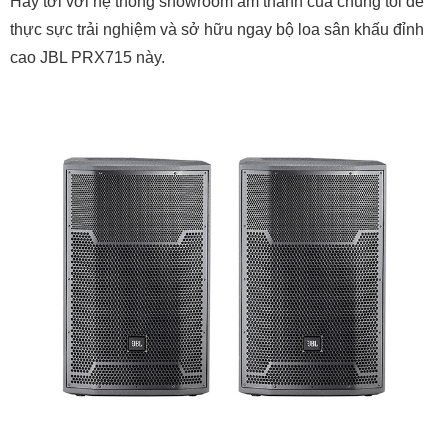
Hãy tới với hệ thống showroom âm thanh của chúng tôi để
thực sực trải nghiệm và sở hữu ngay bộ loa sân khấu đỉnh
cao JBL PRX715 này.