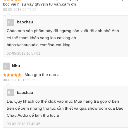
bọc vải nỉ sù vậy qtv?sin tư vấn.cam ơn
03-05-2018 05:49:50
baochau
B...
Chào anh sản phẩm này đã ngưng sản xuất rồi anh nhé.Anh
có thể tham khảo sang loa catking ah
https://chauaudio.com/loa-cat-king
03-05-2018 16:57:01
Nhu
N...
Mua gop the nao a
08-02-2018 16:59:50
baochau
B...
Dạ, Quý khách có thể click vào mục Mua hàng trả góp ở bên
trên để xem những thủ tục cần thiết và qua showroom của Bảo
Châu Audio để làm thủ tục ạ
08-02-2018 17:40:46