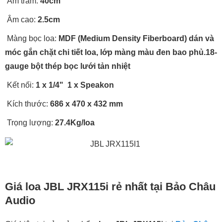
Âm trầm:
40cm
Âm cao:
2.5cm
Màng bọc loa:
MDF (Medium Density Fiberboard) dán và
móc gắn chặt chi tiết loa, lớp màng màu đen bao phủ.18-
gauge bột thép bọc lưới tản nhiệt
Kết nối:
1 x 1/4" 1 x Speakon
Kích thước:
686 x 470 x 432 mm
Trọng lượng:
27.4Kg/loa
Giá loa JBL JRX115i rẻ nhất tại Bảo Châu
Audio