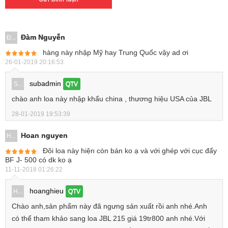
Đàm Nguyễn
Đ...
hàng này nhập Mỹ hay Trung Quốc vậy ad ơi
26-01-2019 20:16:53
subadmin
S...
QTV
chào anh loa này nhập khẩu china , thương hiệu USA của JBL
28-01-2019 19:53:39
Hoan nguyen
H...
Đôi loa này hiện còn bán ko ạ và với ghép với cục đẩy
BF J- 500 có dk ko ạ
11-11-2018 01:26:22
hoanghieu
H...
QTV
Chào anh,sản phẩm này đã ngưng sản xuất rồi anh nhé.Anh
có thể tham khảo sang loa JBL 215 giá 19tr800 anh nhé.Với