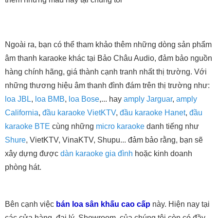
Ngoài ra, bạn có thể tham khảo thêm những dòng sản phẩm
âm thanh karaoke khác tại Bảo Châu Audio, đảm bảo nguồn
hàng chính hãng, giá thành cạnh tranh nhất thị trường. Với
những thương hiệu âm thanh đình đám trên thị trường như:
loa JBL
,
loa BMB
,
loa Bose
,... hay
amply Jarguar
,
amply
California
,
đầu karaoke VietKTV
,
đầu karaoke Hanet
,
đầu
karaoke BTE
cùng những
micro karaoke
danh tiếng như
Shure
, VietKTV, VinaKTV, Shupu... đảm bảo rằng, bạn sẽ
xây dựng được
dàn karaoke gia đình
hoặc kinh doanh
phòng hát.
Bên cạnh việc
bán loa sân khấu cao cấp
này. Hiện nay tại
các cửa hàng, đại lý, Showroom của chúng tôi còn có đầy