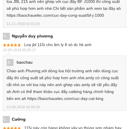
loa JBL 215 anh nên ghép với cục đẩy BF J1000 thì công suất
sẽ phù hợp hơn anh nhé.Chi tiết sản phẩm anh xem tại đây ah
https://baochauelec.com/cuc-day-cong-suat/bf-j-1000
11-11-2018 02:01:04
Nguyễn duy phương
N...
Loa jbl 115i cho âm ly 8 sò dc hk anh
22-05-2018 05:05:17
baochau
B...
Chào anh Phương,với dòng loa hội trường anh nên dùng cục
đẩy thì công suất sẽ phù hợp hơn anh nhé,amly có công suất
rất nhỏ so với loa này nên anh ghép vào amly sẽ rất yếu đấy
ah.Anh có thể tham khảo cục đẩy catking hàng chính hãng
bên em ah https://baochauelec.com/cuc-day-cat-king
22-05-2018 16:09:29
Cường
C...
115i này còn hàng không vậy.vo thùng sơn nhám hay