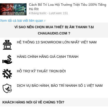
Cách Bố Trí Loa Hội Trường Triệt Tiêu 100% Tiếng
Hú Rít
4 tháng trước - Lượt xem: 151
Xem tất cả bài viết liên quan
›
VÌ SAO NÊN CHỌN MUA THIẾT BỊ ÂM THANH TẠI
CHAUAUDIO.COM ?
HỆ THỐNG 13 SHOWROOM LỚN NHẤT VIỆT NAM
HÀNG CHÍNH HÃNG GIÁ CẠNH TRANH
HỖ TRỢ KỸ THUẬT TRỌN ĐỜI
DỊCH VỤ BẢO HÀNH, BẢO TRÌ NHANH SỐ 1 VIỆT NAM
KHÁCH HÀNG NÓI GÌ VỀ CHÚNG TÔI?