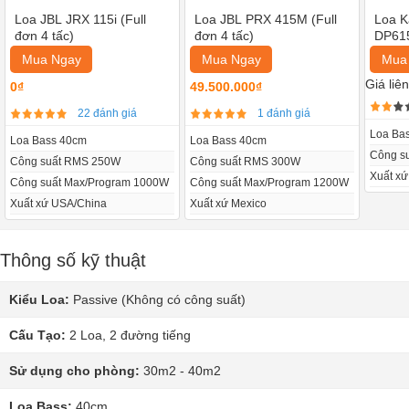
Loa JBL JRX 115i (Full
Loa JBL PRX 415M (Full
Loa 
đơn 4 tấc)
đơn 4 tấc)
DP615
Mua Ngay
Mua Ngay
Mua
Giá liê
0₫
49.500.000₫
22 đánh giá
1 đánh giá
Loa Ba
Loa Bass 40cm
Loa Bass 40cm
Công s
Công suất RMS 250W
Công suất RMS 300W
Xuất xứ
Công suất Max/Program 1000W
Công suất Max/Program 1200W
Xuất xứ USA/China
Xuất xứ Mexico
Thông số kỹ thuật
Kiểu Loa:
Passive (Không có công suất)
Cấu Tạo:
2 Loa, 2 đường tiếng
Sử dụng cho phòng:
30m2 - 40m2
Loa Bass:
40cm