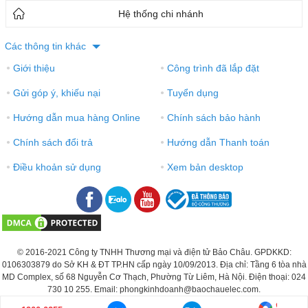
Hệ thống chi nhánh
Các thông tin khác
Giới thiệu
Công trình đã lắp đặt
●
●
Gửi góp ý, khiếu nại
Tuyển dụng
●
●
Hướng dẫn mua hàng Online
Chính sách bảo hành
●
●
Chính sách đổi trả
Hướng dẫn Thanh toán
●
●
Điều khoản sử dụng
Xem bản desktop
●
●
© 2016-2021 Công ty TNHH Thương mại và điện tử Bảo Châu. GPDKKD:
0106303879 do Sở KH & ĐT TP.HN cấp ngày 10/09/2013. Địa chỉ: Tầng 6 tòa nhà
MD Complex, số 68 Nguyễn Cơ Thạch, Phường Từ Liêm, Hà Nội. Điện thoại: 024
730 10 255. Email: phongkinhdoanh@baochauelec.com.