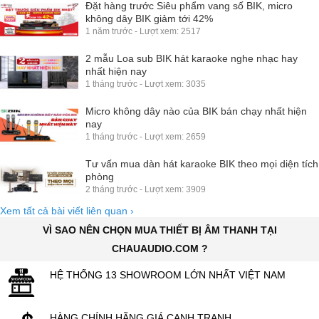
Đặt hàng trước Siêu phẩm vang số BIK, micro
không dây BIK giảm tới 42%
1 năm trước - Lượt xem: 2517
2 mẫu Loa sub BIK hát karaoke nghe nhạc hay
nhất hiện nay
1 tháng trước - Lượt xem: 3035
Micro không dây nào của BIK bán chạy nhất hiện
nay
1 tháng trước - Lượt xem: 2659
Tư vấn mua dàn hát karaoke BIK theo mọi diện tích
phòng
2 tháng trước - Lượt xem: 3909
Xem tất cả bài viết liên quan
›
VÌ SAO NÊN CHỌN MUA THIẾT BỊ ÂM THANH TẠI
CHAUAUDIO.COM ?
HỆ THỐNG 13 SHOWROOM LỚN NHẤT VIỆT NAM
HÀNG CHÍNH HÃNG GIÁ CẠNH TRANH