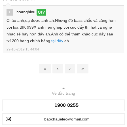
29-10-2019 09:49:02
hoanghieu
H...
QTV
Chào anh,dạ được anh ah.Nhưng để bass chắc và căng hơn
với loa BIK 999X anh nên ghép với cục đẩy thì hát và nghe
nhạc sẽ hay hơn đấy ah.Anh có thể tham khảo cục đẩy sae
tx1200 hàng chính hãng
tại đây
ah
29-10-2019 13:44:04
«
‹
›
»
Về đầu trang
1900 0255
baochauelec@gmail.com