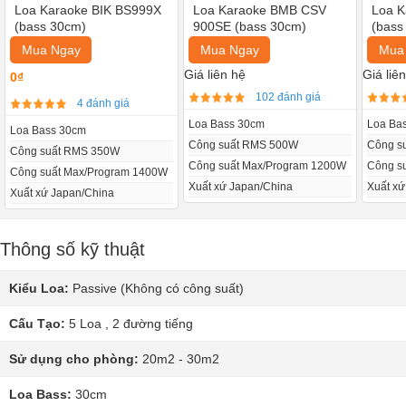
Loa Karaoke BIK BS999X
Loa Karaoke BMB CSV
Loa K
(bass 30cm)
900SE (bass 30cm)
(bass
Mua Ngay
Mua Ngay
Mua
Giá liên hệ
Giá liê
0₫
102 đánh giá
4 đánh giá
Loa Bass 30cm
Loa Ba
Loa Bass 30cm
Công suất RMS 500W
Công s
Công suất RMS 350W
Công suất Max/Program 1200W
Công s
Công suất Max/Program 1400W
Xuất xứ Japan/China
Xuất xứ
Xuất xứ Japan/China
Thông số kỹ thuật
Kiểu Loa:
Passive (Không có công suất)
Cấu Tạo:
5 Loa , 2 đường tiếng
Sử dụng cho phòng:
20m2 - 30m2
Loa Bass:
30cm