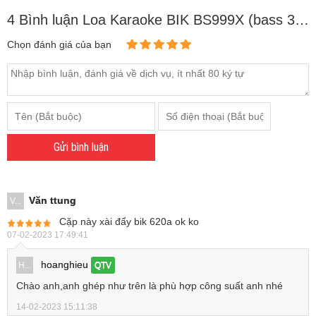
4 Bình luận Loa Karaoke BIK BS999X (bass 30cm)
Chọn đánh giá của bạn
Gửi bình luận
Văn ttung
V...
Cặp này xài đẩy bik 620a ok ko
07-02-2023 17:49:41
hoanghieu
H...
QTV
Chào anh,anh ghép như trên là phù hợp công suất anh nhé
14-02-2023 15:11:38