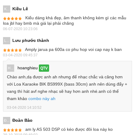
Kiều Lê
K...
Kiểu dáng khá đẹp, âm thanh không kém gì các mẫu
loa jbl hay bmb mà giá lại phải chăng
06-07-2020 10:23:06
Lưu phước thành
L...
Amply jarua pa 600a co phu hop voi cap nay k ban
03-04-2020 09:45:37
hoanghieu
H...
QTV
Chào anh,dạ được anh ah nhưng để nhạc chắc và căng hơn
với Loa Karaoke BIK BS999X (bass 30cm) anh nên dùng đẩy +
vang thì hát avf nghe nhạc sẽ hay hơn anh nhé.anh có thể
tham khảo
combo này ah
03-04-2020 14:10:52
Đoàn Bào
Đ...
am ly AS 503 DSP có kéo được đôi loa này ko