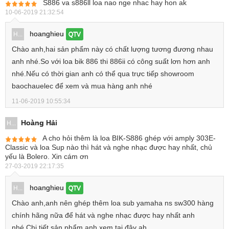
S886 va s886ll loa nao nge nhac hay hon ak
10-06-2019 21:32:54
hoanghieu
H...
QTV
Chào anh,hai sản phẩm này có chất lượng tương đương nhau
anh nhé.So với loa bik 886 thi 886ii có công suất lơn hơn anh
nhé.Nếu có thời gian anh có thể qua trực tiếp showroom
baochauelec để xem và mua hàng anh nhé
11-06-2019 10:55:34
Hoàng Hải
H...
A cho hỏi thêm là loa BIK-S886 ghép với amply 303E-
Classic và loa Sup nào thì hát và nghe nhạc được hay nhất, chủ
yếu là Bolero. Xin cám ơn
27-03-2019 22:17:35
hoanghieu
H...
QTV
Chào anh,anh nên ghép thêm loa sub yamaha ns sw300 hàng
chính hãng nữa để hát và nghe nhạc được hay nhất anh
nhé.Chi tiết sản phẩm anh xem tại đây ah