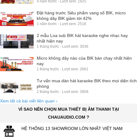
4 năm trước - Lượt xem: 1925
Đặt hàng trước Siêu phẩm vang số BIK, micro
không dây BIK giảm tới 42%
1 năm trước - Lượt xem: 2518
2 mẫu Loa sub BIK hát karaoke nghe nhạc hay
nhất hiện nay
1 tháng trước - Lượt xem: 3036
Micro không dây nào của BIK bán chạy nhất hiện
nay
1 tháng trước - Lượt xem: 2661
Tư vấn mua dàn hát karaoke BIK theo mọi diện tích
phòng
2 tháng trước - Lượt xem: 3909
Xem tất cả bài viết liên quan
›
VÌ SAO NÊN CHỌN MUA THIẾT BỊ ÂM THANH TẠI
CHAUAUDIO.COM ?
HỆ THỐNG 13 SHOWROOM LỚN NHẤT VIỆT NAM