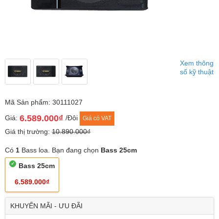
Xem thông
số kỹ thuật
Mã Sản phẩm: 30111027
6.589.000₫
Giá:
/Đôi
Giá có VAT
Giá thị trường:
10.890.000₫
Có
1
Bass loa. Bạn đang chọn
Bass 25cm
Bass 25cm
6.589.000₫
KHUYẾN MÃI - ƯU ĐÃI