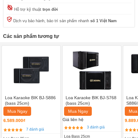
Hỗ trợ kỹ thuật
trọn đời
Dịch vụ bảo hành, bảo trì sản phẩm nhanh
số 1 Việt Nam
Các sản phẩm tương tự
Loa Karaoke BIK BJ-S886
Loa Karaoke BIK BJ-S768
Loa K
(bass 25cm)
(bass 25cm)
S886I
Mua Ngay
Mua Ngay
Mua
Giá liên hệ
6.589.000₫
9.889.
3 đánh giá
7 đánh giá
Loa Bass 25cm