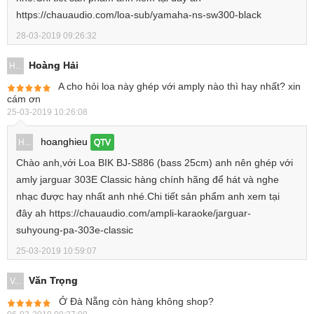
https://chauaudio.com/loa-sub/yamaha-ns-sw300-black
28-03-2019 09:26:32
Hoàng Hải
H...
A cho hỏi loa này ghép với amply nào thì hay nhất? xin
cám ơn
25-03-2019 10:26:08
hoanghieu
H...
QTV
Chào anh,với Loa BIK BJ-S886 (bass 25cm) anh nên ghép với
amly jarguar 303E Classic hàng chính hãng để hát và nghe
nhạc được hay nhất anh nhé.Chi tiết sản phẩm anh xem tại
đây ah https://chauaudio.com/ampli-karaoke/jarguar-
suhyoung-pa-303e-classic
25-03-2019 10:59:07
Văn Trọng
V...
Ở Đà Nẵng còn hàng không shop?