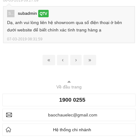
06-03-2019 09:27:09
subadmin
S...
QTV
Dạ, anh vui lòng liên hệ showroom qua số điện thoại ở bên
dưới website để biết chính xác tình trạng hàng ạ
07-03-2019 08:31:59
«
‹
›
»
Về đầu trang
1900 0255
baochauelec@gmail.com
Hệ thống chi nhánh