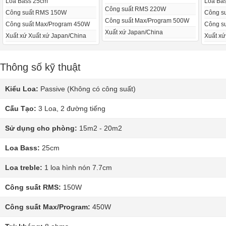
Loa Bass 25cm
Loa Ba
Công suất RMS 220W
Công suất RMS 150W
Công s
Công suất Max/Program 500W
Công suất Max/Program 450W
Công s
Xuất xứ Japan/China
Xuất xứ Xuất xứ Japan/China
Xuất xứ
Thông số kỹ thuật
Kiểu Loa:
Passive (Không có công suất)
Cấu Tạo:
3 Loa, 2 đường tiếng
Sử dụng cho phòng:
15m2 - 20m2
Loa Bass:
25cm
Loa treble:
1 loa hình nón 7.7cm
Công suất RMS:
150W
Công suất Max/Program:
450W