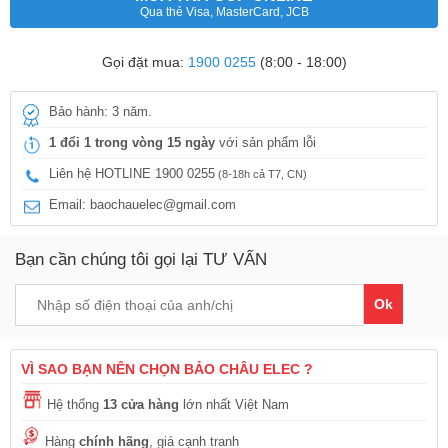
Qua thẻ Visa, MasterCard, JCB
Gọi đặt mua:
1900 0255
(8:00 - 18:00)
Bảo hành: 3 năm.
1 đổi 1 trong vòng 15 ngày
với sản phẩm lỗi
Liên hệ HOTLINE 1900 0255
(8-18h cả T7, CN)
Email: baochauelec@gmail.com
Bạn cần chúng tôi gọi lại TƯ VẤN
Ok
VÌ SAO BẠN NÊN CHỌN BẢO CHÂU ELEC ?
Hệ thống
13 cửa hàng
lớn nhất Việt Nam
Hàng
chính hãng
, giá cạnh tranh