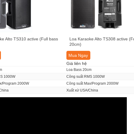
e Alto TS310 active (Full bass
Loa Karaoke Alto TS308 active (Fu
20cm)
Mua Ngay
Giá liên hệ
cm
Loa Bass 20cm
MS 1000W
Công suất RMS 1000W
ax/Program 2000W
Công suất Max/Program 2000W
China
Xuất xứ USA/China