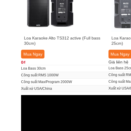
Loa Karaoke Alto TS312 active (Full bass
Loa Karaok
30cm)
25cm)
Mua Ngay
Mua Ngay
Giá liên hệ
0₫
Loa Bass 25
Loa Bass 30cm
Công suất R
Công suất RMS 1000W
Công suất M
Công suất Max/Program 2000W
Xuất xứ USA/
Xuất xứ USA/China