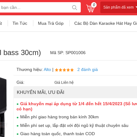
0
Sản phẩm đã xem
t
Tin Tức
Mua Trả Góp
Các Bộ Dàn Karaoke Hát Hay G
ll bass 30cm)
Mã SP: SP001006
Thương hiệu:
Alto
|
2 đánh giá
Giá:
Giá Liên hệ
KHUYẾN MÃI, ƯU ĐÃI
Giá khuyến mại áp dụng từ 1/4 đến hết 15/4/2023 (Số l
có hạn)
Miễn phí giao hàng trong bán kính 30km
Miễn phí set up, lắp đặt với đội ngũ kỹ thuật chuyên sâu
Giao hàng toàn quốc, thanh toán COD