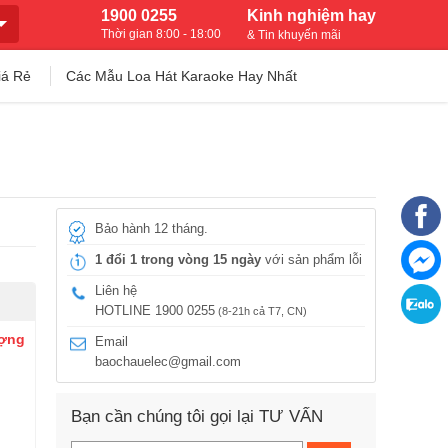
1900 0255
Kinh nghiệm hay
Thời gian 8:00 - 18:00
& Tin khuyến mãi
iá Rẻ
Các Mẫu Loa Hát Karaoke Hay Nhất
Bảo hành 12 tháng.
1 đổi 1 trong vòng 15 ngày
với sản phẩm lỗi
Liên hệ
HOTLINE 1900 0255
(8-21h cả T7, CN)
ượng
Email
baochauelec@gmail.com
Bạn cần chúng tôi gọi lại TƯ VẤN