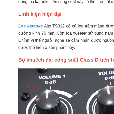
dòng loa karaoke liền công suất này có thể chơi tốt 
Linh kiện hiện đại
Loa karaoke
Alto TS312 có củ loa trầm màng đườ
đường kính 76 mm. Còn loa tweeter sử dụng nam
Chính vì thế người nghe sẽ cảm nhận được nguồn 
được thể hiện ở sản phẩm này.
Bộ khuếch đại công suất Class D tiên t