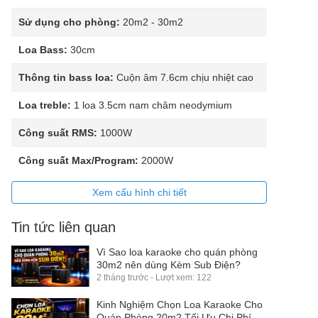
Sử dụng cho phòng:
20m2 - 30m2
Loa Bass:
30cm
Thông tin bass loa:
Cuộn âm 7.6cm chịu nhiệt cao
Loa treble:
1 loa 3.5cm nam châm neodymium
Công suất RMS:
1000W
Công suất Max/Program:
2000W
Xem cấu hình chi tiết
Tin tức liên quan
Vì Sao loa karaoke cho quán phòng
30m2 nên dùng Kèm Sub Điện?
2 tháng trước - Lượt xem: 122
Kinh Nghiệm Chọn Loa Karaoke Cho
Quán Phòng 20m2 Tối Ưu Chi Phí