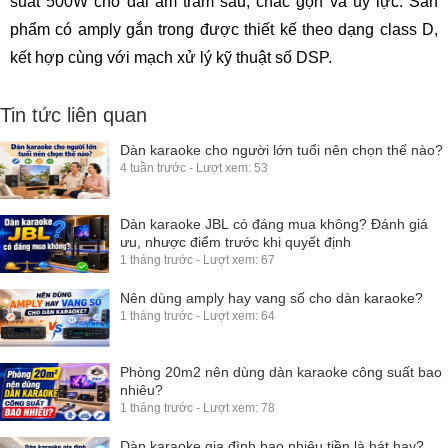
suất 500W cho dải âm trầm sâu, chắc gọn và uy lực. Sản
phẩm có amply gắn trong được thiết kế theo dạng class D,
kết hợp cùng với mạch xử lý kỹ thuật số DSP.
Tin tức liên quan
Dàn karaoke cho người lớn tuổi nên chọn thế nào?
4 tuần trước - Lượt xem: 53
Dàn karaoke JBL có đáng mua không? Đánh giá
ưu, nhược điểm trước khi quyết định
1 tháng trước - Lượt xem: 67
Nên dùng amply hay vang số cho dàn karaoke?
1 tháng trước - Lượt xem: 64
Phòng 20m2 nên dùng dàn karaoke công suất bao
nhiêu?
1 tháng trước - Lượt xem: 78
Dàn karaoke gia đình bao nhiêu tiền là hát hay?