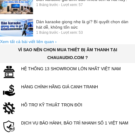
1 tháng trước - Lượt xem: 57
Dàn karaoke giọng nhẹ là gì? Bí quyết chọn dàn
hát dễ, không tốn sức
1 tháng trước - Lượt xem: 53
Xem tất cả bài viết liên quan
›
VÌ SAO NÊN CHỌN MUA THIẾT BỊ ÂM THANH TẠI
CHAUAUDIO.COM ?
HỆ THỐNG 13 SHOWROOM LỚN NHẤT VIỆT NAM
HÀNG CHÍNH HÃNG GIÁ CẠNH TRANH
HỖ TRỢ KỸ THUẬT TRỌN ĐỜI
DỊCH VỤ BẢO HÀNH, BẢO TRÌ NHANH SỐ 1 VIỆT NAM