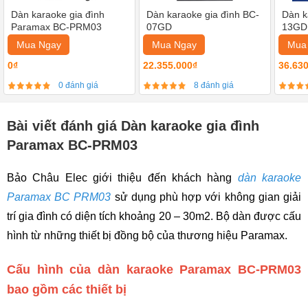
Dàn karaoke gia đình
Dàn karaoke gia đình BC-
Dàn k
Paramax BC-PRM03
07GD
13GD
Mua Ngay
Mua Ngay
Mua
0₫
22.355.000₫
36.63
0 đánh giá
8 đánh giá
Bài viết đánh giá Dàn karaoke gia đình
Paramax BC-PRM03
Bảo Châu Elec giới thiệu đến khách hàng
dàn karaoke
Paramax BC PRM03
sử dụng phù hợp với không gian giải
trí gia đình có diện tích khoảng 20 – 30m2. Bộ dàn được cấu
hình từ những thiết bị đồng bộ của thương hiệu Paramax.
Cấu hình của dàn karaoke Paramax BC-PRM03
bao gồm các thiết bị