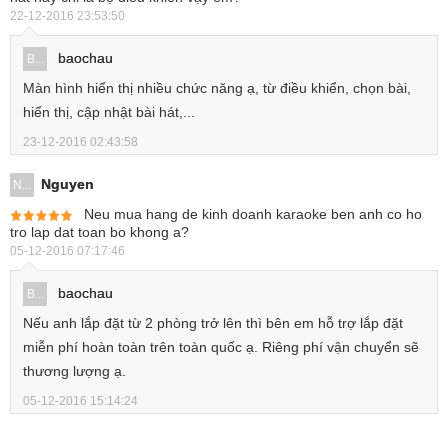
22-12-2016 23:53:50
baochau
B...
Màn hình hiển thị nhiều chức năng ạ, từ điều khiển, chọn bài,
hiển thị, cập nhật bài hát,...
23-12-2016 02:43:58
Nguyen
N...
Neu mua hang de kinh doanh karaoke ben anh co ho
tro lap dat toan bo khong a?
05-12-2016 07:17:46
baochau
B...
Nếu anh lắp đặt từ 2 phòng trở lên thì bên em hỗ trợ lắp đặt
miễn phí hoàn toàn trên toàn quốc ạ. Riêng phí vận chuyển sẽ
thương lượng ạ.
05-12-2016 15:14:24