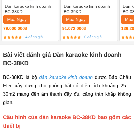
Dàn karaoke kinh doanh
Dàn karaoke kinh doanh
Dàn k
BC-38KD
BC-39KD
BC-0
Mua Ngay
Mua Ngay
Mua
79.000.000₫
91.072.000₫
136.2
4 đánh giá
0 đánh giá
Bài viết đánh giá Dàn karaoke kinh doanh
BC-38KD
BC-38KD là bộ
dàn karaoke kinh doanh
được Bảo Châu
Elec xây dựng cho phòng hát có diện tích khoảng 25 –
30m2 mang đến âm thanh đầy đủ, căng tràn khắp không
gian.
Cấu hình của dàn karaoke BC-38KD bao gồm các
thiết bị