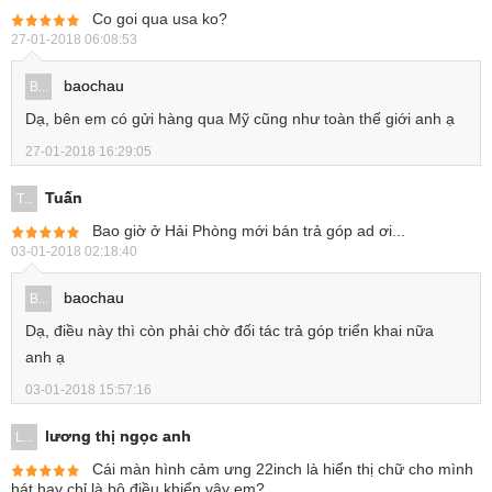
Co goi qua usa ko?
27-01-2018 06:08:53
baochau
B...
Dạ, bên em có gửi hàng qua Mỹ cũng như toàn thế giới anh ạ
27-01-2018 16:29:05
Tuấn
T...
Bao giờ ở Hải Phòng mới bán trả góp ad ơi...
03-01-2018 02:18:40
baochau
B...
Dạ, điều này thì còn phải chờ đối tác trả góp triển khai nữa
anh ạ
03-01-2018 15:57:16
lương thị ngọc anh
L...
Cái màn hình cảm ưng 22inch là hiển thị chữ cho mình
hát hay chỉ là bộ điều khiển vậy em?