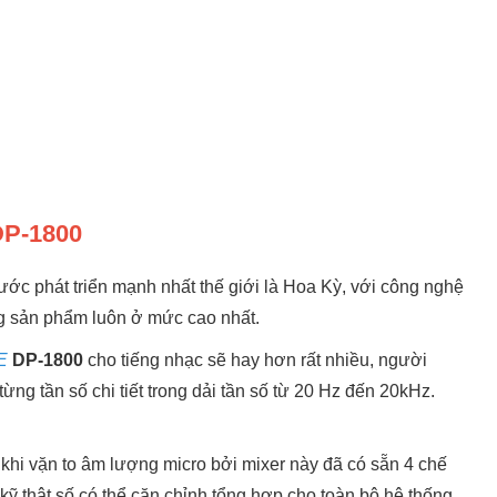
DP-1800
ước phát triển mạnh nhất thế giới là Hoa Kỳ, với công nghệ
ng sản phẩm luôn ở mức cao nhất.
E
DP-1800
cho tiếng nhạc sẽ hay hơn rất nhiều, người
 từng tần số chi tiết trong dải tần số từ 20 Hz đến 20kHz.
ả khi vặn to âm lượng micro bởi mixer này đã có sẵn 4 chế
 kỹ thật số có thể căn chỉnh tổng hợp cho toàn bộ hệ thống