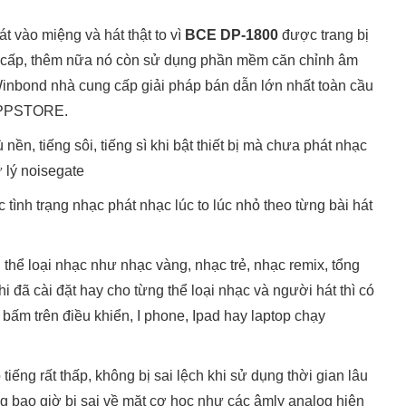
át vào miệng và hát thật to vì
BCE DP-1800
được trang bị
ao cấp, thêm nữa nó còn sử dụng phần mềm căn chỉnh âm
Winbond nhà cung cấp giải pháp bán dẫn lớn nhất toàn cầu
 APPSTORE.
nền, tiếng sôi, tiếng sì khi bật thiết bị mà chưa phát nhạc
ử lý noisegate
ình trạng nhạc phát nhạc lúc to lúc nhỏ theo từng bài hát
thể loại nhạc như nhạc vàng, nhạc trẻ, nhạc remix, tổng
i đã cài đặt hay cho từng thể loại nhạc và người hát thì có
t bấm trên điều khiển, I phone, Ipad hay laptop chạy
tiếng rất thấp, không bị sai lệch khi sử dụng thời gian lâu
g bao giờ bị sai về mặt cơ học như các âmly analog hiện