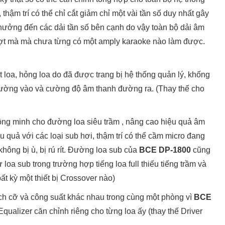
thậm trí có thể chỉ cắt giảm chỉ một vài tần số duy nhất gây
 hưởng đến các dải tần số bên cạnh do vậy toàn bộ dải âm
ợt mà mà chưa từng có một amply karaoke nào làm được.
 loa, hỏng loa do đã được trang bị hệ thống quản lý, khống
đường vào và cường độ âm thanh đường ra. (Thay thế cho
thông minh cho đường loa siêu trầm , nâng cao hiệu quả âm
ệu quả với các loại sub hơi, thậm trí có thể cầm micro đang
không bị ù, bị rú rít. Đường loa sub của
BCE DP-1800
cũng
 loa sub trong trường hợp tiếng loa full thiếu tiếng trầm và
t kỳ một thiết bị Crossover nào)
ích cỡ và công suất khác nhau trong cùng một phòng vì
BCE
qualizer căn chỉnh riêng cho từng loa ấy (thay thế Driver