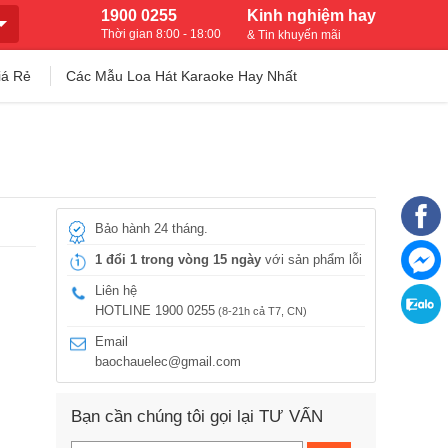
1900 0255
Kinh nghiệm hay
Thời gian 8:00 - 18:00
& Tin khuyến mãi
iá Rẻ
Các Mẫu Loa Hát Karaoke Hay Nhất
Bảo hành 24 tháng.
1 đổi 1 trong vòng 15 ngày
với sản phẩm lỗi
Liên hệ
HOTLINE 1900 0255
(8-21h cả T7, CN)
Email
baochauelec@gmail.com
Bạn cần chúng tôi gọi lại TƯ VẤN