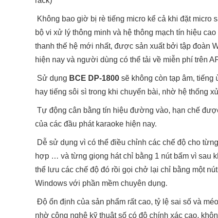
rack)
Không bao giờ bị rè tiếng micro kể cả khi đặt micro s
bộ vi xử lý thông minh và hệ thông mạch tín hiệu c
thanh thế hệ mới nhất, được sản xuất bởi tập đoàn 
hiện nay và người dùng có thể tải về miễn phí trên
Sử dụng
BCE DP-1800
sẽ không còn tạp âm, tiếng ù 
hay tiếng sôi sì trong khi chuyển bài, nhờ hệ thống x
Tự động cân bằng tín hiệu đường vào, hạn chế được t
của các đầu phát karaoke hiện nay.
Dễ sử dụng vì có thể điều chỉnh các chế độ cho từng 
hợp … và từng giọng hát chỉ bằng 1 nút bấm vì sau kh
thể lưu các chế độ đó rồi gọi chở lại chỉ bằng một nú
Windows với phần mềm chuyên dụng.
Độ ổn định của sản phẩm rất cao, tỷ lệ sai số và méo 
nhờ công nghệ kỹ thuật số có độ chính xác cao, khôn