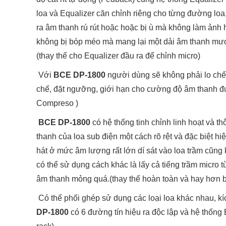
loa và Equalizer căn chỉnh riêng cho từng đường loa, 
ra âm thanh rú rút hoặc hoặc bị ù mà không làm ảnh
không bị bóp méo mà mang lại một dải âm thanh mư
(thay thế cho Equalizer đầu ra để chỉnh micro)
Với
BCE DP-1800
người dùng sẽ không phải lo chết
chế, đặt ngưỡng, giới hạn cho cường độ âm thanh 
Compreso )
BCE DP-1800
có hệ thống tinh chỉnh linh hoạt và 
thanh của loa sub điện một cách rõ rệt và đặc biệt hi
hát ở mức âm lượng rất lớn dí sát vào loa trầm cũng 
có thể sử dụng cách khác là lấy cả tiếng trầm micro từ
âm thanh mỏng quá.(thay thế hoàn toàn và hay hơn bấ
Có thể phối ghép sử dụng các loại loa khác nhau, k
DP-1800
có 6 đường tín hiệu ra độc lập và hệ thống E