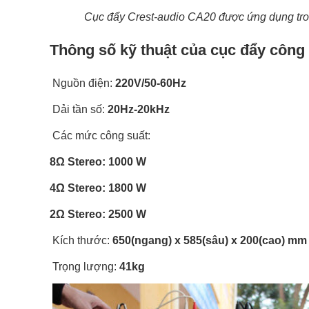
Cục đẩy Crest-audio CA20 được ứng dụng tron
Thông số kỹ thuật của cục đẩy công
Nguồn điện:
220V/50-60Hz
Dải tần số:
20Hz-20kHz
Các mức công suất:
8Ω Stereo: 1000 W
4Ω Stereo: 1800 W
2Ω Stereo: 2500 W
Kích thước:
650(ngang) x 585(sâu) x 200(cao) mm
Trọng lượng:
41kg