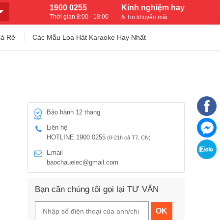
1900 0255
Kinh nghiệm hay
Thời gian 8:00 - 18:00
& Tin khuyến mãi
iá Rẻ
Các Mẫu Loa Hát Karaoke Hay Nhất
Bảo hành 12 thang.
Liên hệ
HOTLINE 1900 0255
(8-21h cả T7, CN)
Email
baochauelec@gmail.com
Bạn cần chúng tôi gọi lại TƯ VẤN
OK