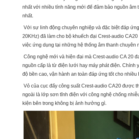
nhất với nhiều tính năng mới để đảm bảo nguồn âm th
nhất.
Với sự linh động chuyên nghiệp và đặc biệt đáp ứng
20KHz) đã làm cho bộ khuếch đại Crest-audio CA20 n
việc ứng dụng tại những hệ thống âm thanh chuyên n
Công nghệ mới và hiện đại mà Crest-audio CA 20 đa
nguồn cấp là từ điện lưới hay máy phát điện. Chính 
độ bền cao, vận hành an toàn đáp ứng tốt cho nhiều
Vỏ của cục đẩy công suất Crest-audio CA20 được thiế
ngoài là lớp sơn tĩnh điện với công nghệ chống nhiễu
kiện bên trong không bị ảnh hưởng gì.