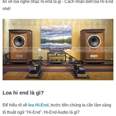
tin về loa nghe nhạc hi-end là gì - Cách nhận biết loa Hi-End
Loudspeakers):
nhé!
4. Phụ Kiện Dây Dẫn Hi-End (Hi-End Cables):
5. Các Phụ Kiện Quan Trọng Khác:
Loa hi end là gì?
Để hiểu rõ về
loa Hi-End
, trước tiên chúng ta cần làm sáng
tỏ thuật ngữ "Hi-End". Hi-End Audio là gì?