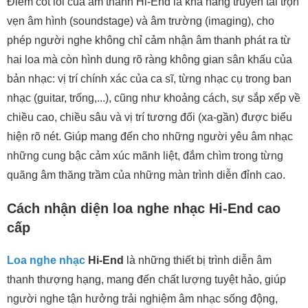
Điểm cốt lõi của âm thanh Hi-End là khả năng truyền tải trọn
vẹn âm hình (soundstage) và âm trường (imaging), cho
phép người nghe không chỉ cảm nhận âm thanh phát ra từ
hai loa mà còn hình dung rõ ràng không gian sân khấu của
bản nhạc: vị trí chính xác của ca sĩ, từng nhạc cụ trong ban
nhạc (guitar, trống,...), cũng như khoảng cách, sự sắp xếp về
chiều cao, chiều sâu và vị trí tương đối (xa-gần) được biểu
hiện rõ nét. Giúp mang đến cho những người yêu âm nhạc
những cung bậc cảm xúc mãnh liệt, đắm chìm trong từng
quãng âm thăng trầm của những màn trình diễn đỉnh cao.
Cách nhận diện loa nghe nhạc Hi-End cao
cấp
Loa nghe nhạc
Hi-End
là những thiết bị trình diễn âm
thanh thượng hạng, mang đến chất lượng tuyệt hảo, giúp
người nghe tận hưởng trải nghiệm âm nhạc sống động,