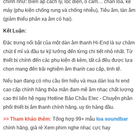
chỉnh như: Biến áp cách ly, lọc điện, ổ cắm… chân loa, kệ
máy (phụ kiện chống rung và chống nhiễu), Tiêu âm, tán âm
(giảm thiểu phản xạ âm có hại).
Kết Luận:
Đặc trưng nổi bật của một dàn âm thanh Hi-End là sự chăm
chút tỉ mỉ và đầu tư kỹ lưỡng đến từng chi tiết nhỏ nhất. Từ
thiết bị chính đến các phụ kiện đi kèm, tất cả đều được lựa
chọn mang đến trải nghiệm âm thanh cao cấp, tinh tế.
Nếu bạn đang có nhu cầu tìm hiểu và mua dàn loa hi end
cao cấp chính hãng thỏa mãn đam mê âm nhạc chất lượng
cao thì liên hệ ngay Hotline Bảo Châu Elec - Chuyên phân
phối thiết bị âm thanh chính hãng, uy tín hàng đầu.
>> Tham khảo thêm:
Tổng hợp 99+ mẫu
loa soundbar
chính hãng, giá rẻ Xem phim nghe nhạc cực hay