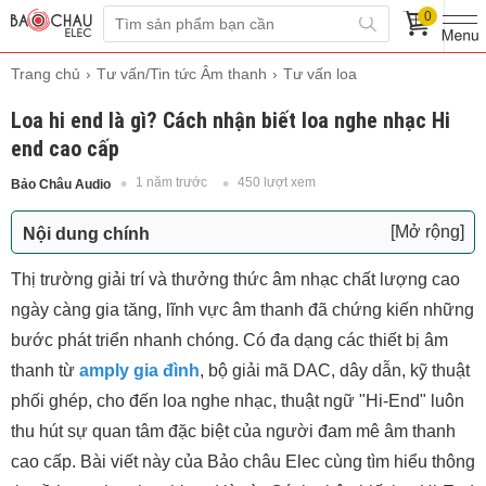
0
Trang chủ
Tư vấn/Tin tức Âm thanh
Tư vấn loa
Loa hi end là gì? Cách nhận biết loa nghe nhạc Hi
end cao cấp
1 năm trước
450 lượt xem
Bảo Châu Audio
[Mở rộng]
Nội dung chính
Loa hi end là gì?
Thị trường giải trí và thưởng thức âm nhạc chất lượng cao
Cách nhận diện loa nghe nhạc Hi-End cao cấp
ngày càng gia tăng, lĩnh vực âm thanh đã chứng kiến những
Đặc điểm cấu tạo:
bước phát triển nhanh chóng. Có đa dạng các thiết bị âm
Dàn âm thanh Hi-end hoàn chỉnh gồm những
thanh từ
amply gia đình
, bộ giải mã DAC, dây dẫn, kỹ thuật
thiết bị nào?
phối ghép, cho đến loa nghe nhạc, thuật ngữ "Hi-End" luôn
1. Nguồn Phát (Source):
thu hút sự quan tâm đặc biệt của người đam mê âm thanh
2. Amply Khuếch Đại (Amplifier):
cao cấp. Bài viết này của Bảo châu Elec cùng tìm hiểu thông
3. Loa Nghe Nhạc Hi-End (Hi-End