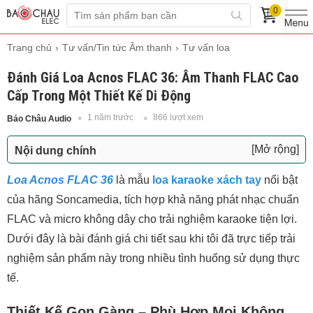
0
Trang chủ
Tư vấn/Tin tức Âm thanh
Tư vấn loa
Đánh Giá Loa Acnos FLAC 36: Âm Thanh FLAC Cao
Cấp Trong Một Thiết Kế Di Động
1 năm trước
866 lượt xem
Bảo Châu Audio
[Mở rộng]
Nội dung chính
Thiết Kế Gọn Gàng – Phù Hợp Mọi Không Gian
Loa Acnos FLAC 36
là mẫu
loa karaoke xách tay
nổi bật
Âm Thanh Chuẩn FLAC – Trải Nghiệm Hi-Res
của hãng Soncamedia, tích hợp khả năng phát nhạc chuẩn
Đích Thực
FLAC và micro không dây cho trải nghiệm karaoke tiện lợi.
Âm trầm (Bass) – Mạnh mẽ và kiểm soát tốt
Dưới đây là bài đánh giá chi tiết sau khi tôi đã trực tiếp trải
Âm trung (Mid) – Rõ nét, truyền cảm
nghiệm sản phẩm này trong nhiều tình huống sử dụng thực
Âm cao (Treble) – Sáng, không chói gắt
tế.
Tính Năng Karaoke Vượt Trội Với Micro Không
Dây
Thiết Kế Gọn Gàng – Phù Hợp Mọi Không