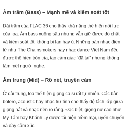
Âm trầm (Bass) – Mạnh mẽ và kiểm soát tốt
Dải trầm của FLAC 36 cho thấy khả năng thể hiện nội lực
của loa. Âm bass xuống sâu nhưng vẫn giữ được độ chặt
và kiểm soát tốt, không bị lan hay ù. Những bản nhạc điện
tử như The Chainsmokers hay nhạc dance Việt Nam đều
được thể hiện tròn trịa, tạo cảm giác “đã tai” nhưng không
làm mệt người nghe.
Âm trung (Mid) – Rõ nét, truyền cảm
Ở dải trung, loa thể hiện giọng ca sĩ rất tự nhiên. Các bản
bolero, acoustic hay nhạc trữ tình cho thấy độ tách lớp giữa
giọng hát và nhạc nền rõ ràng. Đặc biệt, giọng nữ cao như
Mỹ Tâm hay Khánh Ly được tái hiện mềm mại, uyển chuyển
và đầy cảm xúc.