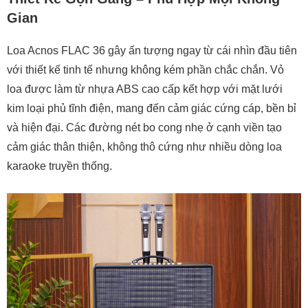
Kết Nối Đa Dạng – Phục Vụ Mọi Nhu Cầu Giải Trí
Gian
Thời Lượng Pin Và Tính Di Động
Ưu – Nhược Điểm Của Loa Acnos FLAC 36 (Chi
Loa Acnos FLAC 36 gây ấn tượng ngay từ cái nhìn đầu tiên
Tiết)
với thiết kế tinh tế nhưng không kém phần chắc chắn. Vỏ
✅ Ưu điểm nổi bật
loa được làm từ nhựa ABS cao cấp kết hợp với mặt lưới
❌ Nhược điểm bạn cần lưu ý
kim loại phủ tĩnh điện, mang đến cảm giác cứng cáp, bền bỉ
Loa Acnos FLAC 36 Phù Hợp Với Ai?
và hiện đại. Các đường nét bo cong nhẹ ở cạnh viền tạo
Người yêu nhạc chất lượng cao:
cảm giác thân thiện, không thô cứng như nhiều dòng loa
Người thích hát karaoke tại nhà:
karaoke truyền thống.
Người hay du lịch, tổ chức sự kiện nhỏ:
Kết Luận – Có Nên Mua Acnos FLAC 36?