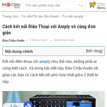
0
Trang chủ
Tư vấn/Tin tức Âm thanh
Tư vấn amply
Cách kết nối Điện Thoại với Amply vô cùng đơn
giản
2 tháng trước
46460 lượt xem
Bảo Châu Audio
[Mở rộng]
Nội dung chính
Có 2 cách kết nối điện thoại với amply cơ bản
Kết nối điện thoại với
amply
như thế nào, không phải ai
Cách 1: Kết nối điện thoại với amply thông qua
cũng biết cách. Và trong bài viết này, Bảo Châu Audio sẽ
dây AV-3.5
giúp các bạn có cách kết nối phù hợp nhất giữa 2 thiết bị
Cách 2: Kết nối điện thoại và amply qua
này.
Bluetooth