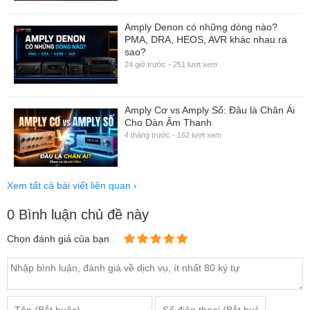
Amply Denon có những dòng nào?
PMA, DRA, HEOS, AVR khác nhau ra
sao?
-
24 giờ trước
251 lượt xem
Amply Cơ vs Amply Số: Đâu là Chân Ái
Cho Dàn Âm Thanh
-
4 tháng trước
162 lượt xem
Xem tất cả bài viết liên quan
›
0 Bình luận chủ đề này
Chọn đánh giá của bạn