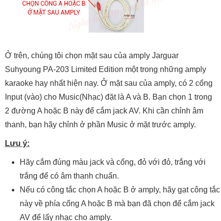
Ở trên, chúng tôi chọn mặt sau của amply Jarguar
Suhyoung PA-203 Limited Edition một trong những amply
karaoke hay nhất hiện nay. Ở mặt sau của amply, có 2 cổng
Input (vào) cho Music(Nhạc) đặt là A và B. Bạn chọn 1 trong
2 đường A hoặc B này để cắm jack AV. Khi cần chỉnh âm
thanh, bạn hãy chỉnh ở phần Music ở mặt trước amply.
Lưu ý:
Hãy cắm đúng màu jack và cổng, đỏ với đỏ, trắng với
trắng để có âm thanh chuẩn.
Nếu có công tắc chọn A hoặc B ở amply, hãy gạt công tắc
này về phía cổng A hoặc B mà bạn đã chọn để cắm jack
AV để lấy nhạc cho amply.