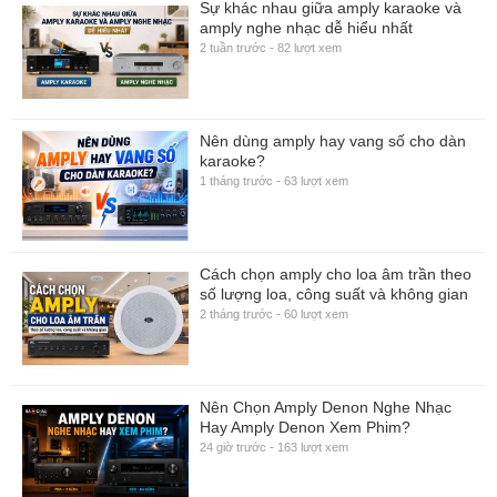
Sự khác nhau giữa amply karaoke và
amply nghe nhạc dễ hiểu nhất
-
2 tuần trước
82 lượt xem
Nên dùng amply hay vang số cho dàn
karaoke?
-
1 tháng trước
63 lượt xem
Cách chọn amply cho loa âm trần theo
số lượng loa, công suất và không gian
-
2 tháng trước
60 lượt xem
Nên Chọn Amply Denon Nghe Nhạc
Hay Amply Denon Xem Phim?
-
24 giờ trước
163 lượt xem