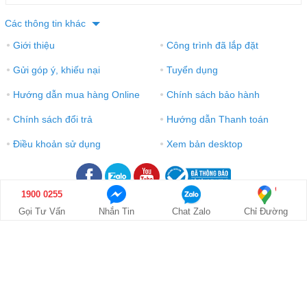
Các thông tin khác
Giới thiệu
Công trình đã lắp đặt
●
●
Gửi góp ý, khiếu nại
Tuyển dụng
●
●
Hướng dẫn mua hàng Online
Chính sách bảo hành
●
●
Chính sách đổi trả
Hướng dẫn Thanh toán
●
●
Điều khoản sử dụng
Xem bản desktop
●
●
1900 0255
Gọi Tư Vấn
Nhắn Tin
Chat Zalo
Chỉ Đường
© 2016-2021 Công ty TNHH Thương mại và điện tử Bảo Châu. GPDKKD:
0106303879 do Sở KH & ĐT TP.HN cấp ngày 10/09/2013. Địa chỉ: Tầng 6 tòa nhà
MD Complex, số 68 Nguyễn Cơ Thạch, Phường Từ Liêm, Hà Nội. Điện thoại: 024
730 10 255. Email: phongkinhdoanh@baochauelec.com.