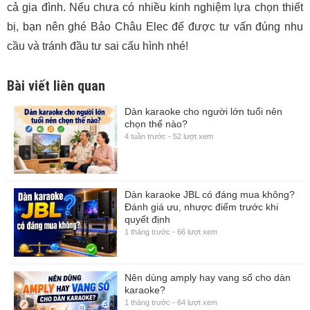
cả gia đình. Nếu chưa có nhiều kinh nghiệm lựa chọn thiết
bị, bạn nên ghé Bảo Châu Elec để được tư vấn đúng nhu
cầu và tránh đầu tư sai cấu hình nhé!
Bài viết liên quan
Dàn karaoke cho người lớn tuổi nên
chọn thế nào?
-
4 tuần trước
52 lượt xem
Dàn karaoke JBL có đáng mua không?
Đánh giá ưu, nhược điểm trước khi
quyết định
-
1 tháng trước
66 lượt xem
Nên dùng amply hay vang số cho dàn
karaoke?
-
1 tháng trước
64 lượt xem