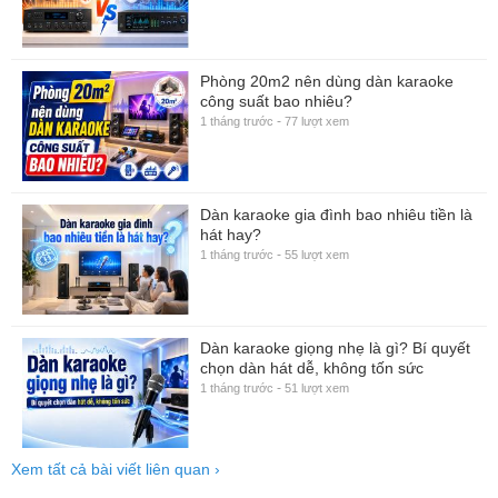
Phòng 20m2 nên dùng dàn karaoke
công suất bao nhiêu?
-
1 tháng trước
77 lượt xem
Dàn karaoke gia đình bao nhiêu tiền là
hát hay?
-
1 tháng trước
55 lượt xem
Dàn karaoke giọng nhẹ là gì? Bí quyết
chọn dàn hát dễ, không tốn sức
-
1 tháng trước
51 lượt xem
Xem tất cả bài viết liên quan
›