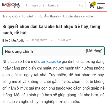
0
Trang chủ
Tư vấn/Tin tức Âm thanh
Tư vấn dàn karaoke
Bí quyết chọn dàn karaoke hát nhạc trẻ hay, tiếng
sạch, dễ hát
3 tháng trước
167 lượt xem
Bảo Châu Audio
[Mở rộng]
Nội dung chính
Vì sao hát nhạc trẻ cần dàn karaoke phối ghép
Nhu cầu sở hữu một
dàn karaoke
gia đình chất lượng đang
đúng?
ngày càng phổ biến khi nhiều người muốn tận hưởng không
Chọn loa karaoke phù hợp với diện tích phòng
gian giải trí ngay tại nhà. Tuy nhiên, để hát nhạc trẻ hay,
Ưu tiên micro dễ hát, chống hú tốt
tiếng mượt và không bị chói gắt thì việc chọn thiết bị không
Vang số quyết định độ mượt của hệ thống
chỉ nằm ở mức giá mà còn phụ thuộc vào cách phối ghép hệ
Không nên chạy theo công suất quá lớn
thống. Một cấu hình phù hợp sẽ giúp giọng hát nhẹ hơn, dễ
Mua dàn karaoke gia đình chính hãng tại Bảo
lên cao và nghe chuyên nghiệp hơn rất nhiều.
Châu Elec