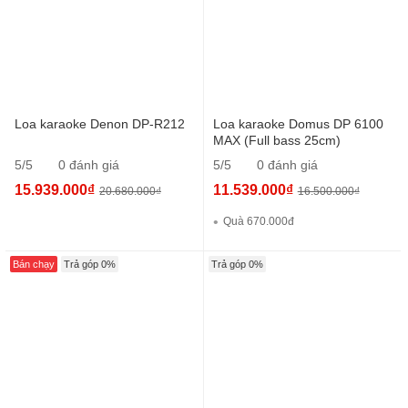
Loa karaoke Denon DP-R212
Loa karaoke Domus DP 6100
MAX (Full bass 25cm)
5/5
0 đánh giá
5/5
0 đánh giá
15.939.000₫
11.539.000₫
20.680.000₫
16.500.000₫
Quà 670.000đ
Bán chạy
Trả góp 0%
Trả góp 0%