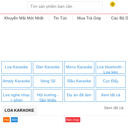
0
Khuyến Mãi Mới Nhất
Tin Tức
Mua Trả Góp
Các Bộ D
Loa Karaoke
Dàn Karaoke
Micro Karaoke
Loa bluetooth -
Loa kéo
Amply Karaoke
Vang Số
Đầu Karaoke
Cục Đẩy
Loa nghe nhạc
Hội trường -
Dự án đã làm
Xem tất cả
+ phim
Sân khấu
Xem tất cả
LOA KARAOKE
Hot
Mới
Bán chạy